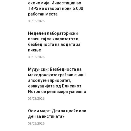
економија: Инвестиции во
ТИРЗ ќе отворат нови 5.000
работни места
09/03/2026
Неделен лабораториски
извештај за квалитетот и
безбедноста на водата за
пиење
09/03/2026
Муцунски: Безбедноста на
македонските граѓани е наш
апсолутен приоритет,
евакуацијата од Блискиот
Исток се реализира успешно
09/03/2026
Осми март: Ден за цвеќе или
ден за вистината?
09/03/2026