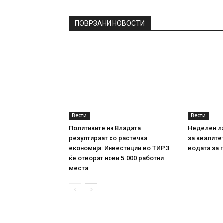
ПОВРЗАНИ НОВОСТИ
Вести
Вести
Политиките на Владата
Неделен л
резултираат со растечка
за квалите
економија: Инвестиции во ТИРЗ
водата за 
ќе отворат нови 5.000 работни
места