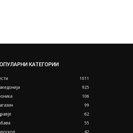
ОПУЛАРНИ КАТЕГОРИИ
ести
1011
акедонија
925
роника
106
агазин
99
дравје
62
абава
55
ороскоп
42