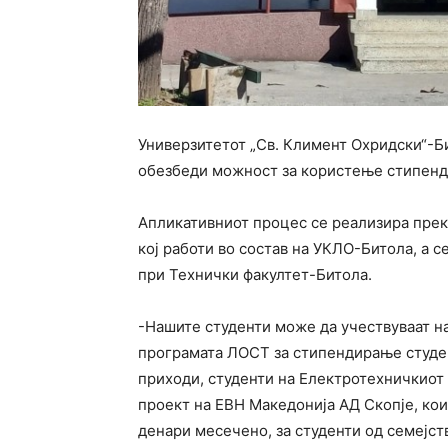
Универзитетот „Св. Климент Охридски“-Би
обезбеди можност за користење стипенди
Апликативниот процес се реализира прек
кој работи во состав на УКЛО-Битола, а с
при Технички факултет-Битола.
-Нашите студенти може да учествуваат н
програмата ЛОСТ за стипендирање студен
приходи, студенти на Електротехничкиот
проект на ЕВН Македонија АД Скопје, кои
денари месечено, за студенти од семејст