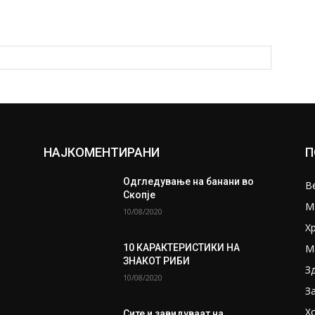
НАЈКОМЕНТИРАНИ
П
Одгледување на банани во
В
Скопје
М
10/08/2020
Х
М
10 КАРАКТЕРИСТИКИ НА
ЗНАКОТ РИБИ
З
10/08/2020
З
Х
Сите и завидуваат на