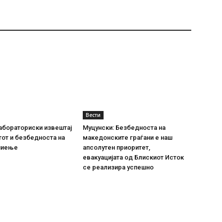
Вести
абораториски извештај
Муцунски: Безбедноста на
тот и безбедноста на
македонските граѓани е наш
пиење
апсолутен приоритет,
евакуацијата од Блискиот Исток
се реализира успешно