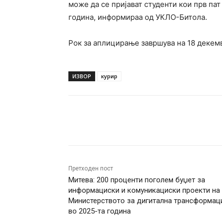
може да се пријават студенти кои прв пат
година, информираа од УКЛО-Битола.
Рок за аплицирање завршува на 18 декем
ИЗВОР
курир
Facebook
Twitter
Pin
Претходен пост
Митева: 200 проценти поголем буџет за
информациски и комуникациски проекти на
Министерството за дигитална трансформац
во 2025-та година