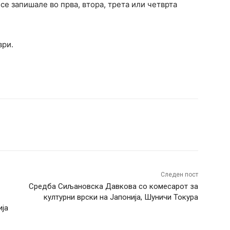
 се запишале во прва, втора, трета или четврта
ври.
terest
WhatsApp
Следен пост
Средба Сиљановска Давкова со комесарот за
културни врски на Јапонија, Шуничи Токура
ија