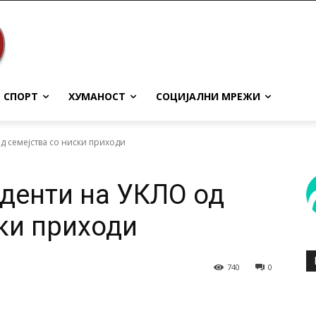
СПОРТ
ХУМАНОСТ
СОЦИЈАЛНИ МРЕЖИ
д семејства со ниски приходи
уденти на УКЛО од
ски приходи
740
0
terest
WhatsApp