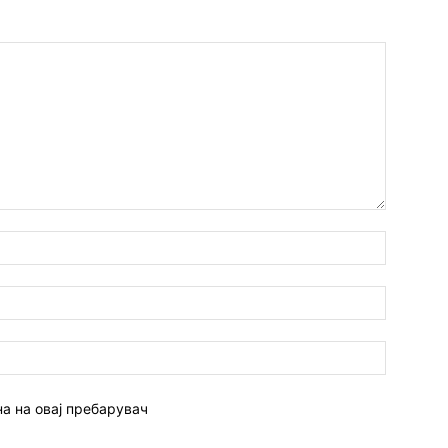
Име:*
Емаил:*
Веб
страна:
на на овај пребарувач