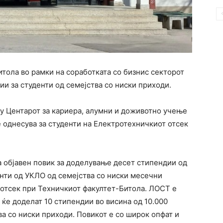
тола во рамки на соработката со бизнис секторот
и за студенти од семејства со ниски приходи.
у Центарот за кариера, алумни и доживотно учење
е однесува за студенти на Електротехничкиот отсек
а објавен повик за доделување десет стипендии од
ти од УКЛО од семејства со ниски месечни
 отсек при Техничкиот факултет-Битола. ЛОСТ е
 ќе доделат 10 стипендии во висина од 10.000
ва со ниски приходи. Повикот е со широк опфат и