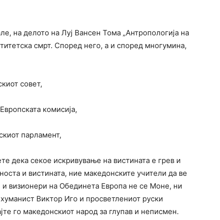
ле, на делото на Луј Вансен Тома „Антропологија на
нтитетска смрт. Според него, а и според многумина,
киот совет,
 Европската комисија,
скиот парламент,
те дека секое искривување на вистината е грев и
вноста и вистината, ние македонските учители да ве
 и визионери на Обединета Европа не се Моне, ни
 хуманист Виктор Иго и просветлениот руски
јте го македонскиот народ за глупав и неписмен.