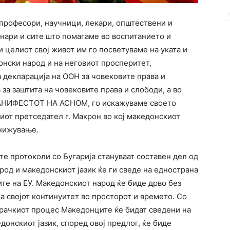
 професори, научници, лекари, општествени и
инари и сите што помагаме во воспитанието и
и целиот свој живот им го посветуваме на уката и
онски народ и на неговиот просперитет,
а декларација на ООН за човековите права и
 за заштита на човековите права и слободи, а во
НИФЕСТОТ НА АСНОМ, го искажуваме своето
иот претседател г. Макрон во кој македонскиот
нижување.
те протоколи со Бугарија стануваат составен дел од
од и македонскиот јазик ќе ги сведе на еднострана
ите на ЕУ. Македонскиот народ ќе биде дрво без
а својот континуитет во просторот и времето. Со
арачкиот процес Македонците ќе бидат сведени на
донскиот јазик, според овој предлог, ќе биде