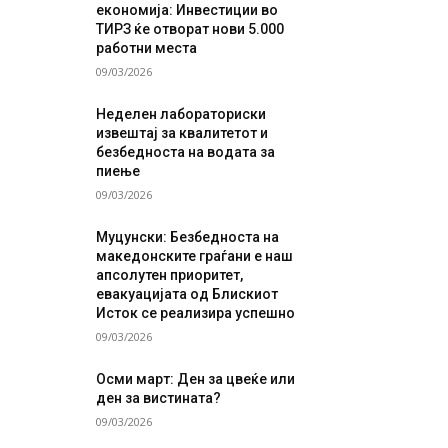
економија: Инвестиции во
ТИРЗ ќе отворат нови 5.000
работни места
09/03/2026
Неделен лабораториски
извештај за квалитетот и
безбедноста на водата за
пиење
09/03/2026
Муцунски: Безбедноста на
македонските граѓани е наш
апсолутен приоритет,
евакуацијата од Блискиот
Исток се реализира успешно
09/03/2026
Осми март: Ден за цвеќе или
ден за вистината?
09/03/2026