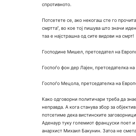
спротивното.
Потсетете се, ако некогаш сте го прочита
смртта“, во кое тој пишува што значи иде
таа е најстрашна од сите видови на смрт!
Господине Мишел, претседател на Европс
Госпоѓо фон дер Лајен, претседателка на
Госпоѓо Мецола, претседателка на Европ
Како одговорни политичари треба да знае
неправда. А кога станува збор за објекти
потсетиме дека вистинските заговорници
Аденаур туку големиот француски поет и
анархист Михаил Бакунин. Затоа не смета