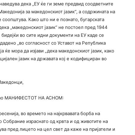
наведува дека „ЕУ ќе ги земе предвид соодветните
Македонија за македонскиот јазик“, а содржината на
 соопштува. Како што ни е познато, бугарската
ека „македонскиот јазик“ не постоел пред 1944
, бидејќи во сите идни документи на ЕУ каде се
дадено „во согласност со Уставот на Република
 ќе мора да изјави „дека македонскиот јазик, како
ицијален јазик на државата кој е кодифициран во
Македонци,
и во МАНИФЕСТОТ НА АСНОМ:
есенија, во времето на најкрвавата борба на
о Собрание израснато од крвта и од животите на
ува пред лицето на цел свет да каже на пријатели и