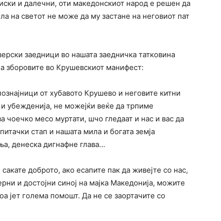
лиски и далечни, оти македонскиот народ е решен да
ла на светот не може да му застане на неговиот пат
верски заедници во нашата заедничка татковина
на зборовите во Крушевскиот манифест:
познајници от хубавото Крушево и неговите китни
л и убежденија, не можејќи веќе да трпиме
за чоечко месо муртати, шчо гледаат и нас и вас да
 питачки стап и нашата мила и богата земја
ња, денеска дигнафне глава…
 сакате доброто, ако есапите пак да живејте со нас,
ерни и достојни синој на мајка Македонија, можите
оа јет голема помошт. Да не се заортачите со