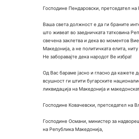
Господине Пендаровски, претседател на 
Ваша света должност е да ги браните инт
што живеат во заедничката татковина Ре
свечена заклетва и дека во моментов Вие
Македонија, а не политичката елита, ниту
Не заборавајте дека народот Ве избра!
Од Вас бараме јасно и гласно да кажете де
всушност ги штити бугарските национали
ликвидација на Македонија и македонска
Господине Ковачевски, претседател на В
Господине Османи, министер за надвореш
на Република Македонија,