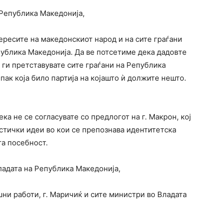
Република Македонија,
ересите на македонскиот народ и на сите граѓани
публика Македонија. Да ве потсетиме дека дадовте
 ги претставувате сите граѓани на Република
 пак која било партија на којашто ѝ должите нешто.
ка не се согласувате со предлогот на г. Макрон, кој
стички идеи во кои се препознава идентитетска
та посебност.
ладата на Република Македонија,
ни работи, г. Маричиќ и сите министри во Владата