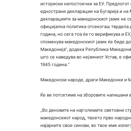
историски непостоечки за ЕУ. Предлогот 
еднострани декларации на Бугарија и на 
декларациите за македонскиот јазик не се
официјална политика отсекогаш тврдела д
година, но сега тоа ќе го верификува и ЕУ
споменува македонскиот јазик ќе биде до
Македонија“, додека Република Македонија
што се наведува во нејзиниот Устав, е оф
1945 година.“
Македонски народе, драги Македонки и 
Ќе ве потсетиме на зборовите напишан
„Во деновите на најголемите световни стр
македонскиот народ, твоето прво народн
најарните свои синови, во твое име излег