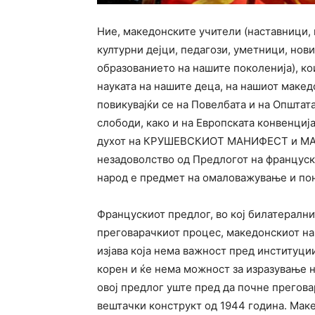
Ние, македонските учители (наставници,
културни дејци, педагози, уметници, нов
образованието на нашите поколенија), ко
науката на нашите деца, на нашиот макед
повикувајќи се на Повелбата и на Општат
слободи, како и на Европската конвенција
духот на КРУШЕВСКИОТ МАНИФЕСТ и МА
незадоволство од Предлогот на француск
народ е предмет на омаловажување и по
Францускиот предлог, во кој билатерални
преговарачкиот процес, македонскиот нар
изјава која нема важност пред институци
корен и ќе нема можност за изразување н
овој предлог уште пред да почне прегов
вештачки конструкт од 1944 година. Маке