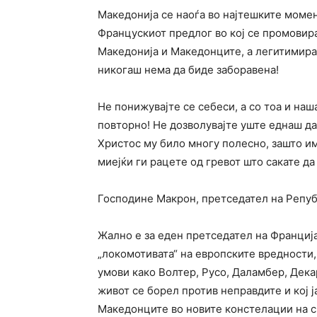
Македонија се наоѓа во најтешките момен
Францускиот предлог во кој се промовир
Македонија и Македонците, а легитимиран
никогаш нема да биде заборавена!
Не понижувајте се себеси, а со тоа и на
повторно! Не дозволувајте уште еднаш да
Христос му било многу полесно, зашто им
миејќи ги рацете од гревот што сакате да
Господине Макрон, претседател на Репуб
Жално е за еден претседател на Франција,
„локомотивата“ на европските вредности,
умови како Волтер, Русо, Даламбер, Дека
живот се борел против неправдите и кој ј
Македонците во новите констелации на с