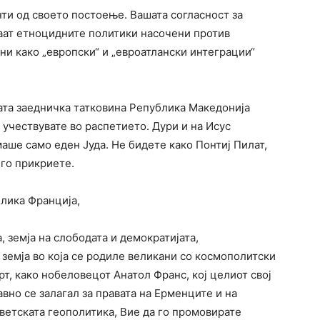
ти од своето постоење. Вашата согласност за
аат етноцидните политики насочени против
и како „европски“ и „евроатлански интеграции“
шата заедничка татковина Република Македонија
 учествувате во распетието. Дури и на Исус
аше само еден Јуда. Не бидете како Понтиј Пилат,
 го прикриете.
лика Франција,
 земја на слободата и демократијата,
 земја во која се родиле великани со космополитски
рт, како нобеловецот Анатол Франс, кој целиот свој
авно се залагал за правата на Ерменците и на
ветската геополитика, Вие да го промовирате