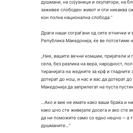
душмани, на сојузници и окупатори, на б
заживее слободен живот и оти никаква си
кон полна национална слобода.“
Драги наши сограѓани од сите етнички и 
Република Македонија, ќе ве потсетиме 
„Ние, вашите вечни комшии, пријатели и 
села, без разлика на вера, народност, по
тиранијата на жедните за крф и гладните 
дотерат до нош, и нас и вас да дотерат до
Македонија да заприлегат на пуста пусти
…Ако и вие не имате како ваши браќа и ни
како шчо сте живејале досега и ако сте в
да ни поможите само со едно нешчо ‒ а т
душманите…“