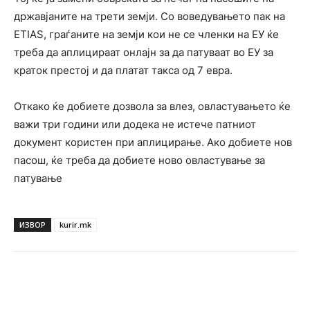
државјаните на трети земји. Со воведувањето пак на
ETIAS, граѓаните на земји кои не се членки на ЕУ ќе
треба да аплицираат онлајн за да патуваат во ЕУ за
краток престој и да платат такса од 7 евра.
Откако ќе добиете дозвола за влез, овластувањето ќе
важи три години или додека не истече патниот
документ користен при аплицирање. Ако добиете нов
пасош, ќе треба да добиете ново овластување за
патување
ИЗВОР
kurir.mk
Facebook
Twitter
Pinterest
W