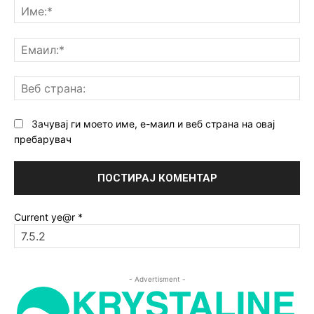
Им
Ем
Ве
ст
Зачувај ги моето име, е-маил и веб страна на овај
пребарувач
Current ye@r
*
- Advertisment -