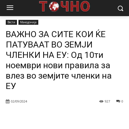
Почетна
Вести
ВАЖНО ЗА СИТЕ КОИ ЌЕ ПАТУВААТ ВО ЗЕМЈИ
ЧЛЕНКИ НА ЕУ: Од...
Вести
Македонија
ВАЖНО ЗА СИТЕ КОИ ЌЕ
ПАТУВААТ ВО ЗЕМЈИ
ЧЛЕНКИ НА ЕУ: Од 10ти
ноември нови правила за
влез во земјите членки на
ЕУ
02/09/2024
927
0
Facebook
Twitter
Pinterest
W