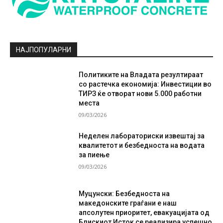
НАЈПОПУЛАРНИ
Политиките на Владата резултираат
со растечка економија: Инвестиции во
ТИРЗ ќе отворат нови 5.000 работни
места
09/03/2026
Неделен лабораториски извештај за
квалитетот и безбедноста на водата
за пиење
09/03/2026
Муцунски: Безбедноста на
македонските граѓани е наш
апсолутен приоритет, евакуацијата од
Блискиот Исток се реализира успешно