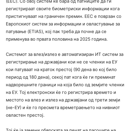
(ЕЕС). Со овој систем ќе бара од патниците да ги
регистрираат своите биометриски информации кога
пристигнуваат на граничен премин. ЕЕС е поврзан со
Европскиот систем за информации и овластување за
патување (ETIAS), кој пак треба да почне да се
применува во првата половина на 2025 година.
Системот за влез/излез е автоматизиран ИТ систем за
регистрирање на државјани кои не се членки на ЕУ
кои патуваат на краток престој (90 дена во кој било
период од 180 дена), секој пат кога ќе ги преминат
надворешните граници на која било од земјите членки
на ЕУ. Тој електронски ќе го регистрира времето и
местото на влез и излез на државјани од трети земји
(не-ЕУ) и ќе го пресмета времетраењето на нивниот
овластен престој.
Тој ќе ја замени обврската за печат на пасошите на