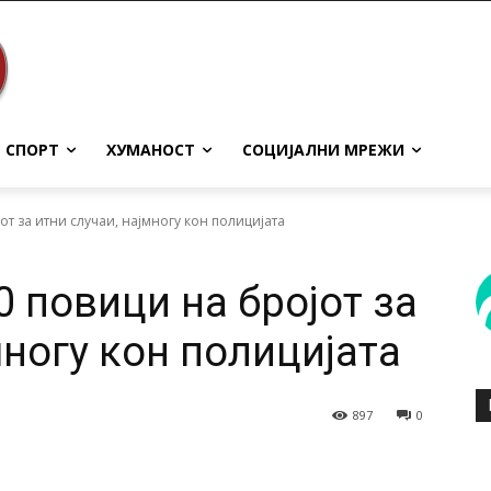
СПОРТ
ХУМАНОСТ
СОЦИЈАЛНИ МРЕЖИ
от за итни случаи, најмногу кон полицијата
0 повици на бројот за
многу кон полицијата
897
0
terest
WhatsApp