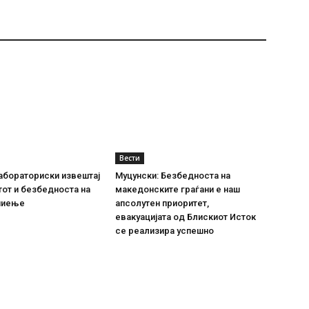
Вести
абораториски извештај
Муцунски: Безбедноста на
тот и безбедноста на
македонските граѓани е наш
пиење
апсолутен приоритет,
евакуацијата од Блискиот Исток
се реализира успешно