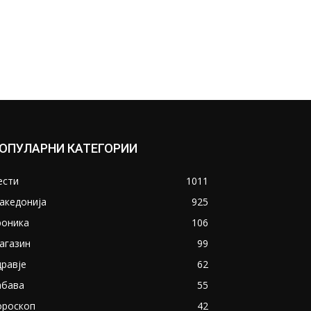
ОПУЛАРНИ КАТЕГОРИИ
ести
1011
акедонија
925
роника
106
агазин
99
дравје
62
абава
55
ороскоп
42