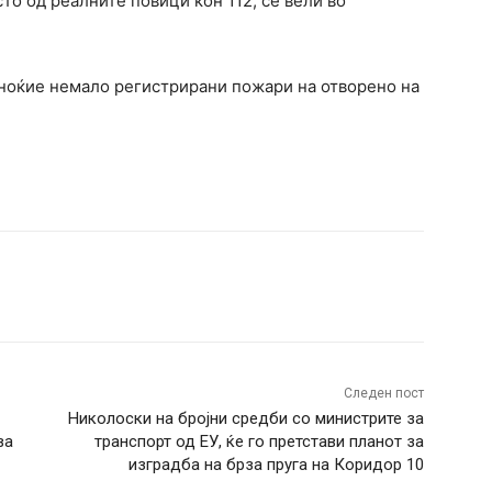
сто од реалните повици кон 112, се вели во
ноќие немало регистрирани пожари на отворено на
terest
WhatsApp
Следен пост
Николоски на бројни средби со министрите за
ва
транспорт од ЕУ, ќе го претстави планот за
изградба на брза пруга на Коридор 10