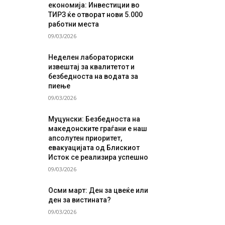
економија: Инвестиции во
ТИРЗ ќе отворат нови 5.000
работни места
09/03/2026
Неделен лабораториски
извештај за квалитетот и
безбедноста на водата за
пиење
09/03/2026
Муцунски: Безбедноста на
македонските граѓани е наш
апсолутен приоритет,
евакуацијата од Блискиот
Исток се реализира успешно
09/03/2026
Осми март: Ден за цвеќе или
ден за вистината?
09/03/2026