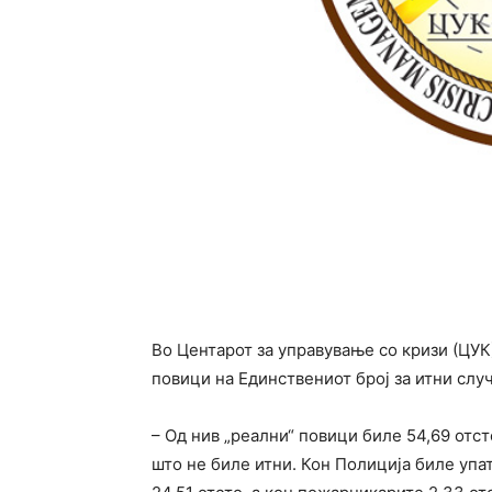
Во Центарот за управување со кризи (ЦУК
повици на Единствениот број за итни случ
– Од нив „реални“ повици биле 54,69 отст
што не биле итни. Кон Полиција биле упа