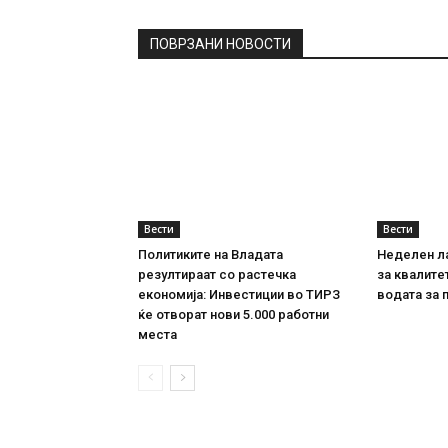
ПОВРЗАНИ НОВОСТИ
Вести
Вести
Политиките на Владата
Неделен л
резултираат со растечка
за квалите
економија: Инвестиции во ТИРЗ
водата за 
ќе отворат нови 5.000 работни
места