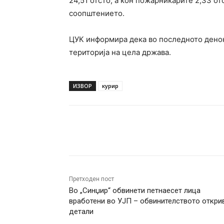
24,51 отсто, a кон пожарникарите 2,33 от
соопштението.
ЦУК информира дека во последното дено
територија на цела држава.
ИЗВОР
курир
Facebook
Twitter
Pin
Претходен пост
Во „Синџир“ обвинети петнаесет лица
вработени во УЈП – обвинителството откри
детали