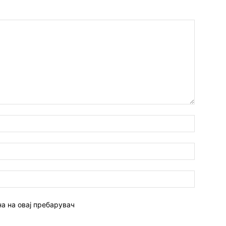
Име:*
Емаил:*
Веб
страна:
на на овај пребарувач