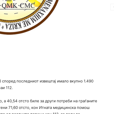
) според последниот извештај имало вкупно 1.490
аи 112.
о, а 40,54 отсто биле за други потреби на граѓаните
тени 71,60 отсто, кон Итната медицинска помош