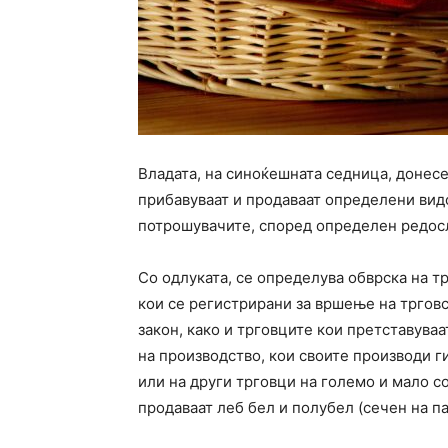
Владата, на синоќешната седница, донес
прибавуваат и продаваат определени вид
потрошувачите, според определен редосл
Со одлуката, се определува обврска на т
кои се регистрирани за вршење на трговс
закон, како и трговците кои претставува
на производство, кои своите производи г
или на други трговци на големо и мало с
продаваат леб бел и полубел (сечен на п