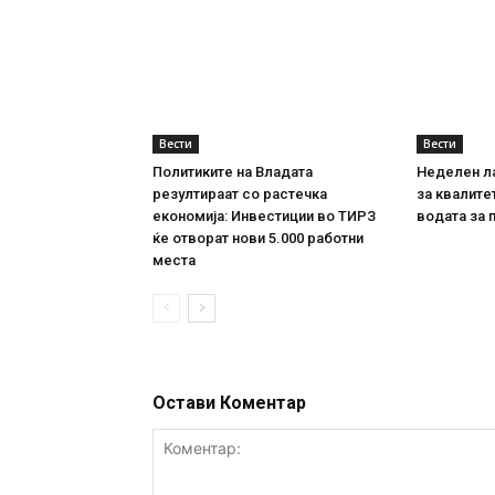
Вести
Вести
Политиките на Владата
Неделен л
резултираат со растечка
за квалите
економија: Инвестиции во ТИРЗ
водата за 
ќе отворат нови 5.000 работни
места
Остави Коментар