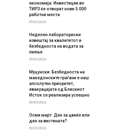
економија: Инвестиции во
ТИРЗ ќе отворат нови 5.000
работни места
09/03/2026
Неделен лабораториски
извештај за квалитетот и
безбедноста на водата за
пиење
09/03/2026
Муцунски: Безбедноста на
македонските граѓани е наш
апсолутен приоритет,
евакуацијата од Блискиот
Исток се реализира успешно
09/03/2026
Осми март: Ден за цвеќе или
ден за вистината?
09/03/2026