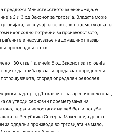
ја предложи Министерството за економија, е
инеја 2 и 3 од Законот за трговија, Владата може
рговијата, во случај на сериозни пореметувања на
токи неопходно потребни за производството,
а граѓаните и нарушување на домашниот пазар
ни производи и стоки.
енот 30 став 1 алинеја 6 од Законот за трговија,
говците да прибавуваат и продаваат определени
а потрошувачите, според определен редослед.
екциски надзор од Државниот пазарен инспекторат,
ка се утврди сериозни пореметувања на
етово, поради недостаток на леб бел и полубел
Владата на Република Северна Македонија донесе
и за одделни производи во трговијата на мало,
3 година, велат од Владата.