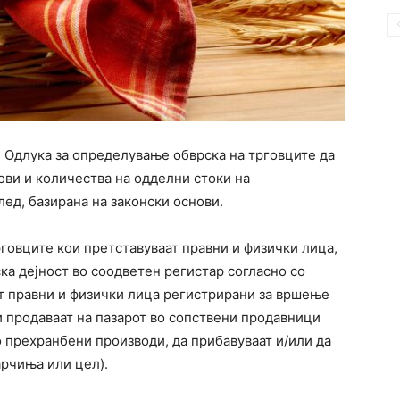
е Одлука за определување обврска на трговците да
ови и количества на одделни стоки на
ед, базирана на законски основи.
рговците кои претставуваат правни и физички лица,
ка дејност во соодветен регистар согласно со
ат правни и физички лица регистрирани за вршење
и продаваат на пазарот во сопствени продавници
о прехранбени производи, да прибавуваат и/или да
арчиња или цел).