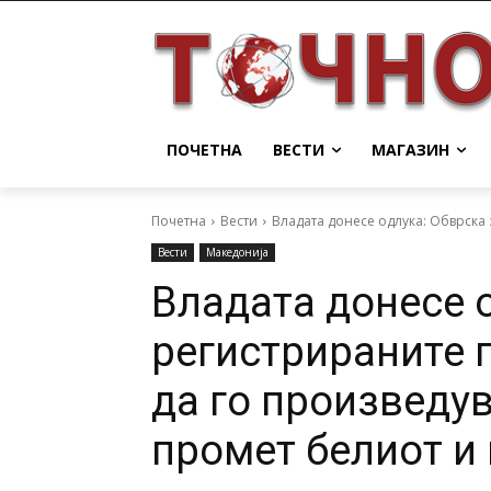
ПОЧЕТНА
ВЕСТИ
МАГАЗИН
Почетна
Вести
Владата донесе одлука: Обврска 
Вести
Македонија
Владата донесе 
регистрираните 
да го произведув
промет белиот и