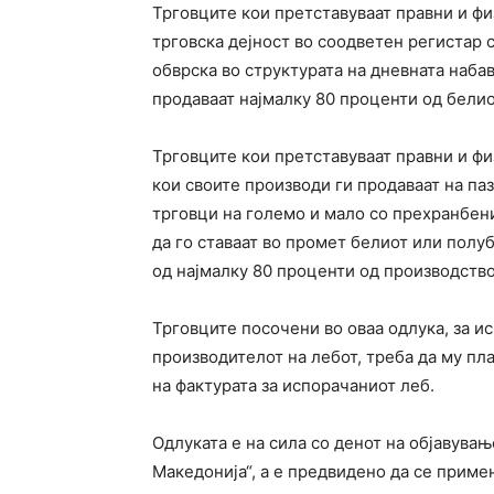
Трговците кои претставуваат правни и фи
трговска дејност во соодветен регистар с
обврска во структурата на дневната набав
продаваат најмалку 80 проценти од белио
Трговците кои претставуваат правни и ф
кои своите производи ги продаваат на па
трговци на големо и мало со прехранбени
да го ставаат во промет белиот или полу
од најмалку 80 проценти од производство
Трговците посочени во оваа одлука, за и
производителот на лебот, треба да му пла
на фактурата за испорачаниот леб.
Одлуката е на сила со денот на објавува
Македонија“, а е предвидено да се примен