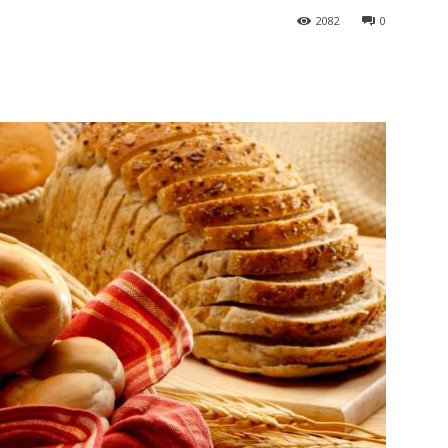
2082
0
terest
WhatsApp