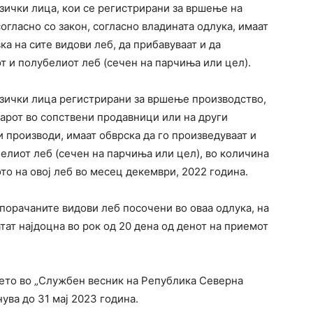
зички лица, кои се регистрирани за вршење на
огласно со закон, согласно владината одлука, имаат
ка на сите видови леб, да прибавуваат и да
т и полубелиот леб (сечен на парчиња или цел).
изички лица регистрирани за вршење производство,
зарот во сопствени продавници или на други
 производи, имаат обврска да го произведуваат и
белиот леб (сечен на парчиња или цел), во количина
то на овој леб во месец декември, 2022 година.
спорачаните видови леб посочени во оваа одлука, на
тат најдоцна во рок од 20 дена од денот на приемот
њето во „Службен весник на Република Северна
ува до 31 мај 2023 година.