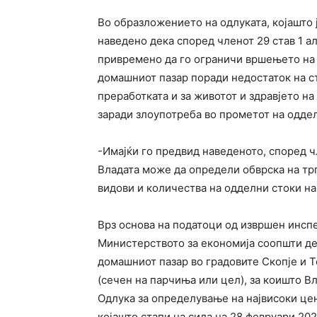
Во образложението на одлуката, којашто 
наведено дека според членот 29 став 1 ал
привремено да го ограничи вршењето на т
домашниот пазар поради недостаток на с
преработката и за животот и здравјето н
заради злоупотреба во прометот на оддел
-Имајќи го предвид наведеното, според чл
Владата може да определи обврска на тр
видови и количества на одделни стоки н
Врз основа на податоци од извршен инсп
Министерството за економија соопшти де
домашниот пазар во градовите Скопје и Т
(сечен на парчиња или цел), за коишто 
Одлука за определување на највисоки цен
којашто стапи на сила на 28 февруари 202