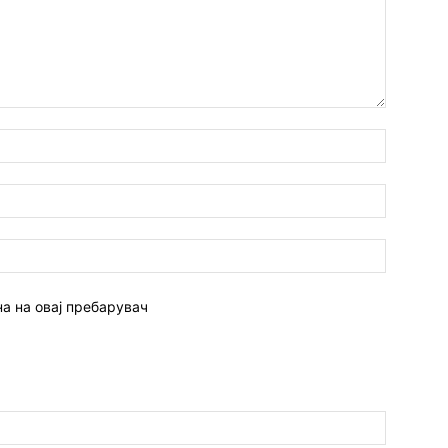
Име:*
Емаил:*
Веб
страна:
на на овај пребарувач