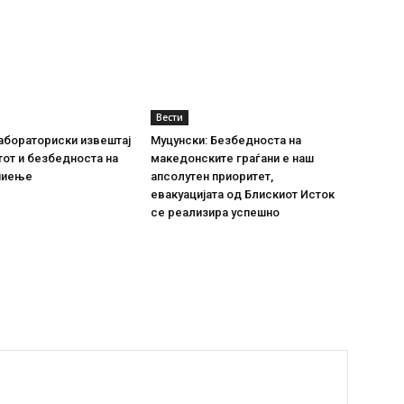
Вести
абораториски извештај
Муцунски: Безбедноста на
тот и безбедноста на
македонските граѓани е наш
пиење
апсолутен приоритет,
евакуацијата од Блискиот Исток
се реализира успешно