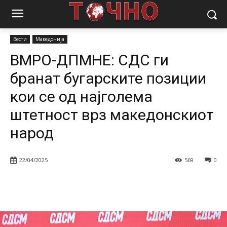
Почетна
Вести
ВМРО-ДПМНЕ: СДС ги бранат бугарските позиции
кои се од најголема штетност врз...
Вести
Македонија
ВМРО-ДПМНЕ: СДС ги
бранат бугарските позиции
кои се од најголема
штетност врз македонскиот
народ
22/04/2025
569
0
Facebook
Twitter
Pinterest
W