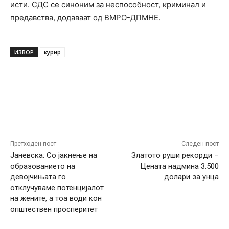
исти. СДС се синоним за неспособност, криминал и
предавства, додаваат од ВМРО-ДПМНЕ.
ИЗВОР
курир
Facebook
Twitter
Pinterest
W
Претходен пост
Следен пост
Јаневска: Со јакнење на
Златото руши рекорди –
образованието на
Цената надмина 3.500
девојчињата го
долари за унца
отклучуваме потенцијалот
на жените, а тоа води кон
општествен просперитет