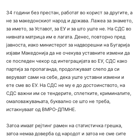
34 години без престан, работат во корист за другите, а
не за македонскиот народ и држава. Лажеа за знамето,
за името, за Уставот, за ЕУ и за што уште не. На СДС во
нивната матрица им е лагата. Денес, повторно пред
јавноста, иако министерот за надворешни на Бугарија
изјави Македонија да не очекува уставните измени да
се последен чекор од интеграцијата во ЕУ, СДС како
партија за пропаганда, продолжуваат слепо да си
веруваат сами на себе, дека уште уставни измени и
ете сме во ЕУ. На СДС не му е до достоинството, на
СДС важни им се тендерите, сплетките, криминалите,
омаловажувањата, буквално се што не треба,
истакнуваат од ВМРО-ДПМНЕ.
Затоа имаат рејтинг рамен на статистичка грешка,
затоа немаа доверба од народот и затоа не сме сите