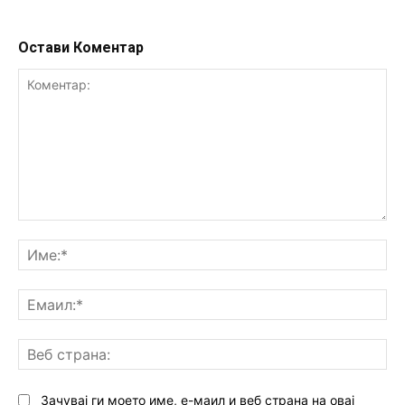
Остави Коментар
Коментар:
Им
Ем
Ве
ст
Зачувај ги моето име, е-маил и веб страна на овај