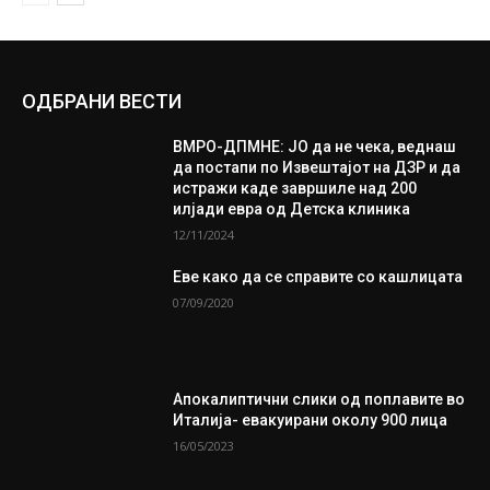
ОДБРАНИ ВЕСТИ
ВМРО-ДПМНЕ: ЈО да не чека, веднаш
да постапи по Извештајот на ДЗР и да
истражи каде завршиле над 200
илјади евра од Детска клиника
12/11/2024
Еве како да се справите со кашлицата
07/09/2020
Апокалиптични слики од поплавите во
Италија- евакуирани околу 900 лица
16/05/2023