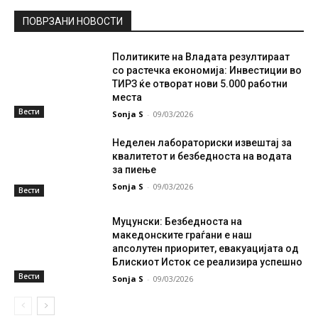
ПОВРЗАНИ НОВОСТИ
Политиките на Владата резултираат
со растечка економија: Инвестиции во
ТИРЗ ќе отворат нови 5.000 работни
места
Вести
Sonja S
-
09/03/2026
Неделен лабораториски извештај за
квалитетот и безбедноста на водата
за пиење
Sonja S
-
09/03/2026
Вести
Муцунски: Безбедноста на
македонските граѓани е наш
апсолутен приоритет, евакуацијата од
Блискиот Исток се реализира успешно
Вести
Sonja S
-
09/03/2026