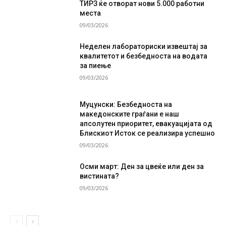
ТИРЗ ќе отворат нови 5.000 работни
места
09/03/2026
Неделен лабораториски извештај за
квалитетот и безбедноста на водата
за пиење
09/03/2026
Муцунски: Безбедноста на
македонските граѓани е наш
апсолутен приоритет, евакуацијата од
Блискиот Исток се реализира успешно
09/03/2026
Осми март: Ден за цвеќе или ден за
вистината?
09/03/2026