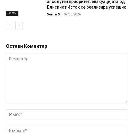
апсолутен приоритет, евакуацијата од
Блискиот Исток се реализира успешно
Вести
Sonja S
-
09/03/2026
Остави Коментар
Коментар:
Им
Ем