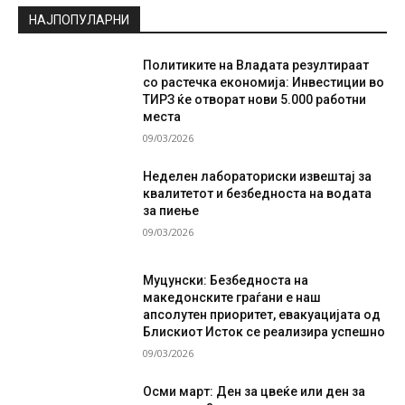
НАЈПОПУЛАРНИ
Политиките на Владата резултираат
со растечка економија: Инвестиции во
ТИРЗ ќе отворат нови 5.000 работни
места
09/03/2026
Неделен лабораториски извештај за
квалитетот и безбедноста на водата
за пиење
09/03/2026
Муцунски: Безбедноста на
македонските граѓани е наш
апсолутен приоритет, евакуацијата од
Блискиот Исток се реализира успешно
09/03/2026
Осми март: Ден за цвеќе или ден за