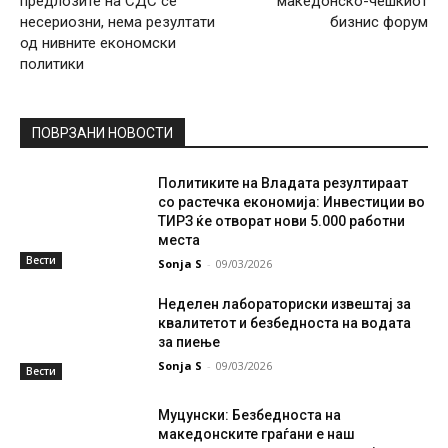
предлозите на СДС се
македонско-чешкиот
несериозни, нема резултати
бизнис форум
од нивните економски
политики
ПОВРЗАНИ НОВОСТИ
Политиките на Владата резултираат
со растечка економија: Инвестиции во
ТИРЗ ќе отворат нови 5.000 работни
места
Вести
Sonja S
-
09/03/2026
Неделен лабораториски извештај за
квалитетот и безбедноста на водата
за пиење
Sonja S
-
09/03/2026
Вести
Муцунски: Безбедноста на
македонските граѓани е наш