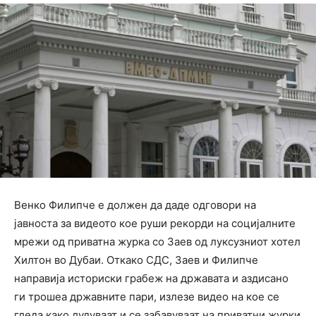
Венко Филипче е должен да даде одговори на
јавноста за видеото кое руши рекорди на социјалните
мрежи од приватна журка со Заев од луксузниот хотел
Хилтон во Дубаи. Откако СДС, Заев и Филипче
направија историски грабеж на државата и аздисано
ги трошеа државните пари, излезе видео на кое се
гледа како лудуваат и се забавуваат на приватни журки