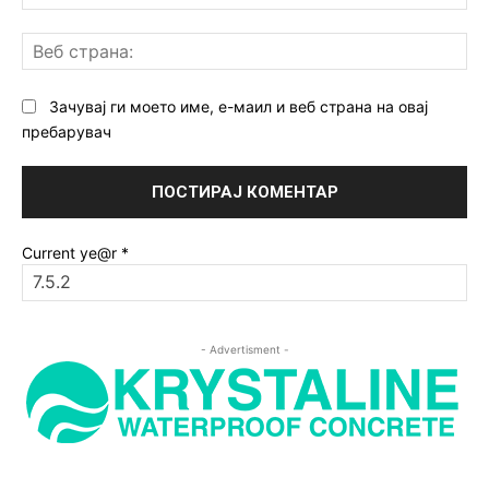
Ве
ст
Зачувај ги моето име, е-маил и веб страна на овај
пребарувач
Current ye@r
*
- Advertisment -