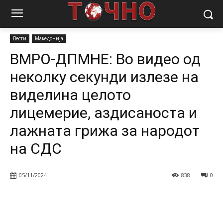
Почетна
Вести
ВМРО-ДПМНЕ: Во видео од неколку секунди
излезе на виделина целото лицемерие, аздисаноста...
Вести
Македонија
ВМРО-ДПМНЕ: Во видео од
неколку секунди излезе на
виделина целото
лицемерие, аздисаноста и
лажната грижа за народот
на СДС
05/11/2024
838
0
Facebook
Twitter
Pinterest
W