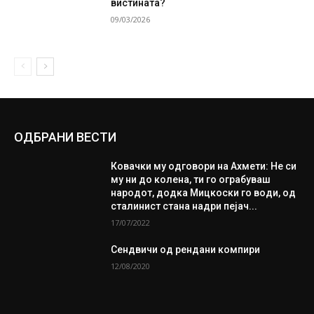
вистината?
09/03/2026
ОДБРАНИ ВЕСТИ
Ковачки му одговори на Ахмети: Не си
му ни до колена, ти го ограбуваш
народот, додка Мицкоски го води, од
сталинист стана надри пејач...
17/07/2022
Сендвичи од рендани компири
12/08/2020