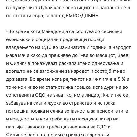
во луксузниот Дубаи каде влезниците на настанот се и
по стотици евра, велат од ВМРО-ДПМНЕ.
-Во време кога Македонија се соочува со сериозни
економски и социјални предизвици поради
владеењето на СДС во изминатите 7 години, а народот
мака мачи како да преживее до 1-ви во месецот, Заев
и Филипче покажуваат раскалаштено однесување и
воопшто не се загрижени за народот и состојбите во
државата. Во време кога рејтингот на Филипче е 5 % и
тоне кон ниво на статистичка грешка, кога дури ни во
сопствената СДС не знаат кој им е лидер, Филипче се
забавува на скапи журки во странство и испраќа
погрешна порака и слика во јавноста за приоритетите
и вредностите кои треба да ги поседува лидер на
партија. Јавноста треба да знае дека на СДС и
Филипче воопшто не им е грижа за народот и