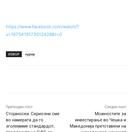
https://www.facebook.com/watch/?
v=1675419173012428&t=0
ИЗВОР
курир
Facebook
Twitter
Pinterest
W
Претходен пост
Следен пост
Стојаноски: Сериозни сме
Можностите за
во намерата да го
инвестирање во Чешка и
зголемиме стандардот,
Македонија претставени на