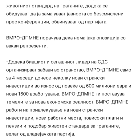
животниот стандард на граѓаните, додека се
обидуваат да ја замајуваат јавноста со безсмислени
прес конференции, обвинуваат од партијата.
ВМРО-ДПМНЕ порачува дека нема јака опозиција со
вакви репрезенти.
-Додека бившиот и сегашниот лидер на СДС
организираат забави во странство, ВМРО-ДПМНЕ само
за 4 месеци донесе неколку нови странски
инвестиции во износ од повеќе од 600 милиони евра и
нови 1600 вработувања. ВМРО-ДПМНЕ ги поставува
темелите за нова економска реалност. ВМРО-ДПМНЕ
работи на привлекување на нови странски
инвестиции, нови работни места, повисоки плати и
пензии и подобар животен стандард за граѓаните,
велат од владејачката партија.