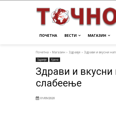
ПОЧЕТНА
ВЕСТИ
МАГАЗИН
Почетна
Магазин
Здравје
Здрави и вкусни на
Здравје
Храна
Здрави и вкусни
слабеење
01/09/2020
Facebook
Twitter
Pin