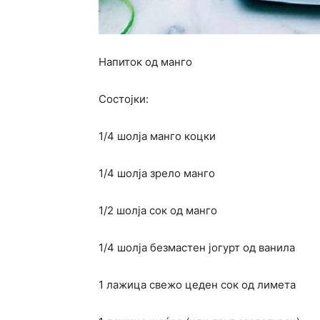
Напиток од манго
Состојки:
1/4 шолја манго коцки
1/4 шолја зрело манго
1/2 шолја сок од манго
1/4 шолја безмастен јогурт од ванила
1 лажица свежо цеден сок од лимета