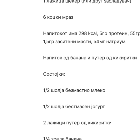
1 лажица шеќер (или друг засладувач)
6 коцки мраз
Напитокот има 298 kcal, 5гр протеин, 55гр
1,5гр заситени масти, 54мг натриум.
Напиток од банана и путер од кикиритки
Состојки:
1/2 шолја безмастно млеко
1/2 шолја бестмасен јогурт
2 лажици путер од кикиритки
1/4 зрела банана