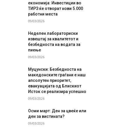
економија: Инвестиции во
ТИРЗ ќе отворат нови 5.000
работни места
09/03/2026
Неделен лабораториски
извештај за квалитетот и
безбедноста на водата за
пиење
09/03/2026
Муцунски: Безбедноста на
македонските граѓани е наш
апсолутен приоритет,
евакуацијата од Блискиот
Исток се реализира успешно
09/03/2026
Осми март: Ден за цвеќе или
ден за вистината?
09/03/2026