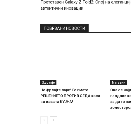
Претставен Galaxy Z Fold2: Спој на елеганциј
автентични иновации
ПОВРЗАНИ НОВОСТИ
Здравје
Магазин
Не фрлајте пари! Го имате
Ова се нај
РЕШЕНИЕТО ПРОТИВ СЕДА коса
плодови ко
во вашата КУЈНА!
за да го н
холестеро