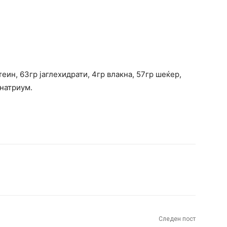
еин, 63гр јаглехидрати, 4гр влакна, 57гр шеќер,
 натриум.
terest
WhatsApp
Следен пост