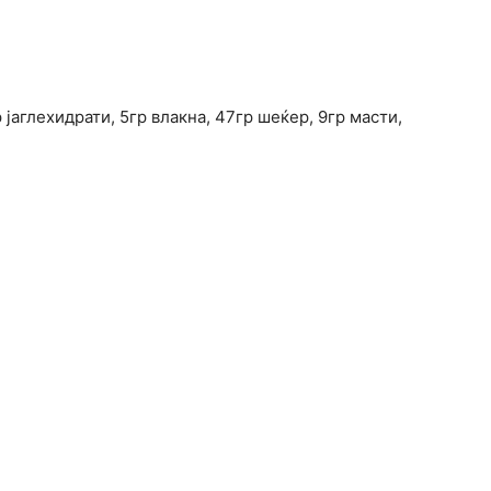
 јаглехидрати, 5гр влакна, 47гр шеќер, 9гр масти,