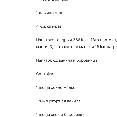
1 лажица мед
4 коцки мраз
Напитокот содржи 366 kcal, 18гр протеин,
масти, 3,5гр заситени масти и 151мг натр
Напиток од ванила и боровница
Состојки:
1 шолја соино млеко
170мл јогурт од ванила
1 шолја свежи боровинки