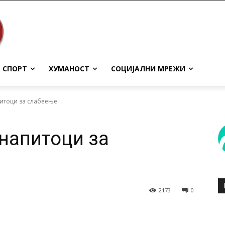
СПОРТ
ХУМАНОСТ
СОЦИЈАЛНИ МРЕЖИ
питоци за слабеење
 напитоци за
2173
0
terest
WhatsApp