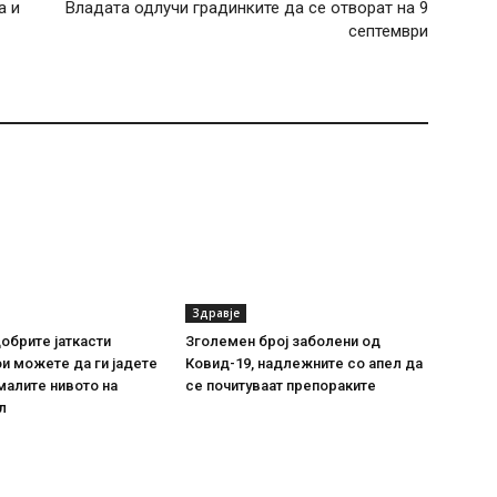
а и
Владата одлучи градинките да се отворат на 9
септември
Здравје
добрите јаткасти
Зголемен број заболени од
и можете да ги јадете
Ковид-19, надлежните со апел да
амалите нивото на
се почитуваат препораките
л