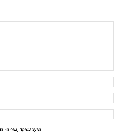
Име:*
Емаил:*
Веб
страна:
на на овај пребарувач