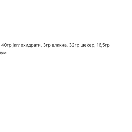
 40гр јаглехидрати, 3гр влакна, 32гр шеќер, 16,5гр
иум.