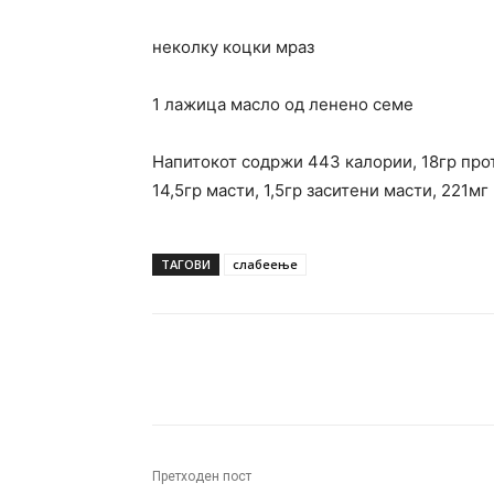
неколку коцки мраз
1 лажица масло од ленено семе
Напитокот содржи 443 калории, 18гр прот
14,5гр масти, 1,5гр заситени масти, 221мг
ТАГОВИ
слабеење
Facebook
Twitter
Pin
Претходен пост