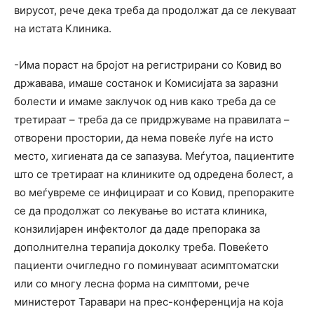
вирусот, рече дека треба да продолжат да се лекуваат
на истата Клиника.
-Има пораст на бројот на регистрирани со Ковид во
државава, имаше состанок и Комисијата за заразни
болести и имаме заклучок од нив како треба да се
третираат – треба да се придржуваме на правилата –
отворени простории, да нема повеќе луѓе на исто
место, хигиената да се запазува. Меѓутоа, пациентите
што се третираат на клиниките од одредена болест, а
во меѓувреме се инфицираат и со Ковид, препораките
се да продолжат со лекување во истата клиника,
конзилијарен инфектолог да даде препорака за
дополнителна терапија доколку треба. Повеќето
пациенти очигледно го поминуваат асимптоматски
или со многу лесна форма на симптоми, рече
министерот Таравари на прес-конференција на која