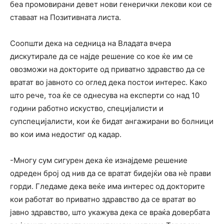
беа промовирани девет нови генерички лекови кои се
ставаат на Позитивната листа.
Соопшти дека на седница на Владата вчера
дискутирале да се најде решение со кое ќе им се
овозможи на докторите од приватно здравство да се
вратат во јавното со оглед дека постои интерес. Како
што рече, тоа ќе се однесува на експерти со над 10
години работно искуство, специјалисти и
супспецијалисти, кои ќе бидат ангажирани во болници
во кои има недостиг од кадар.
-Многу сум сигурен дека ќе изнајдеме решение
одреден број од нив да се вратат бидејќи ова нѐ прави
горди. Гледаме дека веќе има интерес од докторите
кои работат во приватно здравство да се вратат во
јавно здравство, што укажува дека се враќа довербата