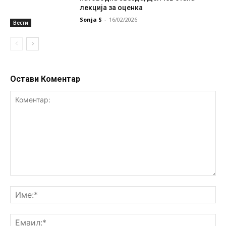
лекција за оценка
Sonja S
-
16/02/2026
Вести
Остави Коментар
Коментар:
Им
Ем