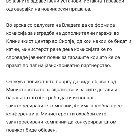
во јавните здравствени установи, истакна Таравари
одговарајќи на новинарски прашања.
Во врска со одлуката на Владата да се формира
комисија за изградба на дополнителни гаражи во
Клиничкиот центар во Скопје, од кои некои ќе бидат и
катни, министерот рече дека комисијата ќе го
спроведе јавниот повик за гаражите коишто ќе се
прават по пат на јавно-приватно партнерство.
Очекува повикот што побргу да биде објавен од
Министерството за здравство и за сите детали и
барањата што ќе треба да ги исполнат
заинтересираните компании, ќе има посебна прес-
конференција. Министерот ги охрабри сите
заинтересирани компании да конкурираат штом
повикот биде објавен.