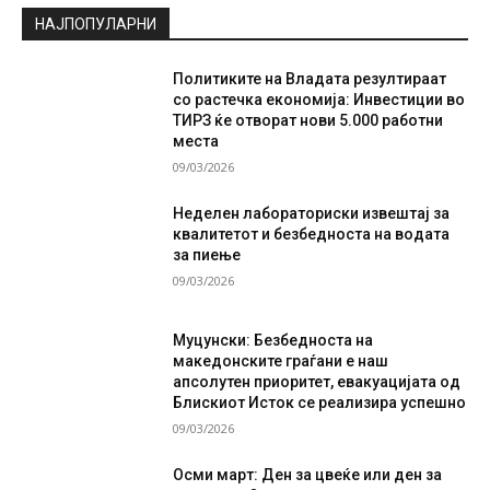
НАЈПОПУЛАРНИ
Политиките на Владата резултираат
со растечка економија: Инвестиции во
ТИРЗ ќе отворат нови 5.000 работни
места
09/03/2026
Неделен лабораториски извештај за
квалитетот и безбедноста на водата
за пиење
09/03/2026
Муцунски: Безбедноста на
македонските граѓани е наш
апсолутен приоритет, евакуацијата од
Блискиот Исток се реализира успешно
09/03/2026
Осми март: Ден за цвеќе или ден за