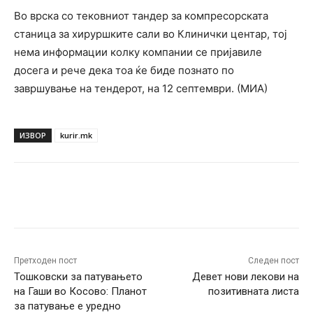
Во врска со тековниот тандер за компресорската
станица за хируршките сали во Клинички центар, тој
нема информации колку компании се пријавиле
досега и рече дека тоа ќе биде познато по
завршување на тендерот, на 12 септември. (МИА)
ИЗВОР
kurir.mk
Facebook
Twitter
Pinterest
W
Претходен пост
Следен пост
Тошковски за патувањето
Девет нови лекови на
на Гаши во Косово: Планот
позитивната листа
за патување е уредно