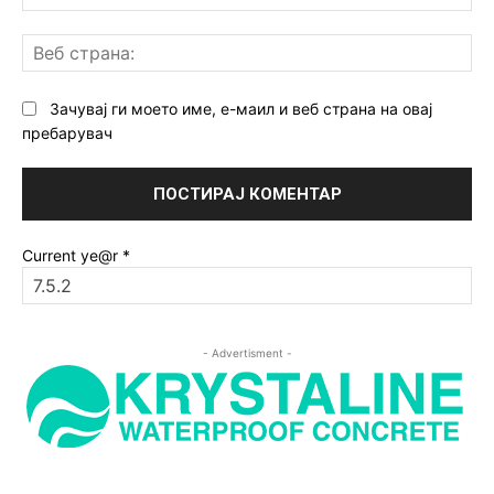
Ве
ст
Зачувај ги моето име, е-маил и веб страна на овај
пребарувач
Current ye@r
*
- Advertisment -