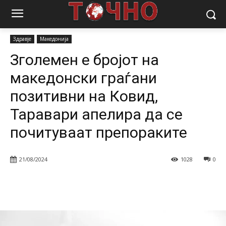
Почетна
Магазин
Здравје
Зголемен е бројот на македонски
граѓани позитивни на Ковид, Таравари апелира да...
Здравје
Македонија
Зголемен е бројот на
македонски граѓани
позитивни на Ковид,
Таравари апелира да се
почитуваат препораките
21/08/2024
1028
0
Facebook
Twitter
Pinterest
W