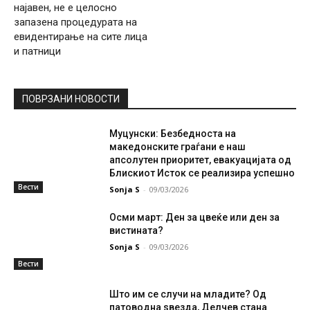
најавен, не е целосно
запазена процедурата на
евидентирање на сите лица
и патници
ПОВРЗАНИ НОВОСТИ
Муцунски: Безбедноста на
македонските граѓани е наш
апсолутен приоритет, евакуацијата од
Блискиот Исток се реализира успешно
Вести
Sonja S
-
09/03/2026
Осми март: Ден за цвеќе или ден за
вистината?
Sonja S
-
09/03/2026
Вести
Што им се случи на младите? Од
патоводна ѕвезда, Делчев стана