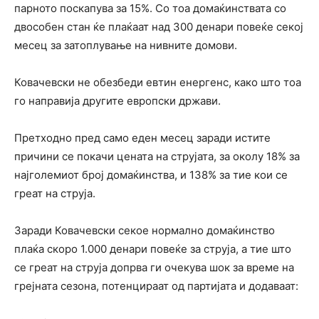
парното поскапува за 15%. Со тоа домаќинствата со
двособен стан ќе плаќаат над 300 денари повеќе секој
месец за затоплување на нивните домови.
Ковачевски не обезбеди евтин енергенс, како што тоа
го направија другите европски држави.
Претходно пред само еден месец заради истите
причини се покачи цената на струјата, за околу 18% за
најголемиот број домаќинства, и 138% за тие кои се
греат на струја.
Заради Ковачевски секое нормално домаќинство
плаќа скоро 1.000 денари повеќе за струја, а тие што
се греат на струја допрва ги очекува шок за време на
грејната сезона, потенцираат од партијата и додаваат: