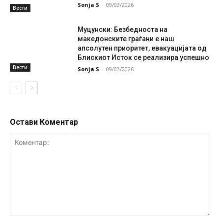
Sonja S
-
09/03/2026
Вести
Муцунски: Безбедноста на
македонските граѓани е наш
апсолутен приоритет, евакуацијата од
Блискиот Исток се реализира успешно
Вести
Sonja S
-
09/03/2026
Остави Коментар