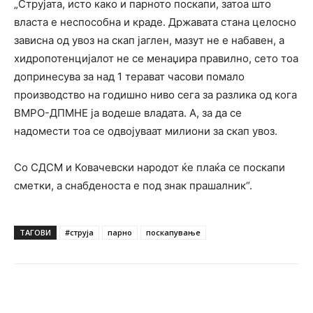
„Струјата, исто како и парното поскапи, затоа што
власта е неспособна и краде. Државата стана целосно
зависна од увоз на скап јаглен, мазут не е набавен, а
хидропотенцијалот не се менаџира правилно, сето тоа
допринесува за над 1 терават часови помало
производство на годишно ниво сега за разлика од кога
ВМРО-ДПМНЕ ја водеше владата. А, за да се
надомести тоа се одвојуваат милиони за скап увоз.
Со СДСМ и Ковачевски народот ќе плаќа се поскапи
сметки, а снабденоста е под знак прашалник“.
ТАГОВИ
#струја
парно
поскапување
Facebook
Twitter
Pinterest
W