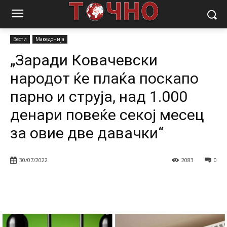
Почетна
Вести
„Заради Ковачевски народот ќе плаќа поскапо
парно и струја, над 1.000 денари...
Вести
Македонија
„Заради Ковачевски
народот ќе плаќа поскапо
парно и струја, над 1.000
денари повеќе секој месец
за овие две давачки“
30/07/2022
2083
0
Facebook
Twitter
Pinterest
W