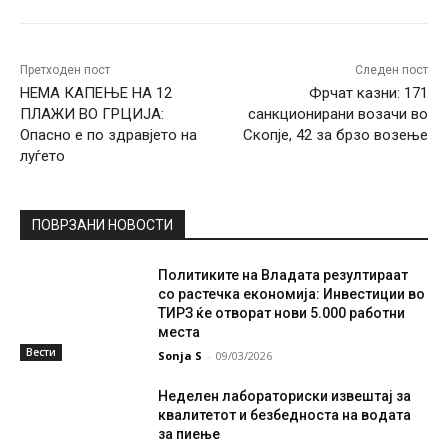
Претходен пост
Следен пост
НЕМА КАПЕЊЕ НА 12
Фрчат казни: 171
ПЛАЖИ ВО ГРЦИЈА:
санкционирани возачи во
Опасно е по здравјето на
Скопје, 42 за брзо возење
луѓето
ПОВРЗАНИ НОВОСТИ
Политиките на Владата резултираат
со растечка економија: Инвестиции во
ТИРЗ ќе отворат нови 5.000 работни
места
Вести
Sonja S
-
09/03/2026
Неделен лабораториски извештај за
квалитетот и безбедноста на водата
за пиење