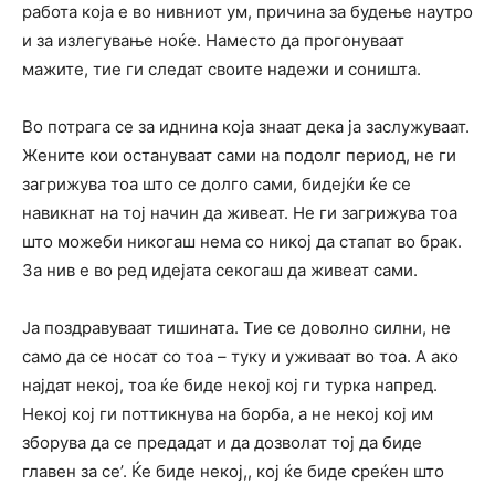
работа која е во нивниот ум, причина за будење наутро
и за излегување ноќе. Наместо да прогонуваат
мажите, тие ги следат своите надежи и соништа.
Во потрага се за иднина која знаат дека ја заслужуваат.
Жените кои остануваат сами на подолг период, не ги
загрижува тоа што се долго сами, бидејќи ќе се
навикнат на тој начин да живеат. Не ги загрижува тоа
што можеби никогаш нема со никој да стапат во брак.
За нив е во ред идејата секогаш да живеат сами.
Ја поздравуваат тишината. Тие се доволно силни, не
само да се носат со тоа – туку и уживаат во тоа. А ако
најдат некој, тоа ќе биде некој кој ги турка напред.
Некој кој ги поттикнува на борба, а не некој кој им
зборува да се предадат и да дозволат тој да биде
главен за се’. Ќе биде некој,, кој ќе биде среќен што