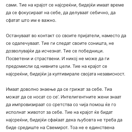
сами. Тие на крајот се најсреќни, бидејќи имаат време
да се фокусираат на себе, да делуваат себично, да
сфатат што им е важно.
Остануваат во контакт со своите пријатели, наместо да
се одалечуваат. Тие ги следат своите соништа, не
дозволувајќи да исчезнат. Тие се победници.
Посветени и страствени. И никој не може да ги
предомисли од нивните цели. Тие на крајот се
најсреќни, бидејќи ја култивирале својата независност.
Имаат доволно знаење да се грижат за себе. Тиа
можат да се носат со се’. Интелигентните жени знаат
да импровизираат со сретства со чија помош ќе го
исполнат животот за себе. Тие на крајот ќе бидат
најсреќни, бидејќи сфаќаат дека љубовта не треба да
биде средиште на Свемирот. Тоа не е единствена