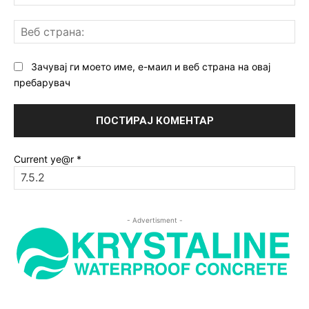
Ве
ст
Зачувај ги моето име, е-маил и веб страна на овај
пребарувач
Current ye@r
*
- Advertisment -