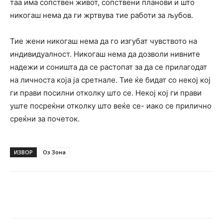
таа има сопствен живот, сопствени планови и што
никогаш нема да ги жртвува тие работи за љубов.
Тие жени никогаш нема да го изгубат чувството на
индивидуалност. Никогаш нема да дозволи нивните
надежи и соништа да се растопат за да се прилагодат
на личноста која ја сретнале. Тие ќе бидат со некој кој
ги прави посилни отколку што се. Некој кој ги прави
уште посреќни отколку што веќе се- иако се прилично
среќни за почеток.
ИЗВОР
Оз Зона
Facebook
Twitter
Pinterest
W