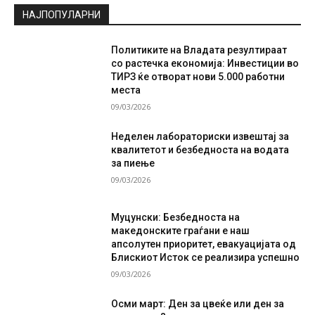
НАЈПОПУЛАРНИ
Политиките на Владата резултираат
со растечка економија: Инвестиции во
ТИРЗ ќе отворат нови 5.000 работни
места
09/03/2026
Неделен лабораториски извештај за
квалитетот и безбедноста на водата
за пиење
09/03/2026
Муцунски: Безбедноста на
македонските граѓани е наш
апсолутен приоритет, евакуацијата од
Блискиот Исток се реализира успешно
09/03/2026
Осми март: Ден за цвеќе или ден за