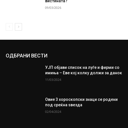
вистината?
09/03/2026
ОДБРАНИ ВЕСТИ
УЈП објави список на луѓе и фирми со
имиња – Еве кој колку должи за данок
11/03/2024
Овие 3 хороскопски знаци се родени
под среќна ѕвезда
02/04/2024