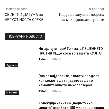
Претходен пост
Следен пост
ОВИЕ ТРИ ДАТУМА во
Грција останува затворена
АВГУСТ НОСТА СРЕЌА
за македонските туристи
ПОВРЗАНИ НОВОСТИ
Не фрлајте пари! Го имате РЕШЕНИЕТО
ПРОТИВ СЕДА коса во вашата КУЈНА!
Avtor
-
10/01/2025
Здравје
Ова се најдобрите јаткасти плодови
кои можете да ги јадете за да го
намалите нивото на холестерол
Avtor
-
10/01/2025
Магазин
Колекција накит со „нацистичко
минато“ заработи 155 милиони долари