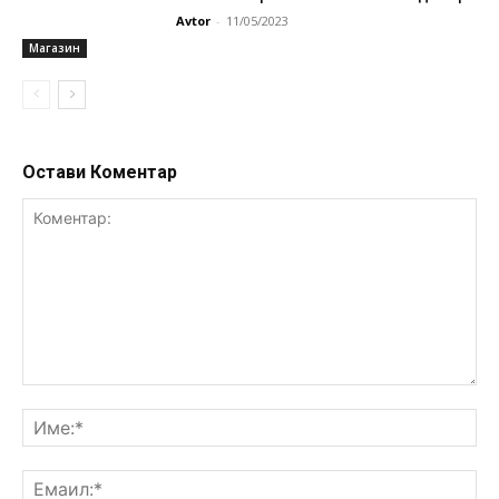
Avtor
-
11/05/2023
Магазин
Остави Коментар
Коментар:
Им
Ем