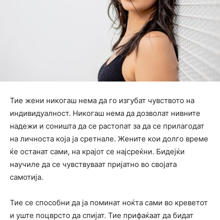
Тие жени никогаш нема да го изгубат чувството на
индивидуалност. Никогаш нема да дозволат нивните
надежи и соништа да се растопат за да се прилагодат
на личноста која ја сретнале. Жените кои долго време
ќе останат сами, на крајот се најсреќни. Бидејќи
научиле да се чувствуваат пријатно во својата
самотија.
Тие се способни да ја поминат ноќта сами во креветот
и уште поцврсто да спијат. Тие прифаќаат да бидат