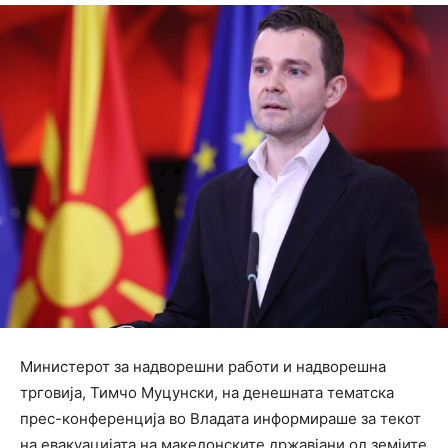
Министерот за надворешни работи и надворешна
трговија, Тимчо Муцунски, на денешната тематска
прес-конференција во Владата информираше за текот
на евакуацијата на македонските државјани од земјите