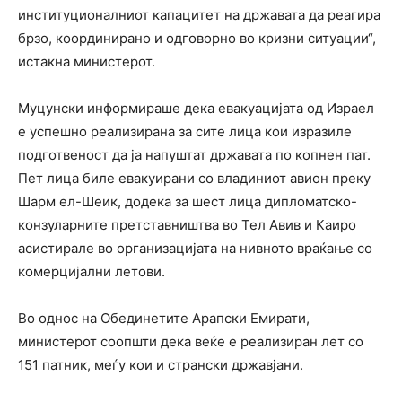
институционалниот капацитет на државата да реагира
брзо, координирано и одговорно во кризни ситуации“,
истакна министерот.
Муцунски информираше дека евакуацијата од Израел
е успешно реализирана за сите лица кои изразиле
подготвеност да ја напуштат државата по копнен пат.
Пет лица биле евакуирани со владиниот авион преку
Шарм ел-Шеик, додека за шест лица дипломатско-
конзуларните претставништва во Тел Авив и Каиро
асистирале во организацијата на нивното враќање со
комерцијални летови.
Во однос на Обединетите Арапски Емирати,
министерот соопшти дека веќе е реализиран лет со
151 патник, меѓу кои и странски државјани.