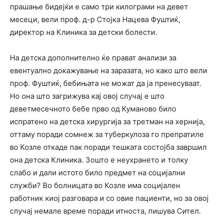
прашање бидејќи е само три килограми на девет
месеци, вели проф. д-р Стојка Нацева Фуштиќ,
директор на Клиника за детски болести.
На детска дополнително ќе прават анализи за
евентуално докажување на заразата, но како што вели
проф. Фуштиќ, бебињата не можат да ја пренесуваат.
Но она што загрижува кај овој случај е што
деветмесечното бебе прво од Куманово било
испратено на детска хирургија за третман на хернија,
оттаму поради сомнеж за туберкулоза го препратиле
во Козле откаде пак поради тешката состојба завршил
она детска Клиника. Зошто е неухрането и толку
слабо и дали истото било предмет на социјални
служби? Во болницата во Козле има социјален
работник киој разговара и со овие пациенти, но за овој
случај немале време поради итноста, пишува Сител.