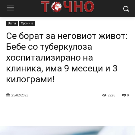
Почетна
Вести
Се борат за неговиот живот: Бебе со туберкулоза
хоспитализирано на клиника, има...
Вести
Хроника
Се борат за неговиот живот:
Бебе со туберкулоза
хоспитализирано на
клиника, има 9 месеци и 3
килограми!
25/02/2023
2226
0
Facebook
Twitter
Pinterest
W