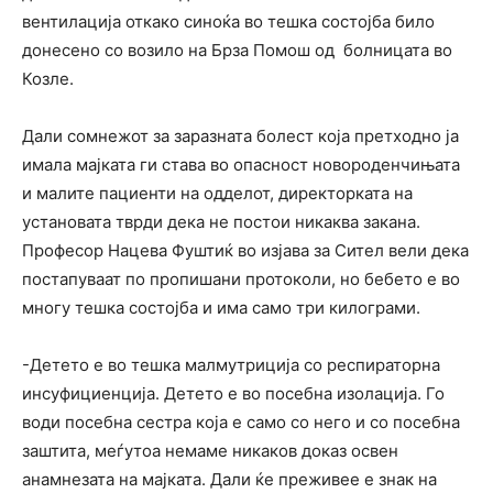
вентилација откако синоќа во тешка состојба било
донесено со возило на Брза Помош од болницата во
Козле.
Дали сомнежот за заразната болест која претходно ја
имала мајката ги става во опасност новороденчињата
и малите пациенти на одделот, директорката на
установата тврди дека не постои никаква закана.
Професор Нацева Фуштиќ во изјава за Сител вели дека
постапуваат по пропишани протоколи, но бебето е во
многу тешка состојба и има само три килограми.
-Детето е во тешка малмутриција со респираторна
инсуфициенција. Детето е во посебна изолација. Го
води посебна сестра која е само со него и со посебна
заштита, меѓутоа немаме никаков доказ освен
анамнезата на мајката. Дали ќе преживее е знак на