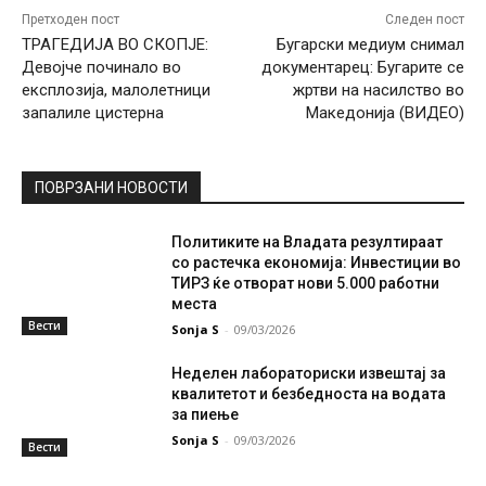
Претходен пост
Следен пост
ТРАГЕДИЈА ВО СКОПЈЕ:
Бугарски медиум снимал
Девојче починало во
документарец: Бугарите се
експлозија, малолетници
жртви на насилство во
запалиле цистерна
Македонија (ВИДЕО)
ПОВРЗАНИ НОВОСТИ
Политиките на Владата резултираат
со растечка економија: Инвестиции во
ТИРЗ ќе отворат нови 5.000 работни
места
Вести
Sonja S
-
09/03/2026
Неделен лабораториски извештај за
квалитетот и безбедноста на водата
за пиење
Sonja S
-
09/03/2026
Вести