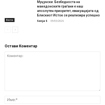
Муцунски: Безбедноста на
македонските граѓани е наш
апсолутен приоритет, евакуацијата од
Блискиот Исток се реализира успешно
Вести
Sonja S
-
09/03/2026
Остави Коментар
Коментар:
Им