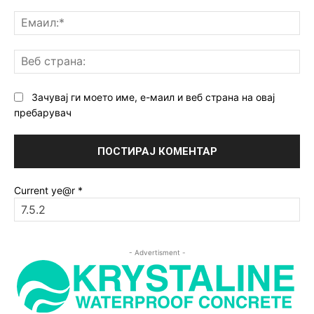
Ем
Ве
ст
Зачувај ги моето име, е-маил и веб страна на овај
пребарувач
Current ye@r
*
- Advertisment -