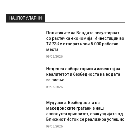
НАЈПОПУЛАРНИ
Политиките на Владата резултираат
со растечка економија: Инвестиции во
ТИРЗ ќе отворат нови 5.000 работни
места
09/03/2026
Неделен лабораториски извештај за
квалитетот и безбедноста на водата
за пиење
09/03/2026
Муцунски: Безбедноста на
македонските граѓани е наш
апсолутен приоритет, евакуацијата од
Блискиот Исток се реализира успешно
09/03/2026