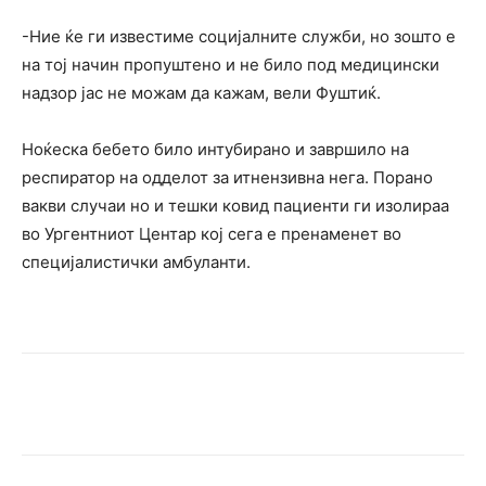
-Ние ќе ги известиме социјалните служби, но зошто е
на тој начин пропуштено и не било под медицински
надзор јас не можам да кажам, вели Фуштиќ.
Ноќеска бебето било интубирано и завршило на
респиратор на одделот за итнензивна нега. Порано
вакви случаи но и тешки ковид пациенти ги изолираа
во Ургентниот Центар кој сега е пренаменет во
специјалистички амбуланти.
Facebook
Twitter
Pinterest
W