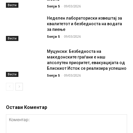
Вести
Sonja S
-
09/03/2026
Неделен лабораториски извештај за
квалитетот и безбедноста на водата
за пиење
Sonja S
-
09/03/2026
Вести
Муцунски: Безбедноста на
македонските граѓани е наш
апсолутен приоритет, евакуацијата од
Блискиот Исток се реализира успешно
Вести
Sonja S
-
09/03/2026
Остави Коментар