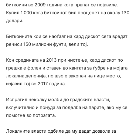
биткоини во 2009 година кога првпат се појавиле.
Купил 1.000 кога биткоинот бил проценет на околу 130
долари.
Биткоините кои се наоѓаат на хард дискот сега вредат
речиси 150 милиони фунти, вели тој.
Кон средината на 2013 при чистење, хард дискот по
грешка е фрлен и ставен во кантата за ѓубре на мојата
локална депонија, по шѕо е закопан на лице место,
изјавил тој во 2017 година.
Испратил неколку молби до градските власти,
вклучително и понуда за поделба на парите, ако му се
помогне во потрагата.
Локалните власти одбиле да му дадат дозвола за