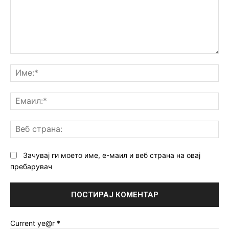
Коментар:
Им
Ем
Ве
ст
Зачувај ги моето име, е-маил и веб страна на овај
пребарувач
Current ye@r
*