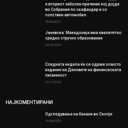
е вториот заболен пратеник кој дојде
во Собрание по скафандер и со
сопствен автомобил
18/04/2021
Јаневска: Македонија има квалитетно
средно стручно образование
24/10/2024
Следната недела ќе се одржи осмото
издание на Деновите на финансиската
писменост
21/11/2024
НАЈКОМЕНТИРАНИ
Одгледување на банани во Скопје
10/08/2020