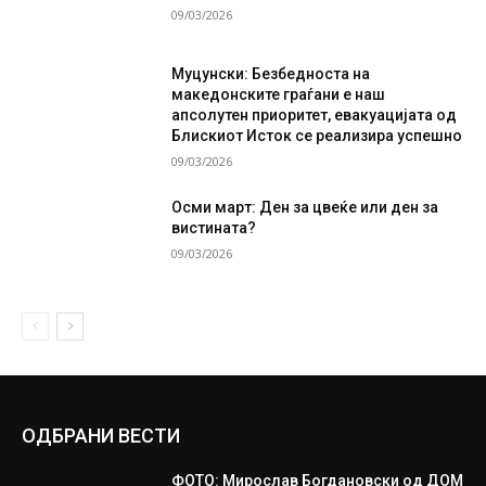
09/03/2026
Муцунски: Безбедноста на
македонските граѓани е наш
апсолутен приоритет, евакуацијата од
Блискиот Исток се реализира успешно
09/03/2026
Осми март: Ден за цвеќе или ден за
вистината?
09/03/2026
ОДБРАНИ ВЕСТИ
ФОТО: Мирослав Богдановски од ДОМ