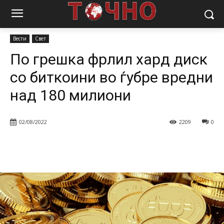
Почетна
Вести
По грешка фрлил хард диск со биткоини во
ѓубре вредни над 180...
Вести
Свет
По грешка фрлил хард диск
со биткоини во ѓубре вредни
над 180 милиони
02/08/2022
2209
0
Facebook
Twitter
Pinterest
W