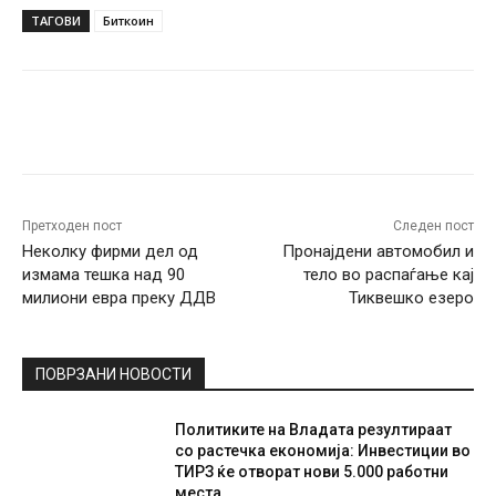
ТАГОВИ
Биткоин
Facebook
Twitter
Pinterest
W
Претходен пост
Следен пост
Неколку фирми дел од
Пронајдени автомобил и
измама тешка над 90
тело во распаѓање кај
милиони евра преку ДДВ
Тиквешко езеро
ПОВРЗАНИ НОВОСТИ
Политиките на Владата резултираат
со растечка економија: Инвестиции во
ТИРЗ ќе отворат нови 5.000 работни
места