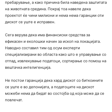
пребарување, а како причина била наведена заштитата
на животната средина. Покрај тоа навеле дека
проектот ќе чини милиони и нема нема гаранции оти
дискот се уште е исправен.
Сега верува дека има финансиски средства за
ефикасен и еколошки начин за ископ на локацијата.
Наводно составил тим од осум експерти
специјализирани во областа како што е управување со
отпад, извлекување податоци, сортирање со помош на
вештачка интелигенција.
Не постои гаранција дека хард дискот со биткоините
се уште е во депонијата, а податоците на дискот
можеби нема да бидат во состојба од која може да се
повлечат.