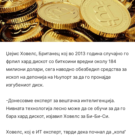
Џејмс Ховелс, Британец кој во 2013 година случајно го
фрлил хард дискот со биткоини вредни околу 184
милиони долари, сега наводно обезбедил средства за
ископ на депонија на Њупорт за да го пронајде
изгубениот диск.
-Донесовме експерт за вештачка интелигенција.
Нивната технологија лесно може да се обучи за да го
бара хард дискот, изјавил Ховелс за Би-Би-Си.
Ховелс, кој е ИТ експерт, тврди дека почнал да „копа“