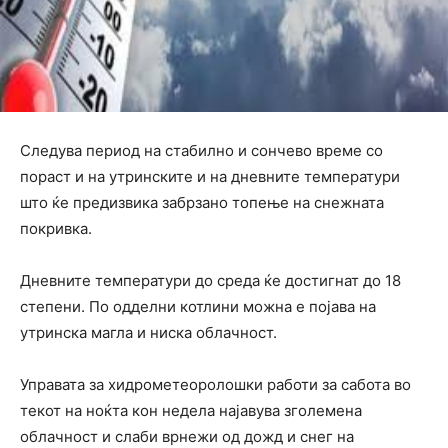
Следува период на стабилно и сончево време со
пораст и на утринските и на дневните температури
што ќе предизвика забрзано топење на снежната
покривка.
Дневните температури до среда ќе достигнат до 18
степени. По одделни котлини можна е појава на
утринска магла и ниска облачност.
Управата за хидрометеоролошки работи за сабота во
текот на ноќта кон недела најавува зголемена
облачност и слаби врнежи од дожд и снег на