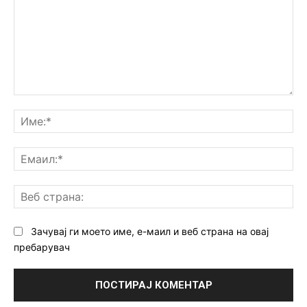
Коментар:
Им
Ем
Ве
ст
Зачувај ги моето име, е-маил и веб страна на овај
пребарувач