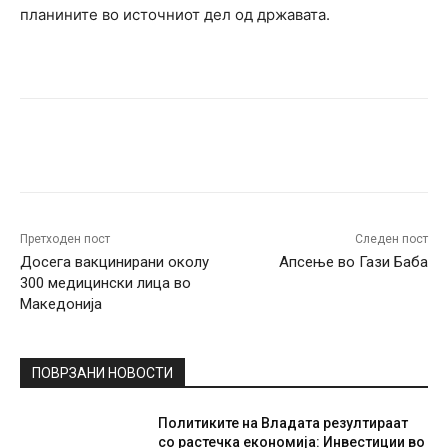
планините во источниот дел од државата.
Facebook
Twitter
Pinterest
W
Претходен пост
Следен пост
Досега вакцинирани околу
Апсење во Гази Баба
300 медицински лица во
Македонија
ПОВРЗАНИ НОВОСТИ
Политиките на Владата резултираат
со растечка економија: Инвестиции во