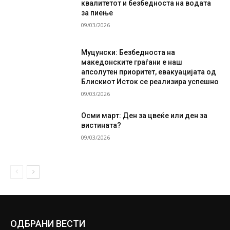
квалитетот и безбедноста на водата
за пиење
09/03/2026
Муцунски: Безбедноста на
македонските граѓани е наш
апсолутен приоритет, евакуацијата од
Блискиот Исток се реализира успешно
09/03/2026
Осми март: Ден за цвеќе или ден за
вистината?
09/03/2026
ОДБРАНИ ВЕСТИ