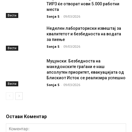
ТИРЗ ќе отворат нови 5.000 работни
места
Вести
Sonja S
-
09/03/2026
Неделен лабораториски извештај за
квалитетот и безбедноста на водата
за пиење
Sonja S
-
09/03/2026
Вести
Муцунски: Безбедноста на
македонските граѓани е наш
апсолутен приоритет, евакуацијата од
Блискиот Исток се реализира успешно
Вести
Sonja S
-
09/03/2026
Остави Коментар