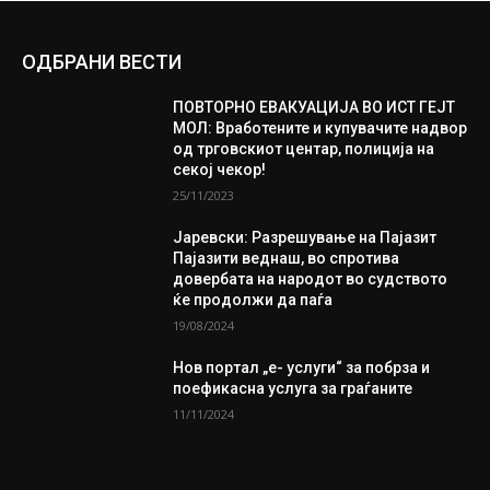
ОДБРАНИ ВЕСТИ
ПОВТОРНО ЕВАКУАЦИЈА ВО ИСТ ГЕЈТ
МОЛ: Вработените и купувачите надвор
од трговскиот центар, полиција на
секој чекор!
25/11/2023
Јаревски: Разрешување на Пајазит
Пајазити веднаш, во спротива
довербата на народот во судството
ќе продолжи да паѓа
19/08/2024
Нов портал „е- услуги“ за побрза и
поефикасна услуга за граѓаните
11/11/2024