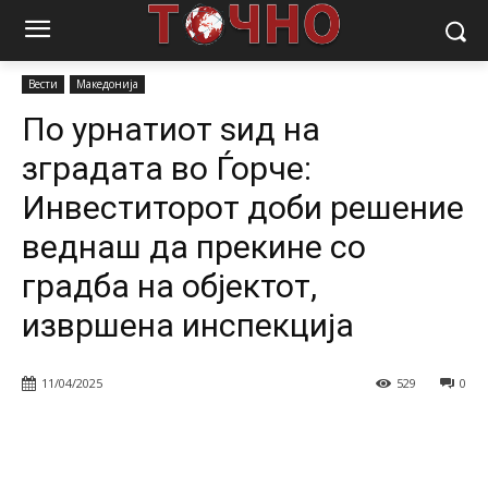
Почетна
Вести
По урнатиот ѕид на зградата во Ѓорче:
Инвеститорот доби решение веднаш да...
Вести
Македонија
По урнатиот ѕид на
зградата во Ѓорче:
Инвеститорот доби решение
веднаш да прекине со
градба на објектот,
извршена инспекција
11/04/2025
529
0
Facebook
Twitter
Pinterest
W