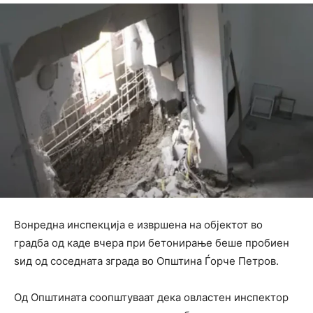
Вонредна инспекција е извршена на објектот во
градба од каде вчера при бетонирање беше пробиен
ѕид од соседната зграда во Општина Ѓорче Петров.
Од Општината соопштуваат дека овластен инспектор