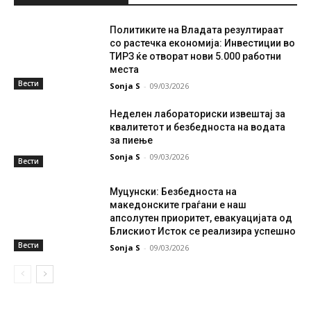
Политиките на Владата резултираат
со растечка економија: Инвестиции во
ТИРЗ ќе отворат нови 5.000 работни
места
Вести
Sonja S
-
09/03/2026
Неделен лабораториски извештај за
квалитетот и безбедноста на водата
за пиење
Sonja S
-
09/03/2026
Вести
Муцунски: Безбедноста на
македонските граѓани е наш
апсолутен приоритет, евакуацијата од
Блискиот Исток се реализира успешно
Вести
Sonja S
-
09/03/2026