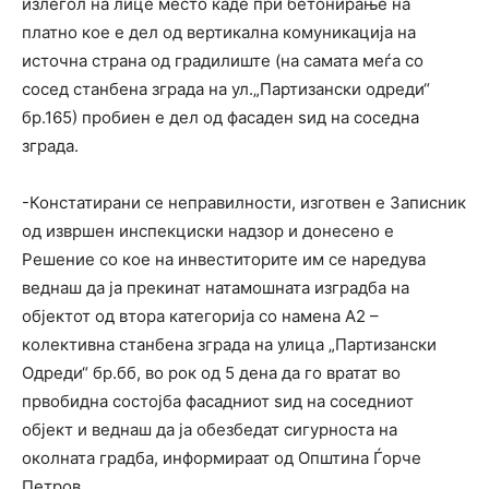
излегол на лице место каде при бетонирање на
платно кое е дел од вертикална комуникација на
источна страна од градилиште (на самата меѓа со
сосед станбена зграда на ул.„Партизански одреди“
бр.165) пробиен е дел од фасаден ѕид на соседна
зграда.
-Констатирани се неправилности, изготвен е Записник
од извршен инспекциски надзор и донесено е
Решение со кое на инвеститорите им се наредува
веднаш да ја прекинат натамошната изградба на
објектот од втора категорија со намена А2 –
колективна станбена зграда на улица „Партизански
Одреди“ бр.бб, во рок од 5 дена да го вратат во
првобидна состојба фасадниот ѕид на соседниот
објект и веднаш да ја обезбедат сигурноста на
околната градба, информираат од Општина Ѓорче
Петров.