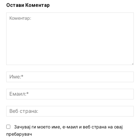
Остави Коментар
Коментар:
Им
Ем
Ве
ст
Зачувај ги моето име, е-маил и веб страна на овај
пребарувач