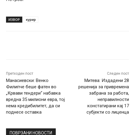
ИЗВОР
курир
Facebook
Twitter
Pinterest
W
Претходен пост
Следен пост
Манасиевски: Венко
Митева: Издадени 28
Филипче беше фатен во
решенија за привремена
„Крвави тендери“ набавка
забрана за работа,
вредна 35 милиони евра, тој
неправилности
нема кредибилитет, да си
констатирани кај 17
поднесе оставка
субјекти со лиценца
ПОВРЗАНИ НОВОСТИ