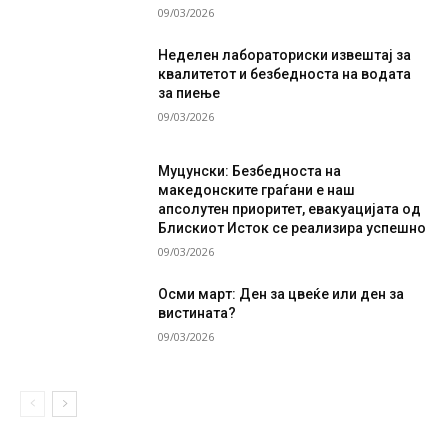
09/03/2026
Неделен лабораториски извештај за
квалитетот и безбедноста на водата
за пиење
09/03/2026
Муцунски: Безбедноста на
македонските граѓани е наш
апсолутен приоритет, евакуацијата од
Блискиот Исток се реализира успешно
09/03/2026
Осми март: Ден за цвеќе или ден за
вистината?
09/03/2026