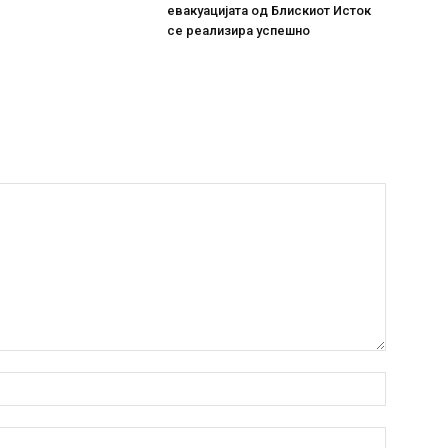
евакуацијата од Блискиот Исток
се реализира успешно
Име:*
Емаил:*