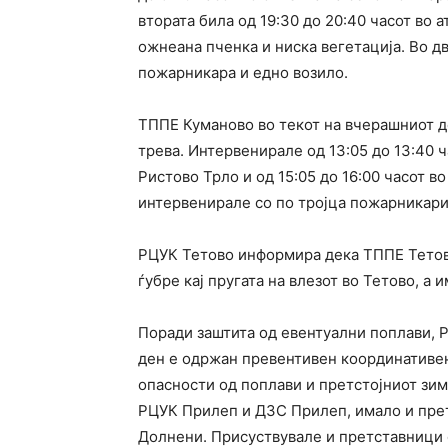
втората била од 19:30 до 20:40 часот во 
ожнеана пченка и ниска вегетација. Во д
пожарникара и едно возило.
ТППЕ Куманово во текот на вчерашниот д
трева. Интервенирале од 13:05 до 13:40 ч
Ристово Трло и од 15:05 до 16:00 часот во
интервенирале со по тројца пожарникари
РЦУК Тетово информира дека ТППЕ Тетово 
ѓубре кај пругата на влезот во Тетово, а
Поради заштита од евентуални поплави, 
ден е одржан превентивен координативен
опасности од поплави и претстојниот зим
РЦУК Прилеп и ДЗС Прилеп, имало и пре
Долнени. Присуствувале и претставници о