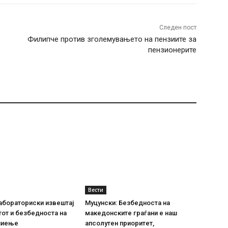
Следен пост
Филипче против зголемувањето на пензиите за
пензионерите
Вести
абораториски извештај
Муцунски: Безбедноста на
тот и безбедноста на
македонските граѓани е наш
пиење
апсолутен приоритет,