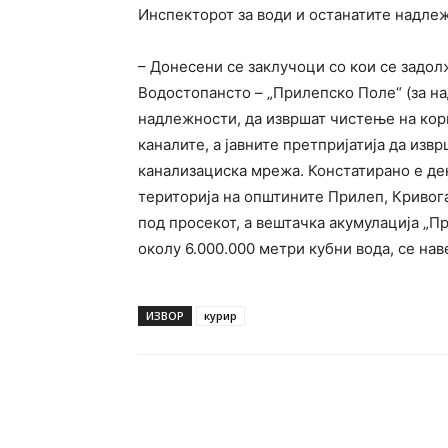
Инспекторот за води и останатите надлеж
– Донесени се заклучоци со кои се задол
Водостопансто – „Прилепско Поле“ (за на
надлежности, да извршат чистење на кори
каналите, а јавните претпријатија да из
канализациска мрежа. Констатирано е де
територија на општините Прилеп, Кривог
под просекот, а вештачка акумулација „П
околу 6.000.000 метри кубни вода, се на
ИЗВОР
курир
Facebook
Twitter
Pin