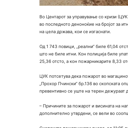
Во Центарот за управување со кризи (ЦУК
во последното деноноќие на бројот за итн
на цела држава, кои се изгаснати.
Од 1 743 повици, „реални“ биле 61,04 отст
што не биле итни. Кон полиција биле упа
25,36 отсто, а кон пожарникарите 8,33 от
ЦУК потсетува дека пожарот во магацино
„Прохор Пчински“ бр.136 во скопската опш
превентивно се уште на терен дежураат 
– Причините за пожарот и висината на на
дополнително утврдени, се вели во сооп