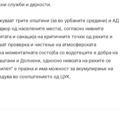
ни служби и дејности.
жуваат трите општини (за во урбаните средини) и АД
двор од населените места), согласно нивните
тата и санација на критичните точки од реките и
вршат проверка и чистење на атмосферската
ка моменталната состојба со водотеците е добра на
аштани и Долнени, односно нивоата на реките се
рилеп“ е празна и има можност за акумулирање на
ведува во соопштението од ЦУК.
terest
WhatsApp