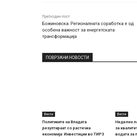
Претходен пост
Божиновска: Регионалната соработка е од
особена важност за енергетската
трансформација
ПОВРЗАНИ НОВОСТИ
Вести
Вести
Политиките на Владата
Неделен л
резултираат со растечка
за квалите
економија: Инвестиции во ТИРЗ
водата за 