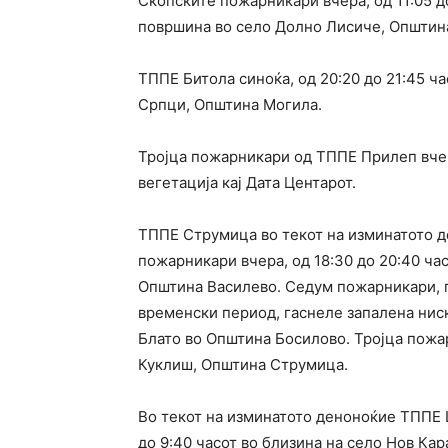
Скопските пожарникари вчера, од 11:05 до
површина во село Долно Лисиче, Општин
ТППЕ Битола синоќа, од 20:20 до 21:45 ча
Српци, Општина Могила.
Тројца пожарникари од ТППЕ Прилеп вчера
вегетација кај Дата Центарот.
ТППЕ Струмица во текот на изминатото д
пожарникари вчера, од 18:30 до 20:40 час
Општина Василево. Седум пожарникари, п
временски период, гаснеле запалена нис
Блато во Општина Босилово. Тројца пожар
Куклиш, Општина Струмица.
Во текот на изминатото деноноќие ТППЕ 
до 9:40 часот во близина на село Нов Кар