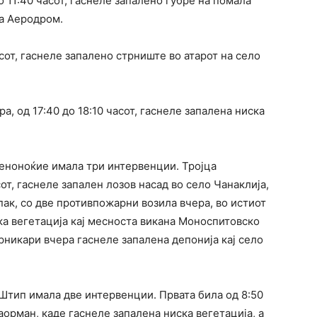
 11:40 часот, гаснеле запалено ѓубре на помала
а Аеродром.
сот, гаснеле запалено стрниште во атарот на село
, од 17:40 до 18:10 часот, гаснеле запалена ниска
еноноќие имала три интервенции. Тројца
от, гаснеле запален лозов насад во село Чанаклија,
ак, со две противпожарни возила вчера, во истиот
ка вегетација кај месноста викана Моноспитовско
никари вчера гаснеле запалена депонија кај село
Штип имала две интервенции. Првата била од 8:50
аорман, каде гаснеле запалена ниска вегетација, а