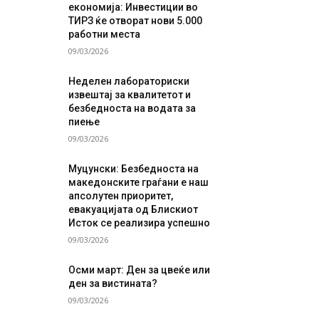
економија: Инвестиции во
ТИРЗ ќе отворат нови 5.000
работни места
09/03/2026
Неделен лабораториски
извештај за квалитетот и
безбедноста на водата за
пиење
09/03/2026
Муцунски: Безбедноста на
македонските граѓани е наш
апсолутен приоритет,
евакуацијата од Блискиот
Исток се реализира успешно
09/03/2026
Осми март: Ден за цвеќе или
ден за вистината?
09/03/2026