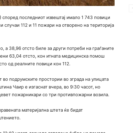
) според последниот извештај имало 1 743 повици
и случаи 112 и 11 пожари на отворено на територија
о, а 38,96 отсто биле за други потреби на граѓаните
тени 63,04 отсто, кон итната медицинска помош
сто од реалните повици кон 112.
т во подрумските простории во зграда на улицата
тина Чаир е изгаснат вчера, во 9:30 часот, но
девет пожарникари со три противпожарни возила.
правената материјална штета ќе бидат
штението.