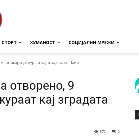
СПОРТ
ХУМАНОСТ
СОЦИЈАЛНИ МРЕЖИ
ожарникари дежураат кај зградата во Чаир
а отворено, 9
ураат кај зградата
870
0