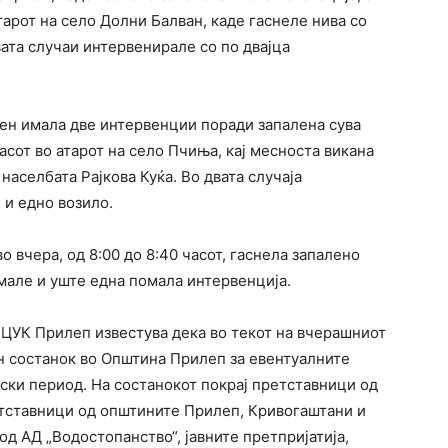
атарот на село Долни Балван, каде гаснеле нива со
вата случаи интервенирале со по двајца
ен имала две интервенции поради запалена сува
асот во атарот на село Пчиња, кај месноста викана
 населбата Рајкова Куќа. Во двата случаја
 и едно возило.
вчера, од 8:00 до 8:40 часот, гаснела запалено
 имале и уште една помала интервенција.
РЦУК Прилеп известува дека во текот на вчерашниот
 состанок во Општина Прилеп за евентуалните
ски период. На состанокот покрај претставници од
тставници од општините Прилеп, Кривогаштани и
д АД „Водостопанство“, јавните претпријатија,