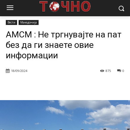
Почетна
Вести
АМСМ : Не тргнувајте на пат без да ги знаете овие
информации
Вести
Македонија
АМСМ : Не тргнувајте на пат
без да ги знаете овие
информации
18/09/2024
875
0
Facebook
Twitter
Pinterest
W