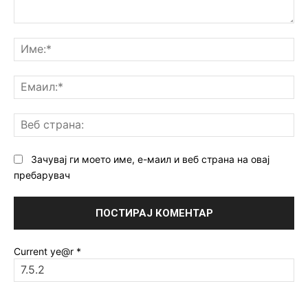
Коментар:
Им
Ем
Ве
ст
Зачувај ги моето име, е-маил и веб страна на овај
пребарувач
Current ye@r
*