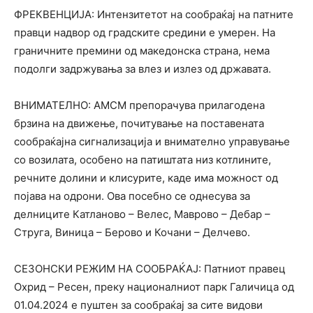
ФРЕКВЕНЦИЈА: Интензитетот на сообраќај на патните
правци надвор од градските средини е умерен. На
граничните премини од македонска страна, нема
подолги задржувања за влез и излез од државата.
ВНИМАТЕЛНО: АМСМ препорачува прилагодена
брзина на движење, почитување на поставената
сообраќајна сигнализација и внимателно управување
со возилата, особено на патиштата низ котлините,
речните долини и клисурите, каде има можност од
појава на одрони. Ова посебно се однесува за
делниците Катланово – Велес, Маврово – Дебар –
Струга, Виница – Берово и Кочани – Делчево.
СЕЗОНСКИ РЕЖИМ НА СООБРАЌАЈ: Патниот правец
Охрид – Ресен, преку националниот парк Галичица од
01.04.2024 е пуштен за сообраќај за сите видови