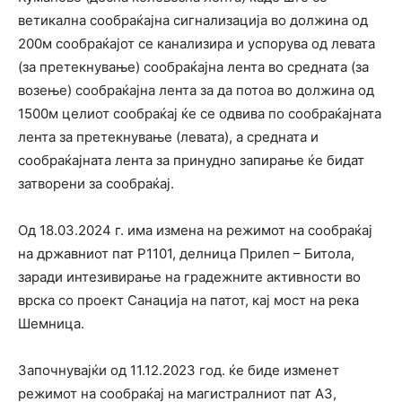
ветикална сообраќајна сигнализација во должина од
200м сообраќајот се канализира и успорува од левата
(за претекнување) сообраќајна лента во средната (за
возење) сообраќајна лента за да потоа во должина од
1500м целиот сообраќај ќе се одвива по сообраќајната
лента за претекнување (левата), а средната и
сообраќајната лента за принудно запирање ќе бидат
затворени за сообраќај.
Од 18.03.2024 г. има измена на режимот на сообраќај
на државниот пат Р1101, делница Прилеп – Битола,
заради интезивирање на градежните активности во
врска со проект Санација на патот, кај мост на река
Шемница.
Започнувајќи од 11.12.2023 год. ќе биде изменет
режимот на сообраќај на магистралниот пат A3,