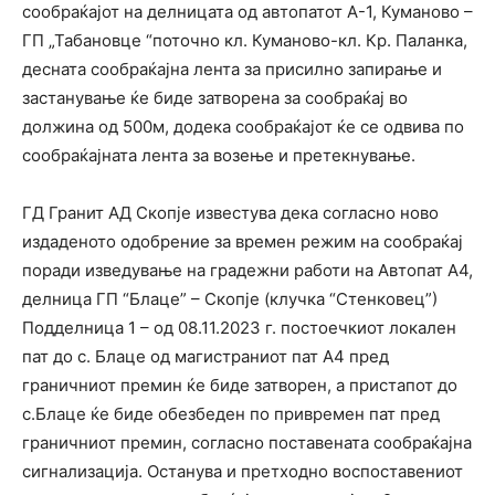
сообраќајот на делницата од автопатот А-1, Куманово –
ГП „Табановце “поточно кл. Куманово-кл. Кр. Паланка,
десната сообраќајна лента за присилно запирање и
застанување ќе биде затворена за сообраќај во
должина од 500м, додека сообраќајот ќе се одвива по
сообраќајната лента за возење и претекнување.
ГД Гранит АД Скопје известува дека согласно ново
издаденото одобрение за времен режим на сообраќај
поради изведување на градежни работи на Автопат А4,
делница ГП “Блаце” – Скопје (клучка “Стенковец”)
Подделница 1 – од 08.11.2023 г. постоечкиот локален
пат до с. Блаце од магистраниот пат А4 пред
граничниот премин ќе биде затворен, а пристапот до
с.Блаце ќе биде обезбеден по привремен пат пред
граничниот премин, согласно поставената сообраќајна
сигнализација. Останува и претходно воспоставениот