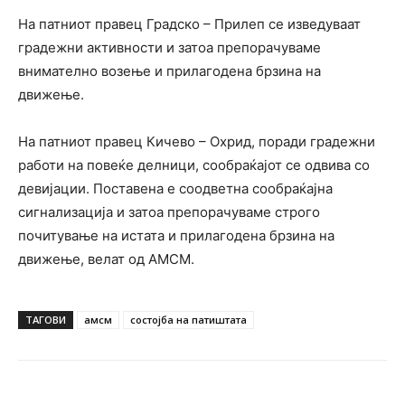
На патниот правец Градско – Прилеп се изведуваат
градежни активности и затоа препорачуваме
внимателно возење и прилагодена брзина на
движење.
На патниот правец Кичево – Охрид, поради градежни
работи на повеќе делници, сообраќајот се одвива со
девијации. Поставена е соодветна сообраќајна
сигнализација и затоа препорачуваме строго
почитување на истата и прилагодена брзина на
движење, велат од АМСМ.
ТАГОВИ
амсм
состојба на патиштата