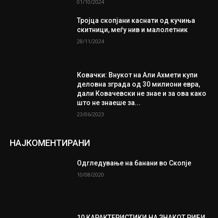
01/10/2024
Тројца скопјани каснати од кучиња
скитници, меѓу нив и малолетник
28/11/2024
Ковачки: Внукот на Али Ахмети купи
деловна зграда од 30 милиони евра,
дали Ковачевски не знае и за ова како
што не знаеше за...
23/06/2023
НАЈКОМЕНТИРАНИ
Одгледување на банани во Скопје
10/08/2020
10 КАРАКТЕРИСТИКИ НА ЗНАКОТ РИБИ