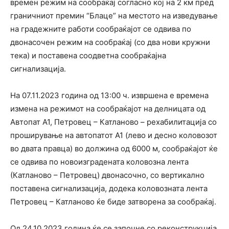
времен режим на сообраќај согласно кој на 2 км пред
граничниот премин “Блаце” на местото на изведување
на градежните работи сообраќајот се одвива по
двонасочен режим на сообраќај (со два нови кружни
тека) и поставена соодветна сообраќајна
сигнализација.
На 07.11.2023 година од 13:00 ч. извршена е времена
измена на режимот на сообраќајот на делницата од
Автопат А1, Пeтровец – Катланово – рехабилитација со
проширување на автопатот А1 (лево и десно коловозот
во двата правца) во должина од 6000 м, сообраќајот ќе
се одвива по новоизградената коловозна лента
(Катланово – Петровец) двонасочно, со вертикално
поставена сигнализација, додека коловозната лента
Петровец – Катланово ќе биде затворена за сообраќај.
Oд 24.10.2023 година ќе се започне со реконструкција