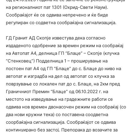
на регионалниот пат 1301 (Охрид-Свети Наум).
Сообраќајот ќе се одвива непречено и ќе биде
регулиран со содветна сообраќајна сигнализација.
ГД Гранит АД Скопје известува дека согласно
издаденото одобрение за времен режим на сообраќај
на Автопат А4, делница ГП “Блаце” – Скопје (клучка
“Стенковец”) Подделница 1 – проширување на
постоен пат А4 од ГП “Блаце” до с. Блаце до ниво на
автопат и изградба на дел од автопат со клучка за
поврзување со локален пат до с. Блаце, на 2км пред
Граничниот Премин “Блаце” од 06.10.2022 г. на
местото на изведување на градежните работи се
одвива нов времен двонасочен режим на сообраќај (со
два нови кружни тека) со поставена соодветна
соорбаќајна сигнализација. Сообраќајот се одвива
континуирано без застој. Препорака до возачите за