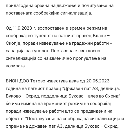
прилагодена брзина на движење и почитување на
поставената сообраќајна сигнализација.
Oд 11.9.2023 г. воспоставен е времен режим на
сообраќај во тунелот на патниот правец Блаце –
Скопје, поради изведување на градежни работи –
санација на тунелот. Поставена е светлосна
сигнализација со наизменично пропуштање на
возилата.
БИОН ДОО Тетово известува дека од 20.05.2023
година на патниот правец “Државен пат А3, делница:
Буково – Охрид, подделница Буково – влез во Охрид”
ќе има измена на времениот режим на сообраќај
поради изведување работи што се предвидени на
објектот “Поставување на сообраќајна сигнализација и
опрема на државен пат А3, делница Буково – Охрид,