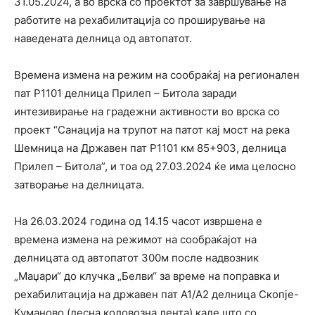
31.05.2024, а во врска со проектот за завршување на
работите на рехабилитација со проширување на
наведената делница од автопатот.
Времена измена на режим на сообраќај на регионален
пат Р1101 делница Прилеп – Битола заради
интезивирање на градежни активности во врска со
проект “Санација на трупот на патот кај мост на река
Шемница на Државен пат Р1101 км 85+903, делница
Прилеп – Битола”, и тоа од 27.03.2024 ќе има целосно
затворање на делницата.
На 26.03.2024 година од 14.15 часот извршена е
времена измена на режимот на сообраќајот на
делницата од автопатот 300м после надвозник
„Маџари“ до клучка „Белви“ за време на поправка и
рехабилитација на државен пат А1/А2 делница Скопје-
Куманово (десна коловозна лента) каде што со