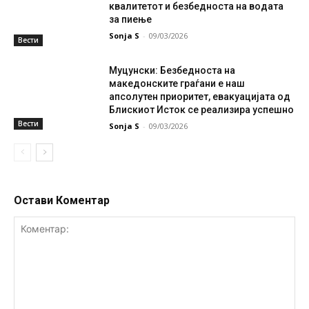
квалитетот и безбедноста на водата
за пиење
Sonja S
-
09/03/2026
Вести
Муцунски: Безбедноста на
македонските граѓани е наш
апсолутен приоритет, евакуацијата од
Блискиот Исток се реализира успешно
Вести
Sonja S
-
09/03/2026
Остави Коментар