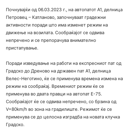
Почнувајќи од 06.03.2023 г., на автопатот А1, делница
Петровец – Катланово, започнуваат градежни
активности поради што има изменет режим на
движење на возилата. Сообраќајот се одвива
непречено и се препорачува внимателно
пристапување.
Поради изведување на работи на експресниот пат од
Градско до Дреново на државен пат А1, делница
Велес-Неготино, ќе се применува времена измена на
режим на сообраќај. Времениот режим ќе се
применува во двата правци на автопат Е-75.
Сообраќајот ќе се одвива непречено, со брзина од
V=80km/h во зона на градилиште. Режимот ќе се
применува се до целосна изградба на новата клучка
Градско.