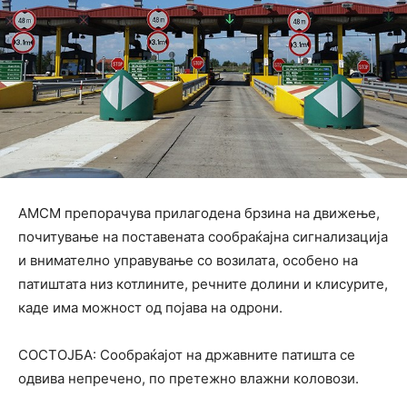
АМСМ препорачува прилагодена брзина на движење,
почитување на поставената сообраќајна сигнализација
и внимателно управување со возилата, особено на
патиштата низ котлините, речните долини и клисурите,
каде има можност од појава на одрони.
СОСТОЈБА: Сообраќајот на државните патишта се
одвива непречено, по претежно влажни коловози.