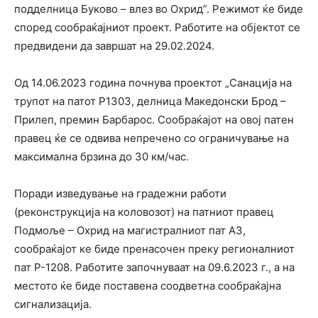
подделница Буково – влез во Охрид”. Режимот ќе биде
според сообраќајниот проект. Работите на објектот се
предвидени да завршат на 29.02.2024.
Од 14.06.2023 година почнува проектот „Санација на
трупот на патот Р1303, делница Македонски Брод –
Прилеп, премин Барбаpос. Сообраќајот на овој патен
правец ќе се одвива непречено со ограничување на
максимална брзина до 30 км/час.
Поради изведување на градежни работи
(реконструкција на коловозот) на патниот правец
Подмоље – Охрид на магистралниот пат А3,
сообраќајот ке биде пренасочен преку регионалниот
пат Р-1208. Работите започнуваат на 09.6.2023 г., а на
местото ќе биде поставена соодветна сообраќајна
сигнализација.