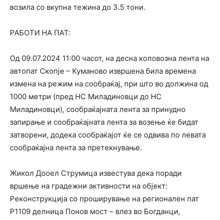
возила со вкупна тежина до 3.5 тони.
РАБОТИ НА ПАТ:
Од 09.07.2024 11:00 часот, на десна коловозна лента на
автопат Скопје – Куманово извршена била времена
измена на режим на сообраќај, при што во должина од
1000 метри (пред НС Миладиновци до НС
Миладиновци), сообраќајната лента за принудно
запирање и сообраќајната лента за возење ќе бидат
затворени, додека сообраќајот ќе се одвива по левата
сообраќајна лента за претекнување.
Жикол Дооел Струмица известува дека поради
вршење на градежни активности на објект:
Реконструкција со проширување на регионален пат
Р1109 делница Понов мост – влез во Богданци,