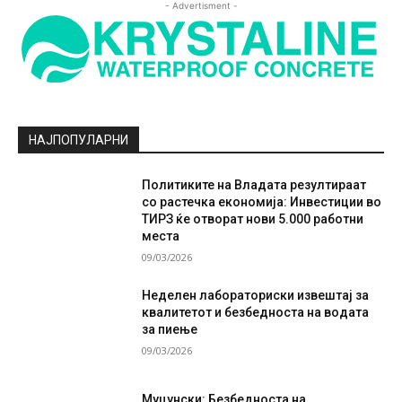
- Advertisment -
НАЈПОПУЛАРНИ
Политиките на Владата резултираат
со растечка економија: Инвестиции во
ТИРЗ ќе отворат нови 5.000 работни
места
09/03/2026
Неделен лабораториски извештај за
квалитетот и безбедноста на водата
за пиење
09/03/2026
Муцунски: Безбедноста на