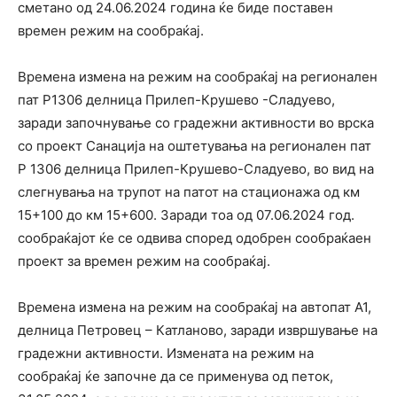
сметано од 24.06.2024 година ќе биде поставен
времен режим на сообраќај.
Времена измена на режим на сообраќај на регионален
пат Р1306 делница Прилеп-Крушево -Сладуево,
заради започнување со градежни активности во врска
со проект Санација на оштетувања на регионален пат
Р 1306 делница Прилеп-Крушево-Сладуево, во вид на
слегнувања на трупот на патот на стационажа од км
15+100 до км 15+600. Заради тоа од 07.06.2024 год.
сообраќајот ќе се одвива според одобрен сообраќаен
проект за времен режим на сообраќај.
Времена измена на режим на сообраќај на автопат А1,
делница Петровец – Катланово, заради извршување на
градежни активности. Измената на режим на
сообраќај ќе започне да се применува од петок,