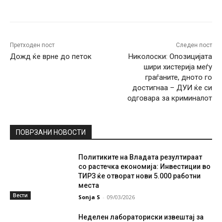
Facebook
Twitter
Pinterest
W
Претходен пост
Следен пост
Дожд ќе врне до петок
Николоски: Опозицијата
шири хистерија меѓу
граѓаните, дното го
достигнаа – ДУИ ќе си
одговара за криминалот
ПОВРЗАНИ НОВОСТИ
Политиките на Владата резултираат
со растечка економија: Инвестиции во
ТИРЗ ќе отворат нови 5.000 работни
места
Вести
Sonja S
-
09/03/2026
Неделен лабораториски извештај за