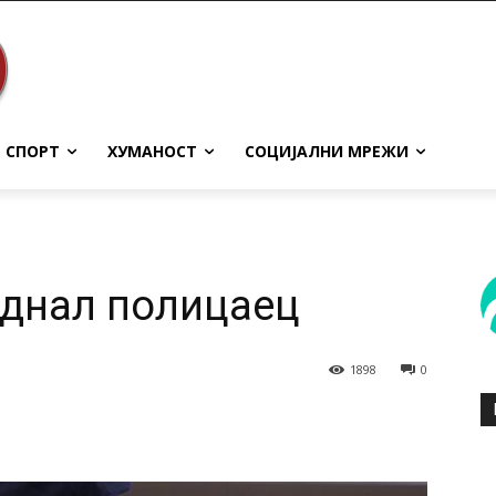
СПОРТ
ХУМАНОСТ
СОЦИЈАЛНИ МРЕЖИ
аднал полицаец
1898
0
terest
WhatsApp