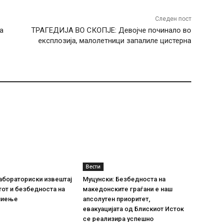
Следен пост
а
ТРАГЕДИЈА ВО СКОПЈЕ: Девојче починало во
експлозија, малолетници запалиле цистерна
Вести
абораториски извештај
Муцунски: Безбедноста на
тот и безбедноста на
македонските граѓани е наш
пиење
апсолутен приоритет,
евакуацијата од Блискиот Исток
се реализира успешно