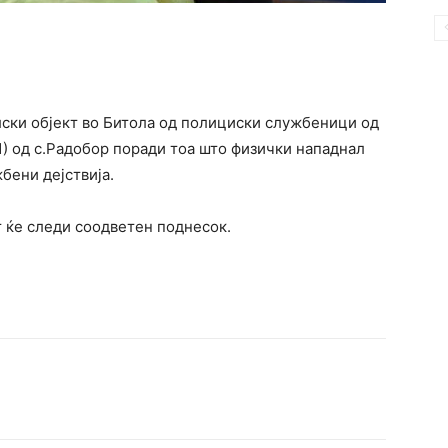
елски објект во Битола од полициски службеници од
) од с.Радобор поради тоа што физички нападнал
бени дејствија.
 ќе следи соодветен поднесок.
terest
WhatsApp