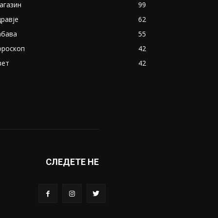
агазин
99
дравје
62
абава
55
ороскоп
42
вет
42
СЛЕДЕТЕ НЕ