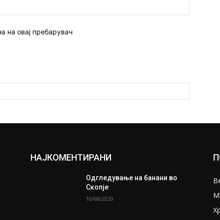
Веб
страна:
на на овај пребарувач
НАЈКОМЕНТИРАНИ
П
Одгледување на банани во
В
Скопје
М
10/08/2020
Х