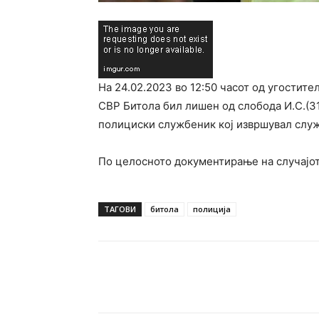
На 24.02.2023 во 12:50 часот од угостит
СВР Битола бил лишен од слобода И.С.(31
полициски службеник кој извршувал служ
По целосното документирање на случајот
ТАГОВИ
битола
полиција
Facebook
Twitter
Pin