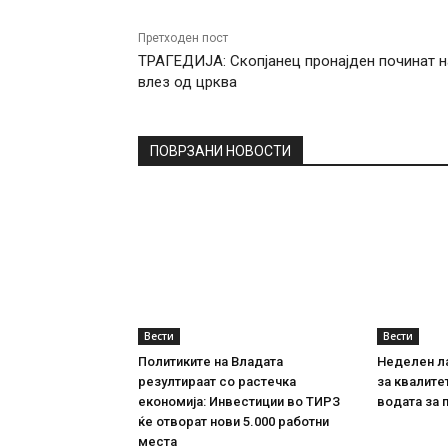
Претходен пост
ТРАГЕДИЈА: Скопјанец пронајден починат н
влез од црква
ПОВРЗАНИ НОВОСТИ
Вести
Вести
Политиките на Владата
Неделен л
резултираат со растечка
за квалите
економија: Инвестиции во ТИРЗ
водата за 
ќе отворат нови 5.000 работни
места