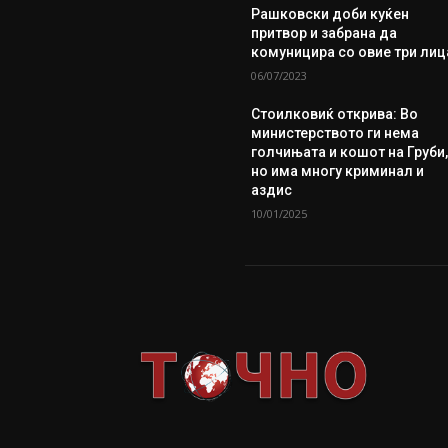
Рашковски доби куќен
притвор и забрана да
комуницира со овие три лиц
06/07/2023
Стоилковиќ открива: Во
министерството ги нема
голчињата и кошот на Груби
но има многу криминал и
аздис
10/01/2025