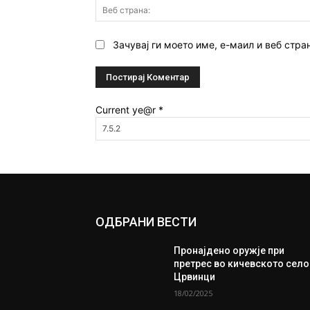
Зачувај ги моето име, е-маил и веб стра
Current ye@r
*
ОДБРАНИ ВЕСТИ
Пронајдено оружје при
претрес во кичевското село
Црвинци
18/02/2025