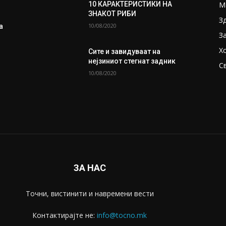
М
10 КАРАКТЕРИСТИКИ НА
ЗНАКОТ РИБИ
З
10/08/2020
а
З
Х
Сите и завидуваат на
нејзиниот стегнат задник
С
10/08/2020
,
ЗА НАС
Точни, вистинити и навремени вести
Контактирајте не:
info@tocno.mk