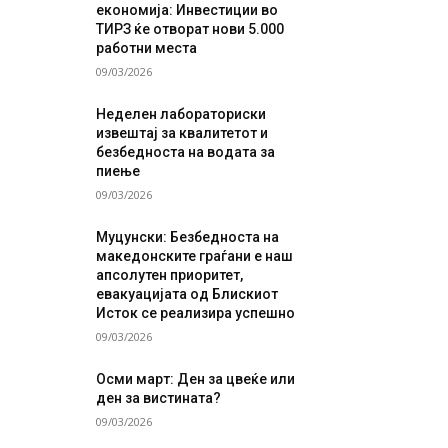
економија: Инвестиции во
ТИРЗ ќе отворат нови 5.000
работни места
09/03/2026
Неделен лабораториски
извештај за квалитетот и
безбедноста на водата за
пиење
09/03/2026
Муцунски: Безбедноста на
македонските граѓани е наш
апсолутен приоритет,
евакуацијата од Блискиот
Исток се реализира успешно
09/03/2026
Осми март: Ден за цвеќе или
ден за вистината?
09/03/2026