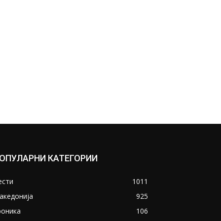
ОПУЛАРНИ КАТЕГОРИИ
ести
1011
акедонија
925
роника
106