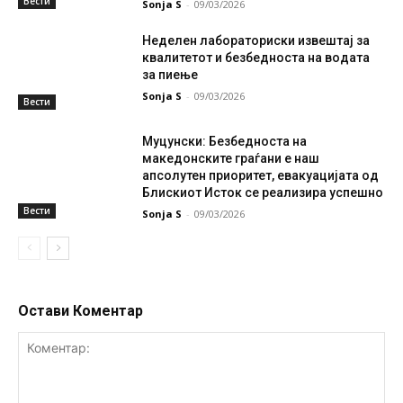
Вести
Sonja S
-
09/03/2026
Неделен лабораториски извештај за
квалитетот и безбедноста на водата
за пиење
Sonja S
-
09/03/2026
Вести
Муцунски: Безбедноста на
македонските граѓани е наш
апсолутен приоритет, евакуацијата од
Блискиот Исток се реализира успешно
Вести
Sonja S
-
09/03/2026
Остави Коментар