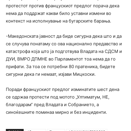
протестот против францускиот предлог порача дека
нема да поддржат какви било уставни измени во
контекст на исполнување на бугарските барања.
-Македонската јавност да биде сигурна дека што и да
се случува понатаму со ова национално предавство и
катастрофа која што ја подготвува Владата на СДСМ и
ДУИ, ВМРО ДПМНЕ во Парламентот тоа нема да го
прифати. За тоа се потребни 80 пратеника, бидете
сигурни дека ги немаат, изјави Мицкоски.
Поради францускиот предлог изминатите шест дена
се одржаа протести под мотото „Ултиматум, НЕ,
благодарам“ пред Владата и Собранието, а
синоќешните поминаа мирно и без инциденти.