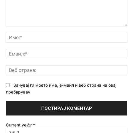
Коментар:
Им
Ем
Ве
ст
Зачувај ги моето име, е-маил и веб страна на овај
пребарувач
Current ye@r
*