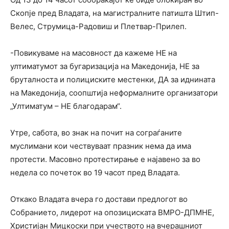
Скопје пред Владата, на магистралните патишта Штип-
Велес, Струмица-Радовиш и Плетвар-Прилеп.
-Повикуваме на масовност да кажеме НЕ на
ултиматумот за бугаризација на Македонија, НЕ за
бруталноста и полициските местенки, ДА за иднината
на Македонија, соопштија неформалните организатори
„Ултиматум – НЕ благодарам“.
Утре, сабота, во знак на почит на сограѓаните
муслимани кои чествуваат празник нема да има
протести. Масовно протестирање е најавено за во
недела со почеток во 19 часот пред Владата.
Откако Владата вчера го достави предлогот во
Собранието, лидерот на опозициската ВМРО-ДПМНЕ,
Христијан Мицкоски при учеството на вчерашниот