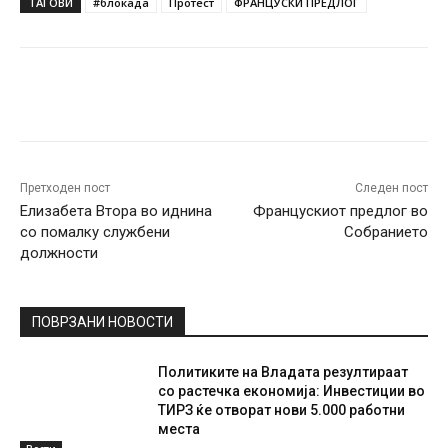
ТАГОВИ
#блокада
Протест
ФРАНЦУСКИ ПРЕДЛОГ
Facebook
Twitter
Pinterest
W
Претходен пост
Следен пост
Елизабета Втора во иднина
Францускиот предлог во
со помалку службени
Собранието
должности
ПОВРЗАНИ НОВОСТИ
Политиките на Владата резултираат
со растечка економија: Инвестиции во
ТИРЗ ќе отворат нови 5.000 работни
места