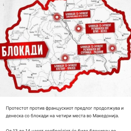
Протестот против францускиот предлог продолжува и
денеска со блокади на четири места во Македонија.
Од 13 до 14 часот сообраќајот ќе биде блокиран во