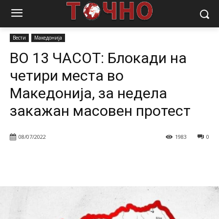
Почетна
Вести
ВО 13 ЧАСОТ: Блокади на четири места во
Македонија, за недела закажан...
Вести
Македонија
ВО 13 ЧАСОТ: Блокади на
четири места во
Македонија, за недела
закажан масовен протест
08/07/2022
1983
0
Facebook
Twitter
Pinterest
W