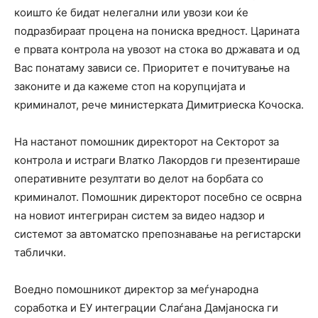
коишто ќе бидат нелегални или увози кои ќе
подразбираат процена на пониска вредност. Царината
е првата контрола на увозот на стока во државата и од
Вас понатаму зависи се. Приоритет е почитување на
законите и да кажеме стоп на корупцијата и
криминалот, рече министерката Димитриеска Кочоска.
На настанот помошник директорот на Секторот за
контрола и истраги Влатко Лакордов ги презентираше
оперативните резултати во делот на борбата со
криминалот. Помошник директорот посебно се осврна
на новиот интегриран систем за видео надзор и
системот за автоматско препознавање на регистарски
таблички.
Воедно помошникот директор за меѓународна
соработка и ЕУ интеграции Слаѓана Дамјаноска ги