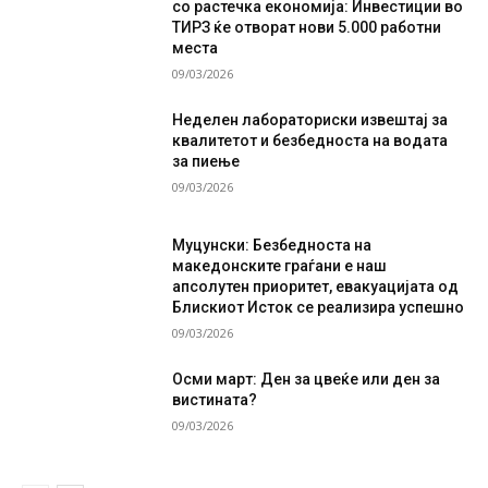
со растечка економија: Инвестиции во
ТИРЗ ќе отворат нови 5.000 работни
места
09/03/2026
Неделен лабораториски извештај за
квалитетот и безбедноста на водата
за пиење
09/03/2026
Муцунски: Безбедноста на
македонските граѓани е наш
апсолутен приоритет, евакуацијата од
Блискиот Исток се реализира успешно
09/03/2026
Осми март: Ден за цвеќе или ден за
вистината?
09/03/2026