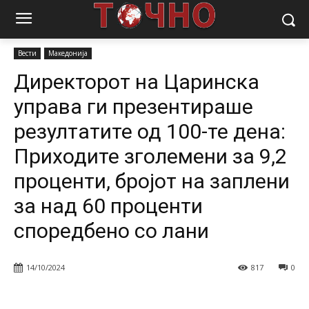
Почетна
Вести
Директорот на Царинска управа ги
презентираше резултатите од 100-те дена: Приходите зголемени...
Вести
Македонија
Директорот на Царинска
управа ги презентираше
резултатите од 100-те дена:
Приходите зголемени за 9,2
проценти, бројот на заплени
за над 60 проценти
споредбено со лани
14/10/2024
817
0
Facebook
Twitter
Pinterest
W