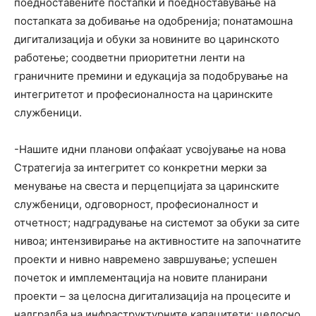
поедноставените постапки и поедноставување на
постапката за добивање на одобренија; понатамошна
дигитализација и обуки за новините во царинското
работење; соодветни приоритетни ленти на
граничните премини и eдукација за подобрување на
интегритетот и професионалноста на царинските
службеници.
-Нашите идни планови опфаќаат усвојување на нова
Стратегија за интегритет со конкретни мерки за
менување на свеста и перцепцијата за царинските
службеници, одговорност, професионалност и
отчетност; надградување на системот за обуки за сите
нивоа; интензивирање на активностите на започнатите
проекти и нивно навремено завршување; успешен
почеток и имплементација на новите планирани
проекти – за целосна дигитализација на процесите и
надградба на инфраструктурните капацитети; целосно