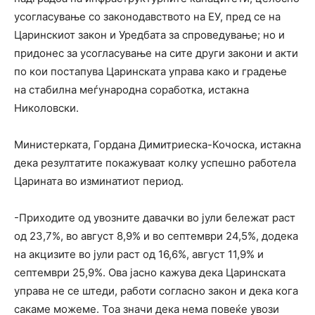
усогласување со законодавството на ЕУ, пред се на
Царинскиот закон и Уредбата за спроведување; но и
придонес за усогласување на сите други закони и акти
по кои постапува Царинската управа како и градење
на стабилна меѓународна соработка, истакна
Николовски.
Министерката, Гордана Димитриеска-Кочоска, истакна
дека резултатите покажуваат колку успешно работела
Царината во изминатиот период.
-Приходите од увозните давачки во јули бележат раст
од 23,7%, во август 8,9% и во септември 24,5%, додека
на акцизите во јули раст од 16,6%, август 11,9% и
септември 25,9%. Ова јасно кажува дека Царинската
управа не се штеди, работи согласно закон и дека кога
сакаме можеме. Тоа значи дека нема повеќе увози