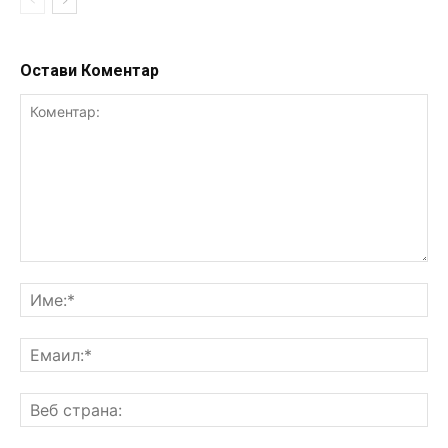
Остави Коментар
Коментар:
Им
Ем
Ве
ст