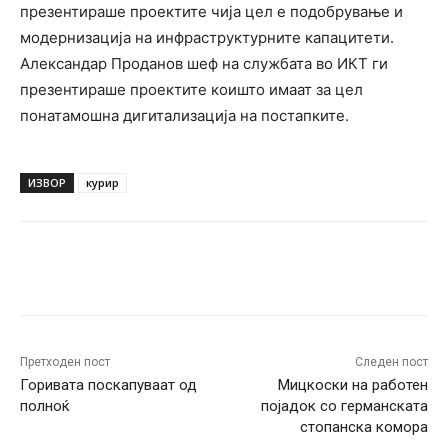
презентираше проектите чија цел е подобрување и
модернизација на инфраструктурните капацитети.
Александар Проданов шеф на службата во ИКТ ги
презентираше проектите коишто имаат за цел
понатамошна дигитализација на постапките.
ИЗВОР
курир
Facebook
Twitter
Pinterest
W
Претходен пост
Следен пост
Горивата поскапуваат од
Мицкоски на работен
полноќ
појадок со германската
стопанска комора