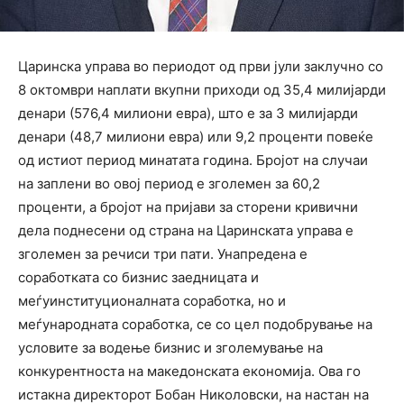
Царинска управа во периодот од први јули заклучно со
8 октомври наплати вкупни приходи од 35,4 милијарди
денари (576,4 милиони евра), што е за 3 милијарди
денари (48,7 милиони евра) или 9,2 проценти повеќе
од истиот период минатата година. Бројот на случаи
на заплени во овој период е зголемен за 60,2
проценти, а бројот на пријави за сторени кривични
дела поднесени од страна на Царинската управа е
зголемен за речиси три пати. Унапредена е
соработката со бизнис заедницата и
меѓуинституционалната соработка, но и
меѓународната соработка, се со цел подобрување на
условите за водење бизнис и зголемување на
конкурентноста на македонската економија. Ова го
истакна директорот Бобан Николовски, на настан на