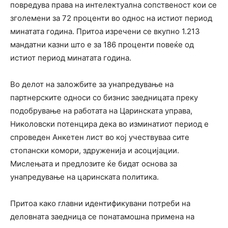
повредува права на интелектуална сопственост кои се
зголемени за 72 проценти во однос на истиот период
минатата година. Притоа изречени се вкупно 1.213
мандатни казни што е за 186 проценти повеќе од
истиот период минатата година.
Во делот на заложбите за унапредување на
партнерските односи со бизнис заедницата преку
подобрување на работата на Царинската управа,
Николовски потенцира дека во изминатиот период е
спроведен Анкетен лист во кој учествуваа сите
стопански комори, здруженија и асоцијации.
Мислењата и предлозите ќе бидат основа за
унапредување на царинската политика.
Притоа како главни идентификувани потреби на
деловната заедница се понатамошна примена на