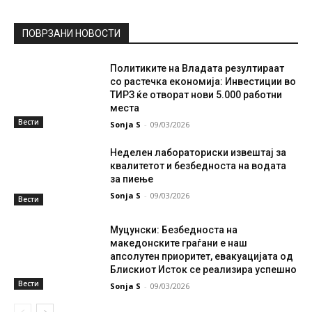
ПОВРЗАНИ НОВОСТИ
Политиките на Владата резултираат
со растечка економија: Инвестиции во
ТИРЗ ќе отворат нови 5.000 работни
места
Вести
Sonja S
-
09/03/2026
Неделен лабораториски извештај за
квалитетот и безбедноста на водата
за пиење
Sonja S
-
09/03/2026
Вести
Муцунски: Безбедноста на
македонските граѓани е наш
апсолутен приоритет, евакуацијата од
Блискиот Исток се реализира успешно
Вести
Sonja S
-
09/03/2026