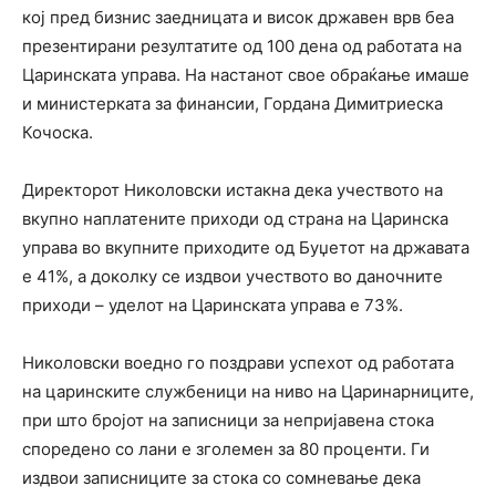
кој пред бизнис заедницата и висок државен врв беа
презентирани резултатите од 100 дена од работата на
Царинската управа. На настанот свое обраќање имаше
и министерката за финансии, Гордана Димитриеска
Кочоска.
Директорот Николовски истакна дека учеството на
вкупно наплатените приходи од страна на Царинска
управа во вкупните приходите од Буџетот на државата
е 41%, а доколку се издвои учеството во даночните
приходи – уделот на Царинската управа е 73%.
Николовски воедно го поздрави успехот од работата
на царинските службеници на ниво на Царинарниците,
при што бројот на записници за непријавена стока
споредено со лани е зголемен за 80 проценти. Ги
издвои записниците за стока со сомневање дека