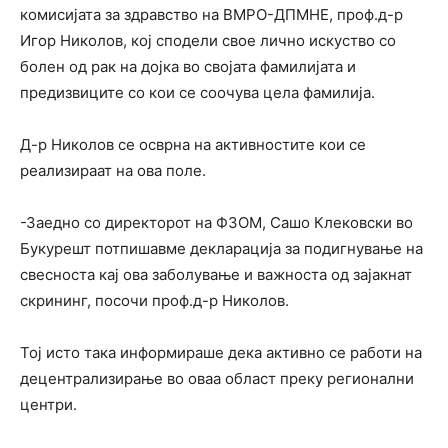
комисијата за здравство на ВМРО-ДПМНЕ, проф.д-р
Игор Николов, кој сподели свое лично искуство со
болен од рак на дојка во својата фамилијата и
предизвиците со кои се соочува цела фамилија.
Д-р Николов се осврна на активностите кои се
реализираат на ова поле.
-Заедно со директорот на ФЗОМ, Сашо Клековски во
Букурешт потпишавме декларација за подигнување на
свесноста кај ова заболување и важноста од зајакнат
скрининг, посочи проф.д-р Николов.
Тој исто така информираше дека активно се работи на
децентрализирање во оваа област преку регионални
центри.