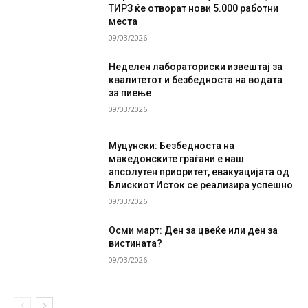
ТИРЗ ќе отворат нови 5.000 работни
места
09/03/2026
Неделен лабораториски извештај за
квалитетот и безбедноста на водата
за пиење
09/03/2026
Муцунски: Безбедноста на
македонските граѓани е наш
апсолутен приоритет, евакуацијата од
Блискиот Исток се реализира успешно
09/03/2026
Осми март: Ден за цвеќе или ден за
вистината?
09/03/2026