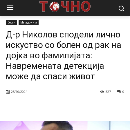
Почетна
Вести
Д-р Николов сподели лично искуство со болен
од рак на дојка во...
Вести
Македонија
Д-р Николов сподели лично
искуство со болен од рак на
дојка во фамилијата:
Навремената детекција
може да спаси живот
25/10/2024
827
0
Facebook
Twitter
Pinterest
W