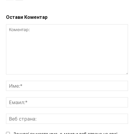
Остави Коментар
Коментар:
Им
Ем
Ве
ст
Зачувај ги моето име, е-маил и веб страна на овај