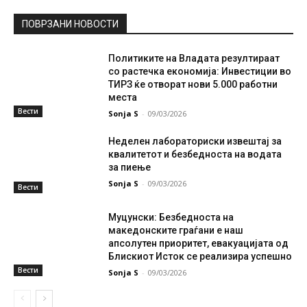
ПОВРЗАНИ НОВОСТИ
Политиките на Владата резултираат
со растечка економија: Инвестиции во
ТИРЗ ќе отворат нови 5.000 работни
места
Вести
Sonja S
-
09/03/2026
Неделен лабораториски извештај за
квалитетот и безбедноста на водата
за пиење
Sonja S
-
09/03/2026
Вести
Муцунски: Безбедноста на
македонските граѓани е наш
апсолутен приоритет, евакуацијата од
Блискиот Исток се реализира успешно
Вести
Sonja S
-
09/03/2026