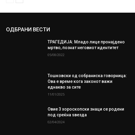
ОДБРАНИ ВЕСТИ
ТРАГЕДИЈА: Младо лице пронајдено
мртво, познат неговиот идентитет
05/08/2022
Тошковски од собраниска говорница:
Ова е време кога законот важи
еднакво за сите
11/01/2025
Овие 3 хороскопски знаци се родени
под среќна ѕвезда
02/04/2024