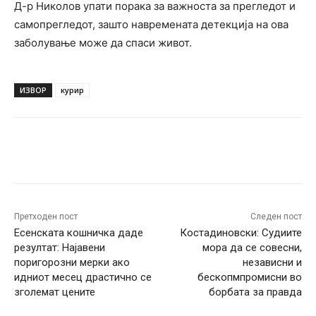
Д-р Николов упати порака за важноста за прегледот и
самопрегледот, зашто навремената детекција на ова
заболување може да спаси живот.
ИЗВОР
курир
Facebook
Twitter
Pinterest
W
Претходен пост
Следен пост
Есенската кошничка даде
Костадиновски: Судиите
резултат: Најавени
мора да се совесни,
поригорозни мерки ако
независни и
идниот месец драстично се
бескопмпромисни во
зголемат цените
борбата за правда