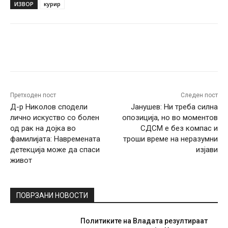
ИЗВОР
курир
Facebook
Twitter
Pinterest
W
Претходен пост
Следен пост
Д-р Николов сподели
Јанушев: Ни треба силна
лично искуство со болен
опозиција, но во моментов
од рак на дојка во
СДСМ е без компас и
фамилијата: Навремената
троши време на неразумни
детекција може да спаси
изјави
живот
ПОВРЗАНИ НОВОСТИ
Политиките на Владата резултираат