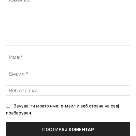
Коментар:
Им
Ем
Ве
ст
Зачувај ги моето име, е-маил и веб страна на овај
пребарувач