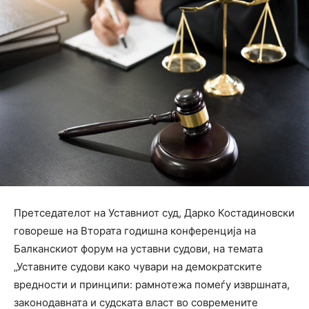
Претседателот на Уставниот суд, Дарко Костадиновски
говореше на Втората годишна конференција на
Балканскиот форум на уставни судови, на темата
„Уставните судови како чувари на демократските
вредности и принципи: рамнотежа помеѓу извршната,
законодавната и судската власт во современите