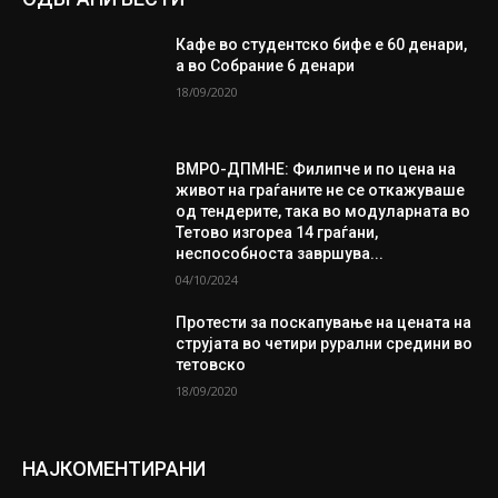
Кафе во студентско бифе е 60 денари,
а во Собрание 6 денари
18/09/2020
ВМРО-ДПМНЕ: Филипче и по цена на
живот на граѓаните не се откажуваше
од тендерите, така во модуларната во
Тетово изгореа 14 граѓани,
неспособноста завршува...
04/10/2024
Протести за поскапување на цената на
струјата во четири рурални средини во
тетовско
18/09/2020
НАЈКОМЕНТИРАНИ