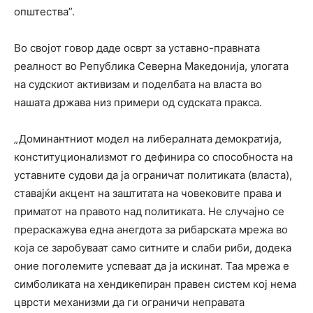
општества”.
Во својот говор даде осврт за уставно-правната
реалност во Република Северна Македонија, улогата
на судскиот активизам и поделбата на власта во
нашата држава низ примери од судската пракса.
„Доминантниот модел на либералната демократија,
конституционализмот го дефинира со способноста на
уставните судови да ја ограничат политиката (власта),
ставајќи акцент на заштитата на човековите права и
приматот на правото над политиката. Не случајно се
прераскажува една анегдота за рибарската мрежа во
која се заробуваат само ситните и слаби риби, додека
оние поголемите успеваат да ја искинат. Таа мрежа е
симболиката на хендикепиран правен систем кој нема
цврсти механизми да ги ограничи неправата