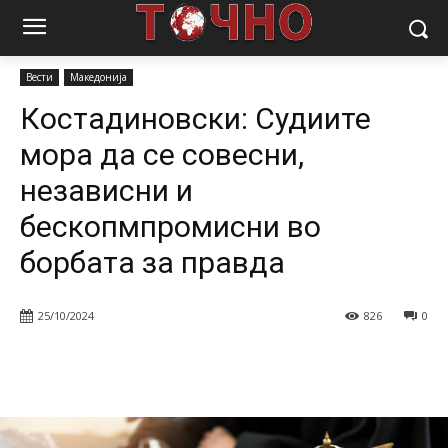
Почетна
Вести
Костадиновски: Судиите мора да се совесни,
независни и бескопмпромисни во борбата за...
Вести
Македонија
Костадиновски: Судиите
мора да се совесни,
независни и
бескопмпромисни во
борбата за правда
25/10/2024
826
0
Facebook
Twitter
Pinterest
W