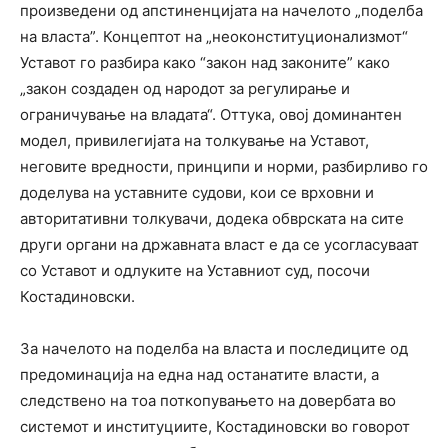
произведени од апстиненцијата на начелото „поделба
на власта”. Концептот на „неоконституционализмот“
Уставот го разбира како “закон над законите” како
„закон создаден од народот за регулирање и
ограничување на владата“. Оттука, овој доминантен
модел, привилегијата на толкување на Уставот,
неговите вредности, принципи и норми, разбирливо го
доделува на уставните судови, кои се врховни и
авторитативни толкувачи, додека обврската на сите
други органи на државната власт е да се усогласуваат
со Уставот и одлуките на Уставниот суд, посочи
Костадиновски.
За начелото на поделба на власта и последиците од
предоминација на една над останатите власти, а
следствено на тоа поткопувањето на довербата во
системот и институциите, Костадиновски во говорот