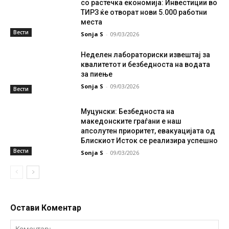
со растечка економија: Инвестиции во
ТИРЗ ќе отворат нови 5.000 работни
места
Вести
Sonja S
-
09/03/2026
Неделен лабораториски извештај за
квалитетот и безбедноста на водата
за пиење
Sonja S
-
09/03/2026
Вести
Муцунски: Безбедноста на
македонските граѓани е наш
апсолутен приоритет, евакуацијата од
Блискиот Исток се реализира успешно
Вести
Sonja S
-
09/03/2026
Остави Коментар