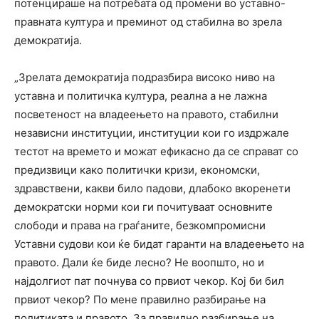
потенцираше на потребата од промени во уставно-
правната култура и преминот од стабилна во зрела
демократија.
„Зрелата демократија подразбира високо ниво на
уставна и политичка култура, реална а не лажна
посветеност на владеењето на правото, стабилни
независни институции, институции кои го издржале
тестот на времето и можат ефикасно да се справат со
предизвици како политички кризи, економски,
здравствени, какви било падови, длабоко вкоренети
демократски норми кои ги почитуваат основните
слободи и права на граѓаните, безкомпромисни
Уставни судови кои ќе бидат гаранти на владеењето на
правото. Дали ќе биде лесно? Не воопшто, но и
најдолгиот пат почнува со првиот чекор. Кој би бил
првиот чекор? По мене правилно разбирање на
политиката и правото. За правилно разбирање на