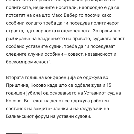
политиката, нејзините носители, неопходно е да се
потсетат на она што Макс Вебер го посочи како
особини коишто треба да ги поседува политичарот –
страста, одговорноста и одмереноста. За правилно
разбирање на владеењето на правото, судската власт
особено уставните судии, треба да ги поседуваат
следните клучни особини – совест, независност и
бескомпромисност”.
Втората годишна конференција се одржува во
Приштина, Косово каде што се одбележува и 15
годишен јубилеј од основањето на Уставниот суд на
Косово. Во текот на денот се одржува работен
состанок на земјите-членки и набљудувачи на
Балканскиот форум на уставни судови.