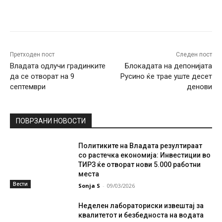
Facebook
Twitter
Pinterest
W
Претходен пост
Следен пост
Владата одлучи градинките
Блокадата на депонијата
да се отворат на 9
Русино ќе трае уште десет
септември
денови
ПОВРЗАНИ НОВОСТИ
Политиките на Владата резултираат
со растечка економија: Инвестиции во
ТИРЗ ќе отворат нови 5.000 работни
места
Вести
Sonja S
-
09/03/2026
Неделен лабораториски извештај за
квалитетот и безбедноста на водата