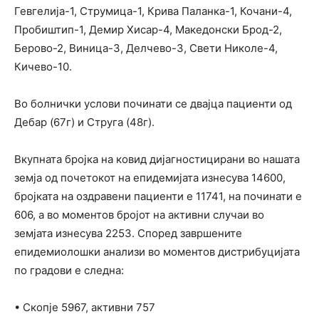
Гевгелија-1, Струмица-1, Крива Паланка-1, Кочани-4,
Пробиштип-1, Демир Хисар-4, Македонски Брод-2,
Берово-2, Виница-3, Делчево-3, Свети Николе-4,
Кичево-10.
Во болнички услови починати се двајца пациенти од
Дебар (67г) и Струга (48г).
Вкупната бројка на ковид дијагностицирани во нашата
земја од почетокот на епидемијата изнесува 14600,
бројката на оздравени пациенти е 11741, на починати е
606, а во моментов бројот на активни случаи во
земјата изнесува 2253. Според завршените
епидемиолошки анализи во моментов дистрибуцијата
по градови е следна:
• Скопје 5967, активни 757