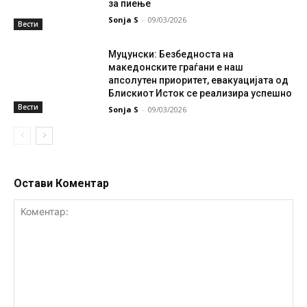
за пиење
Sonja S
-
09/03/2026
Вести
Муцунски: Безбедноста на
македонските граѓани е наш
апсолутен приоритет, евакуацијата од
Блискиот Исток се реализира успешно
Вести
Sonja S
-
09/03/2026
Остави Коментар