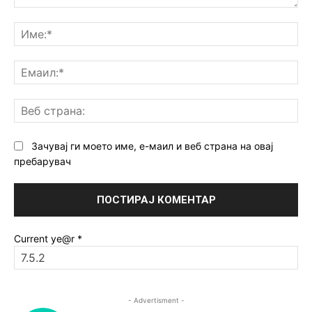
Коментар:
Им
Ем
Ве
ст
Зачувај ги моето име, е-маил и веб страна на овај
пребарувач
Current ye@r
*
- Advertisment -