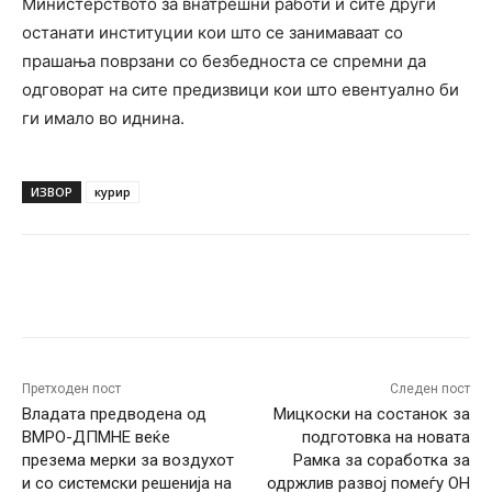
Министерството за внатрешни работи и сите други
останати институции кои што се занимаваат со
прашања поврзани со безбедноста се спремни да
одговорат на сите предизвици кои што евентуално би
ги имало во иднина.
ИЗВОР
курир
Facebook
Twitter
Pinterest
W
Претходен пост
Следен пост
Владата предводена од
Мицкоски на состанок за
ВМРО-ДПМНЕ веќе
подготовка на новата
презема мерки за воздухот
Рамка за соработка за
и со системски решенија на
одржлив развој помеѓу ОН