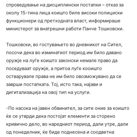
спроведување на дисциплински постапки – отказ за
околу 15-тина лица коишто биле високи полициски
функционери од претходната власт, информираше
министерот за внатрешни работи Панче Тошковски.
Тошковски, во гостувањето во дневникот на Сител,
посочи дека во изминатиот период им било давано
оружје на луѓе коишто законски немале право да
поседуваат оружје, а притоа луѓе кооишто
остварувале права не им било овозможувано да се
заврши постапката. Тој, исто така, најави и
дигитализација на овој тип на услуги.
-По насока на јавен обвинител, за сите оние за коишто
ќе се утврди дека постојат елементи за сторено
кривично дело, во наредниот период, дали утре, дали
од понеделник, ќе биде поднесена и соодветна