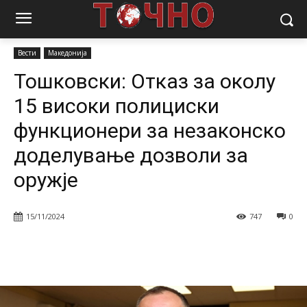
Почетна
Вести
Тошковски: Oтказ за околу 15 високи полициски
функционери за незаконско доделување дозволи...
Вести
Македонија
Тошковски: Oтказ за околу
15 високи полициски
функционери за незаконско
доделување дозволи за
оружје
15/11/2024
747
0
Facebook
Twitter
Pinterest
W