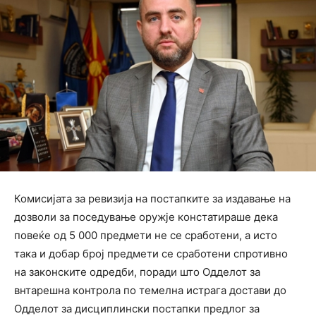
Комисијата за ревизија на постапките за издавање на
дозволи за поседување оружје констатираше дека
повеќе од 5 000 предмети не се сработени, а исто
така и добар број предмети се сработени спротивно
на законските одредби, поради што Одделот за
внтарешна контрола по темелна истрага достави до
Одделот за дисциплински постапки предлог за