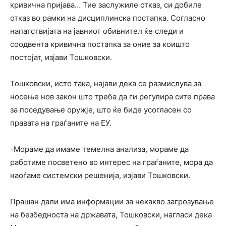
кривична пријава… Тие заслужиле отказ, си добиле
отказ во рамки на дисциплинска постапка. Согласно
напатствијата на јавниот обивнител ќе следи и
соодвента кривична постапка за оние за коишто
постојат, изјави Тошковски.
Тошковски, исто така, најави дека се размислува за
носење нов закон што треба да ги регулира сите права
за поседување оружје, што ќе биде усогласен со
правата на граѓаните на ЕУ.
-Мораме да имаме темелна анализа, мораме да
работиме посветено во интерес на граѓаните, мора да
наоѓаме системски решенија, изјави Тошковски.
Прашан дали има информации за некакво загрозување
на безбедноста на државата, Тошковски, нагласи дека