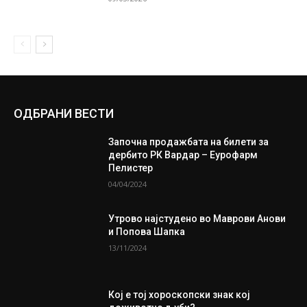
ОДБРАНИ ВЕСТИ
Започна продажбата на билети за
дербито РК Вардар – Еурофарм
Пелистер
04/04/2024
Утрово најстудено во Маврови Анови
и Попова Шапка
13/11/2024
Кој е тој хороскопски знак кој