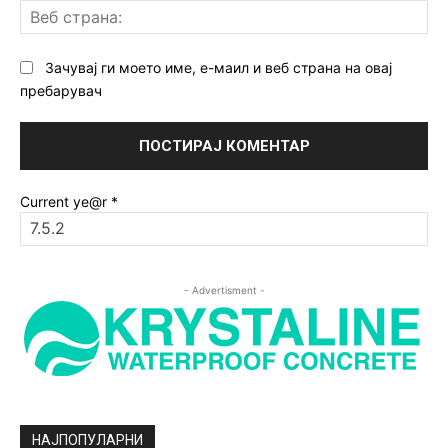
Ве
ст
Зачувај ги моето име, е-маил и веб страна на овај
пребарувач
Current ye@r
*
- Advertisment -
НАЈПОПУЛАРНИ