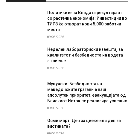
Политиките на Владата резултираат
со растечка економија: Инвестиции во
ТИРЗ ќе отворат нови 5.000 работни
места
09/03/2026
Неделен лабораториски извештај за
квалитетот и безбедноста на водата
за пиење
09/03/2026
Муцунски: Безбедноста на
македонските граѓани е наш
апсолутен приоритет, евакуацијата од
Блискиот Исток се реализира успешно
09/03/2026
Осми март: Ден за цвеќе или ден за
вистината?
09/03/2026