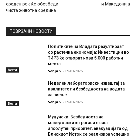
среден рок ќе обезбеди
и Македонија
чиста животна средина
ПОВРЗАНИ НОВОСТИ
Политиките на Владата резултираат
со растечка економија: Инвестиции во
ТИРЗ ќе отворат нови 5.000 работни
места
Вести
Sonja S
-
09/03/2026
Неделен лабораториски извештај за
квалитетот и безбедноста на водата
за пиење
Sonja S
-
09/03/2026
Вести
Муцунски: Безбедноста на
македонските граѓани е наш
апсолутен приоритет, евакуацијата од
Блискиот Исток се реализира успешно