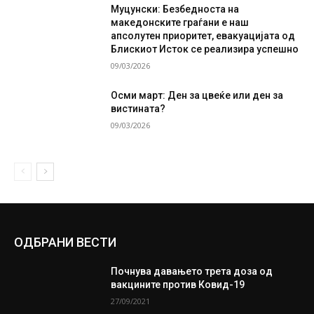
Муцунски: Безбедноста на
македонските граѓани е наш
апсолутен приоритет, евакуацијата од
Блискиот Исток се реализира успешно
09/03/2026
Осми март: Ден за цвеќе или ден за
вистината?
09/03/2026
ОДБРАНИ ВЕСТИ
Почнува давањето трета доза од
вакцините против Ковид-19
27/09/2021