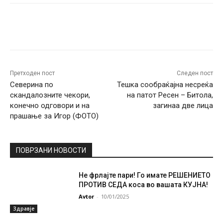
Facebook
Twitter
Pinterest
W
Претходен пост
Следен пост
Северина по
Тешка сообраќајна несреќа
скандалозните чекори,
на патот Ресен – Битола,
конечно одговори и на
загинаа две лица
прашање за Игор (ФОТО)
ПОВРЗАНИ НОВОСТИ
Не фрлајте пари! Го имате РЕШЕНИЕТО
ПРОТИВ СЕДА коса во вашата КУЈНА!
Avtor
-
10/01/2025
Здравје