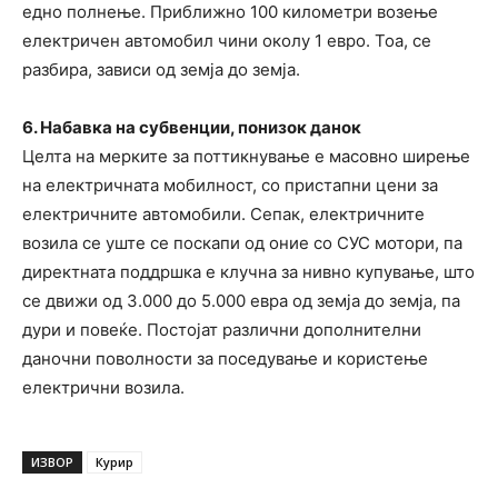
едно полнење. Приближно 100 километри возење
електричен автомобил чини околу 1 евро. Тоа, се
разбира, зависи од земја до земја.
6. Набавка на субвенции, понизок данок
Целта на мерките за поттикнување е масовно ширење
на електричната мобилност, со пристапни цени за
електричните автомобили. Сепак, електричните
возила се уште се поскапи од оние со СУС мотори, па
директната поддршка е клучна за нивно купување, што
се движи од 3.000 до 5.000 евра од земја до земја, па
дури и повеќе. Постојат различни дополнителни
даночни поволности за поседување и користење
електрични возила.
ИЗВОР
Курир