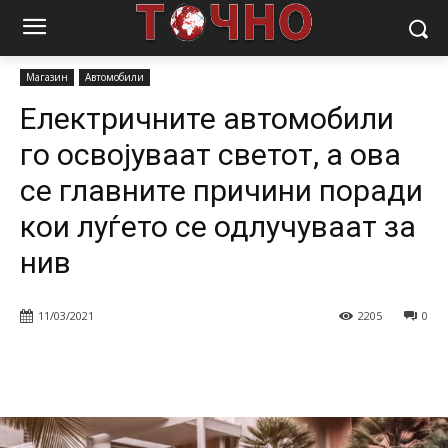
Почетна
Магазин
Автомобили
Електричните автомобили го
освојуваат светот, а ова се главните причини поради кои...
Магазин
Автомобили
Електричните автомобили
го освојуваат светот, а ова
се главните причини поради
кои луѓето се одлучуваат за
нив
11/03/2021
2205
0
Facebook
Twitter
Pinterest
W