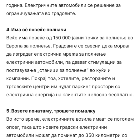
година. Електричните автомобили се решение за
ограничувањата во градовите.
4. Има сè повеќе полначи
Веќе има повеќе од 150 000 јавни точки за полнење во
Европа за полнење. Градовите се свесни дека мораат
да изградат електрична мрежа за полнење
електрични автомобили, па даваат стимулации за
поставување „станици за полнење“ во куќи и
компании. Покрај тоа, хотелите, рестораните и
трговските центри им нудат паркинг простори со
електрична енергија на клиентите целосно бесплатно.
5. Возете понатаму, трошете помалку
Во исто време, електричните возила имаат се поголем
опсег, така што новите градски електрични
автомобили можат да поминат до 350 километри со