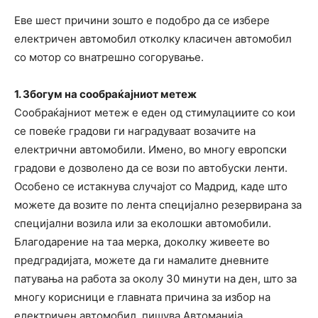
Еве шест причини зошто е подобро да се избере
електричен автомобил отколку класичен автомобил
со мотор со внатрешно согорување.
1. Збогум на сообраќајниот метеж
Сообраќајниот метеж е еден од стимулациите со кои
се повеќе градови ги наградуваат возачите на
електрични автомобили. Имено, во многу европски
градови е дозволено да се вози по автобуски ленти.
Особено се истакнува случајот со Мадрид, каде што
можете да возите по лента специјално резервирана за
специјални возила или за еколошки автомобили.
Благодарение на таа мерка, доколку живеете во
предградијата, можете да ги намалите дневните
патувања на работа за околу 30 минути на ден, што за
многу корисници е главната причина за избор на
електричен автомобил, пишува Автоманија.