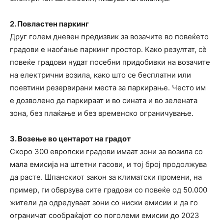
2. Повластен паркинг
Друг голем дневен предизвик за возачите во повеќето
градови е наоѓање паркинг простор. Како резултат, сè
повеќе градови нудат посебни придобивки на возачите
на електрични возила, како што се бесплатни или
поевтини резервирани места за паркирање. Често им
е дозволено да паркираат и во сината и во зелената
зона, без плаќање и без временско ограничување.
3. Возење во центарот на градот
Скоро 300 европски градови имаат зони за возила со
мала емисија на штетни гасови, и тој број продолжува
да расте. Шпанскиот закон за климатски промени, на
пример, ги обврзува сите градови со повеќе од 50.000
жители да одредуваат зони со ниски емисии и да го
ограничат сообраќајот со поголеми емисии до 2023