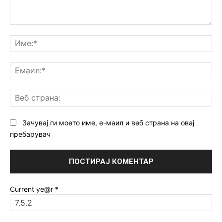
Коментар:
Им
Ем
Ве
ст
Зачувај ги моето име, е-маил и веб страна на овај
пребарувач
Current ye@r
*