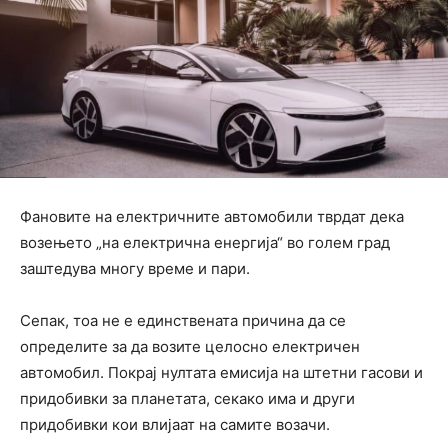
Фановите на електричните автомобили тврдат дека
возењето „на електрична енергија“ во голем град
заштедува многу време и пари.
Сепак, тоа не е единствената причина да се
определите за да возите целосно електричен
автомобил. Покрај нултата емисија на штетни гасови и
придобивки за планетата, секако има и други
придобивки кои влијаат на самите возачи.