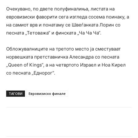
Очекувано, по двете полуфиналиња, листата на
евровизиски фаворити сега изгледа сосема поинаку, а
на самиот врв и понатаму се Швеѓанката Лорин со
песната „Тетоважа“ и финската „Ча Ча Ча“.
Обложувалниците на третото место ја сместуваат
норвешката претставничка Алесандра со песната
„Queen of Kings“, а на четвртото Израел и Ноа Кирел
со песната „Еднорог“.
ТАГОВИ
Евровизиско финале
Facebook
Twitter
Pinterest
W