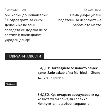
Претходен пост
Следен пост
Мицкоски до Ковачевски:
Нема унифицирани
Ќе одговарате за секој
податоци за несреќите на
денар и ќе ве гони
работното место
правдата се додека не го
вратите и последниот
украден денар!
ПОВРЗАНИ НОВОСТИ
ВИДЕО: Погледнете го новото ремек
дело ,,Unbreakable” на Marbled In Stone
Sonja S
-
21/08/2024
Забава
ВИДЕО: Критичарите воодушевени од
новиот филм со Рајан Гослинг –
Исклучително добро направена