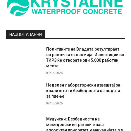
НАЈПОПУЛАРНИ
Политиките на Владата резултираат
со растечка економија: Инвестиции во
ТИРЗ ќе отворат нови 5.000 работни
места
09/03/2026
Неделен лабораториски извештај за
квалитетот и безбедноста на водата
за пиење
09/03/2026
Муцунски: Безбедноста на
македонските граѓани е наш
апсолутен приоритет, евакуацијата од