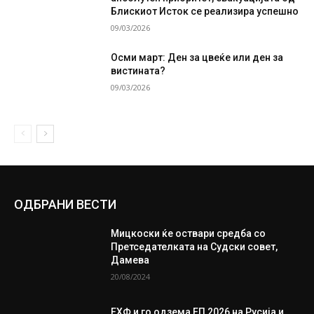
Блискиот Исток се реализира успешно
09/03/2026
Осми март: Ден за цвеќе или ден за
вистината?
09/03/2026
ОДБРАНИ ВЕСТИ
Мицкоски ќе оствари средба со
Претседателката на Судски совет,
Дамева
20/08/2024
ЕХФ и го одзема ЕП 2026 на Русија и