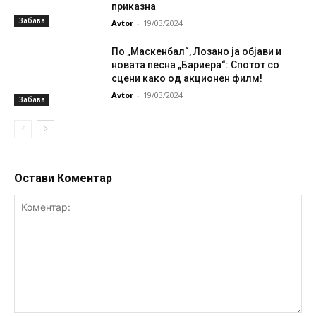
приказна
Забава
Avtor
-
19/03/2024
По „Маскенбал“, Лозано ја објави и
новата песна „Бариера“: Спотот со
сцени како од акционен филм!
Avtor
-
19/03/2024
Забава
Остави Коментар