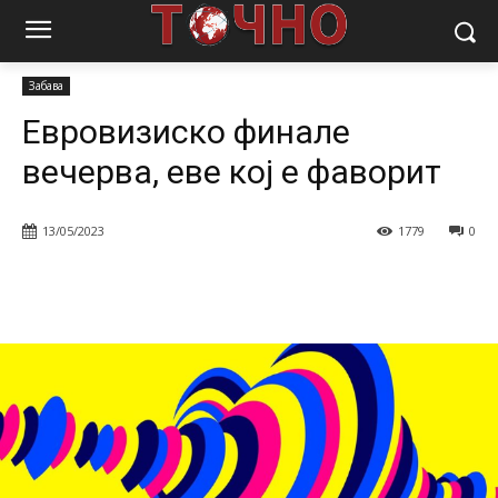
Почетна
Магазин
Забава
Евровизиско финале вечерва, еве кој
е фаворит
Забава
Евровизиско финале
вечерва, еве кој е фаворит
13/05/2023
1779
0
Facebook
Twitter
Pinterest
W