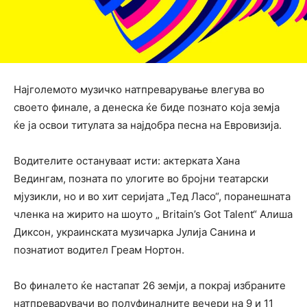
Најголемото музичко натпреварување влегува во
своето финале, а денеска ќе биде познато која земја
ќе ја освои титулата за најдобра песна на Евровизија.
Водителите остануваат исти: актерката Хана
Ведингам, позната по улогите во бројни театарски
мјузикли, но и во хит серијата „Тед Ласо“, поранешната
членка на жирито на шоуто „ Britain’s Got Talent“ Алиша
Диксон, украинската музичарка Јулија Санина и
познатиот водител Греам Нортон.
Во финалето ќе настапат 26 земји, а покрај избраните
натпреварувачи во полуфиналните вечери на 9 и 11