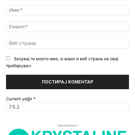
Коментар:
Им
Ем
Ве
ст
Зачувај ги моето име, е-маил и веб страна на овај
пребарувач
Current ye@r
*
- Advertisment -