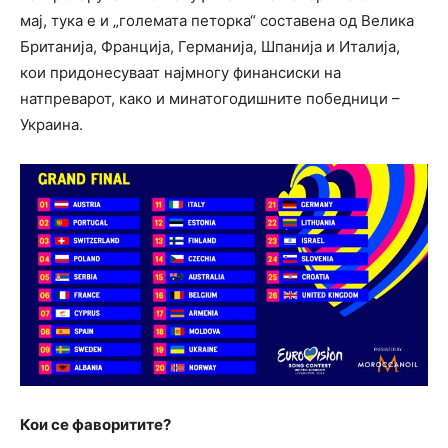
мај, тука е и „големата петорка“ составена од Велика
Британија, Франција, Германија, Шпанија и Италија,
кои придонесуваат најмногу финансиски на
натпреварот, како и минатогодишните победници –
Украина.
Кои се фаворитите?