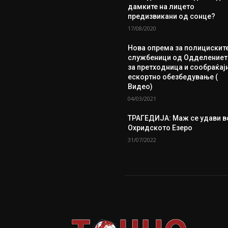
дамките на лицето
предизвикани од сонце?
17/08/2020
Нова опрема за полицискит
службеници од Одделениет
за претходница и сообраќај
ескортно обезбедување (
Видео)
04/03/2021
ТРАГЕДИЈА: Маж се удави в
Охридското Езеро
31/07/2022