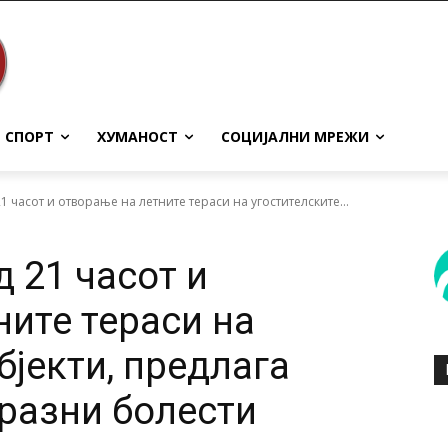
СПОРТ
ХУМАНОСТ
СОЦИЈАЛНИ МРЕЖИ
1 часот и отворање на летните тераси на угостителските...
 21 часот и
ните тераси на
бјекти, предлага
аразни болести