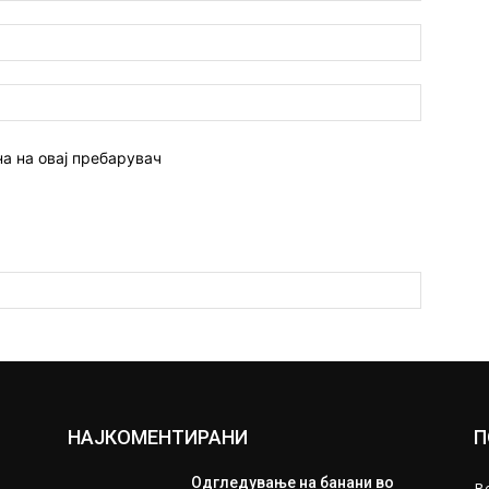
Емаил:*
Веб
страна:
на на овај пребарувач
НАЈКОМЕНТИРАНИ
П
Одгледување на банани во
В