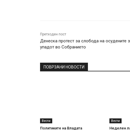
Facebook
Twitter
Pin
Претходен пост
Денеска протест за слобода на осудените 
упадот во Собранието
ПОВРЗАНИ НОВОСТИ
Вести
Вести
Политиките на Владата
Неделен л