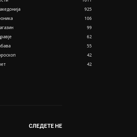
акедонија
925
роника
106
агазин
99
дравје
62
абава
55
ороскоп
42
вет
42
СЛЕДЕТЕ НЕ