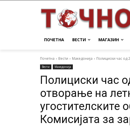
ПОЧЕТНА
ВЕСТИ
МАГАЗИН
Почетна
Вести
Македонија
Полициски час од 2
Вести
Македонија
Полициски час од
отворање на лет
угостителските о
Комисијата за з