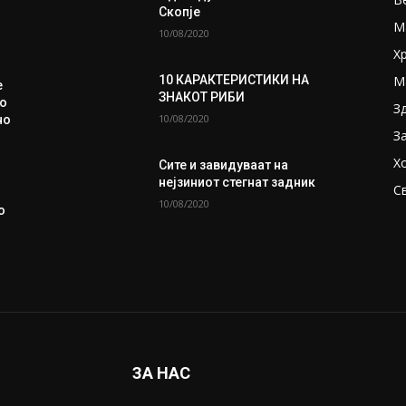
Скопје
М
10/08/2020
Х
М
10 КАРАКТЕРИСТИКИ НА
е
ЗНАКОТ РИБИ
о
З
10/08/2020
но
З
Х
Сите и завидуваат на
нејзиниот стегнат задник
С
10/08/2020
о
ЗА НАС