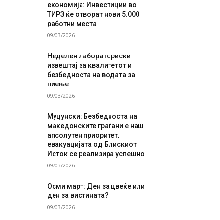
економија: Инвестиции во
ТИРЗ ќе отворат нови 5.000
работни места
09/03/2026
Неделен лабораториски
извештај за квалитетот и
безбедноста на водата за
пиење
09/03/2026
Муцунски: Безбедноста на
македонските граѓани е наш
апсолутен приоритет,
евакуацијата од Блискиот
Исток се реализира успешно
09/03/2026
Осми март: Ден за цвеќе или
ден за вистината?
09/03/2026