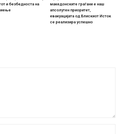
тот и безбедноста на
македонските граѓани е наш
пиење
апсолутен приоритет,
евакуацијата од Блискиот Исток
се реализира успешно
Име:*