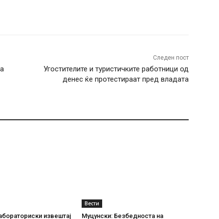
terest
WhatsApp
Следен пост
за
Угостителите и туристичките работници од
денес ќе протестираат пред владата
Вести
абораториски извештај
Муцунски: Безбедноста на