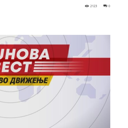
2123
0
terest
WhatsApp