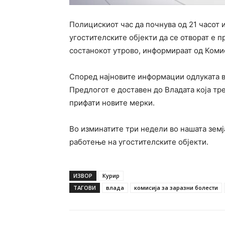
Полицискиот час да почнува од 21 часот и
угостителските објекти да се отворат е п
состанокот утрово, информираат од Комис
Според најновите информации одлуката ве
Предлогот е доставен до Владата која тре
прифати новите мерки.
Во изминатите три недели во нашата земј
работење на угостителските објекти.
ИЗВОР
Курир
ТАГОВИ
влада
комисија за заразни болести