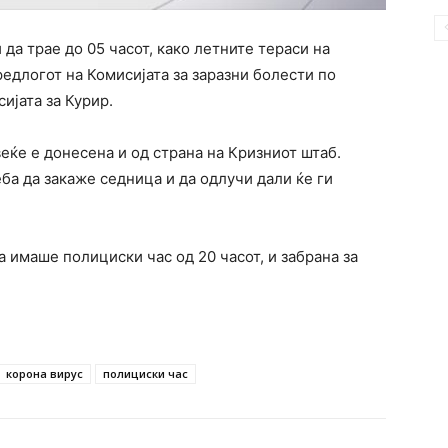
 да трае до 05 часот, како летните тераси на
редлогот на Комисијата за заразни болести по
ијата за Курир.
ќе е донесена и од страна на Кризниот штаб.
ба да закаже седница и да одлучи дали ќе ги
а имаше полициски час од 20 часот, и забрана за
корона вирус
полициски час