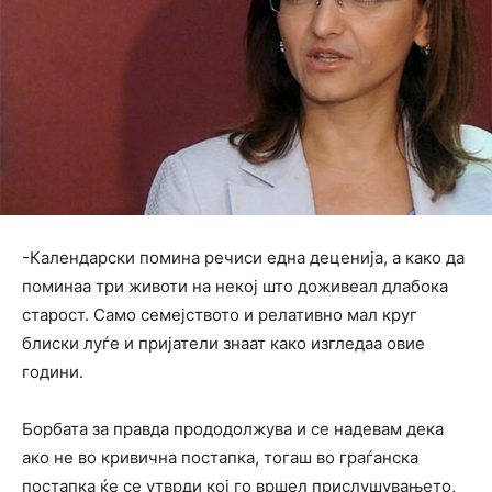
-Календарски помина речиси една деценија, а како да
поминаа три животи на некој што доживеал длабока
старост. Само семејството и релативно мал круг
блиски луѓе и пријатели знаат како изгледаа овие
години.
Борбата за правда прододолжува и се надевам дека
ако не во кривична постапка, тогаш во граѓанска
постапка ќе се утврди кој го вршел прислушувањето,