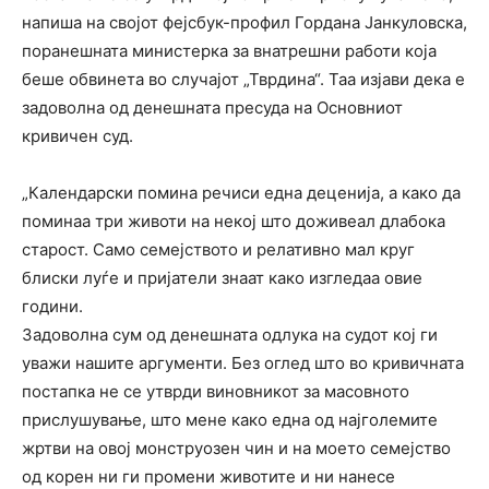
напиша на својот фејсбук-профил Гордана Јанкуловска,
поранешната министерка за внатрешни работи која
беше обвинета во случајот „Тврдина“. Таа изјави дека е
задоволна од денешната пресуда на Основниот
кривичен суд.
„Календарски помина речиси една деценија, а како да
поминаа три животи на некој што доживеал длабока
старост. Само семејството и релативно мал круг
блиски луѓе и пријатели знаат како изгледаа овие
години.
Задоволна сум од денешната одлука на судот кој ги
уважи нашите аргументи. Без оглед што во кривичната
постапка не се утврди виновникот за масовното
прислушување, што мене како една од најголемите
жртви на овој монструозен чин и на моето семејство
од корен ни ги промени животите и ни нанесе