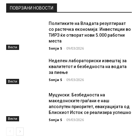
ПОВРЗАНИ НОВОСТИ
Политиките на Владата резултираат
со растечка економија: Инвестиции во
ТИРЗ ќе отворат нови 5.000 работни
места
Вести
Sonja S
-
09/03/2026
Неделен лабораториски извештај за
квалитетот и безбедноста на водата
за пиење
Sonja S
-
09/03/2026
Вести
Муцунски: Безбедноста на
македонските граѓани е наш
апсолутен приоритет, евакуацијата од
Блискиот Исток се реализира успешно
Вести
Sonja S
-
09/03/2026