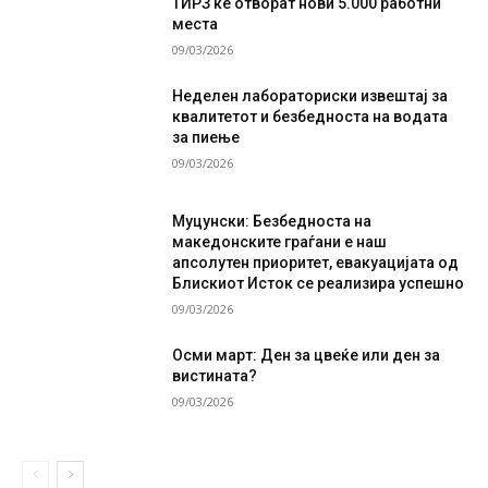
ТИРЗ ќе отворат нови 5.000 работни
места
09/03/2026
Неделен лабораториски извештај за
квалитетот и безбедноста на водата
за пиење
09/03/2026
Муцунски: Безбедноста на
македонските граѓани е наш
апсолутен приоритет, евакуацијата од
Блискиот Исток се реализира успешно
09/03/2026
Осми март: Ден за цвеќе или ден за
вистината?
09/03/2026