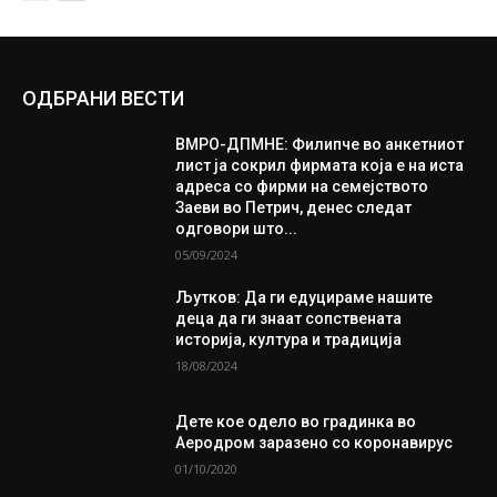
ОДБРАНИ ВЕСТИ
ВМРО-ДПМНЕ: Филипче во анкетниот
лист ја сокрил фирмата која е на иста
адреса со фирми на семејството
Заеви во Петрич, денес следат
одговори што...
05/09/2024
Љутков: Да ги едуцираме нашите
деца да ги знаат сопствената
историја, култура и традиција
18/08/2024
Дете кое одело во градинка во
Аеродром заразено со коронавирус
01/10/2020