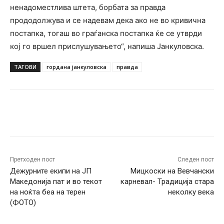
ненадоместлива штета, борбата за правда
прододолжува и се надевам дека ако не во кривична
постапка, тогаш во граѓанска постапка ќе се утврди
кој го вршел прислушувањето“, напиша Јанкуловска.
ТАГОВИ
гордана јанкуловска
правда
Facebook
Twitter
Pinterest
W
Претходен пост
Следен пост
Дежурните екипи на ЈП
Мицкоски на Вевчански
Македонија пат и во текот
карневал- Традиција стара
на ноќта беа на терен
неколку века
(ФОТО)