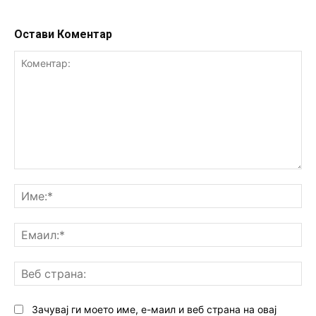
Остави Коментар
Коментар:
Им
Ем
Ве
ст
Зачувај ги моето име, е-маил и веб страна на овај