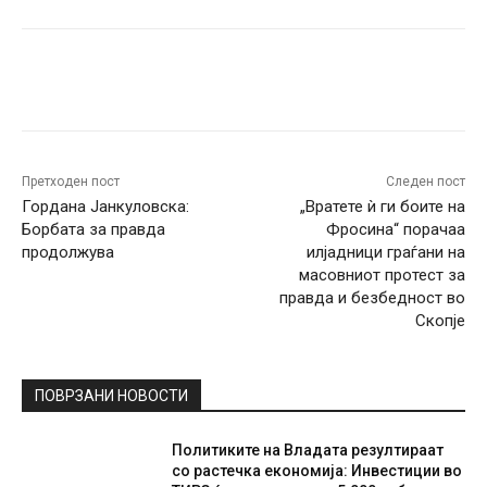
Facebook
Twitter
Pinterest
W
Претходен пост
Следен пост
Гордана Јанкуловска:
„Вратете ѝ ги боите на
Борбата за правда
Фросина“ порачаа
продолжува
илјадници граѓани на
масовниот протест за
правда и безбедност во
Скопје
ПОВРЗАНИ НОВОСТИ
Политиките на Владата резултираат
со растечка економија: Инвестиции во