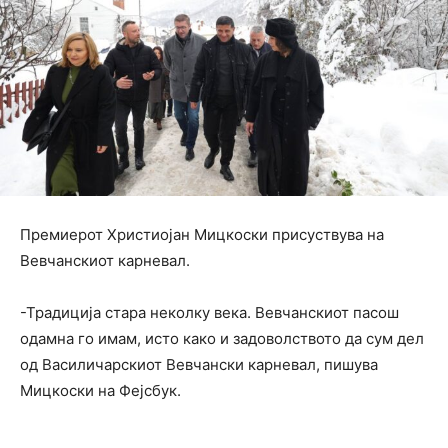
Премиерот Христиојан Мицкоски присуствува на
Вевчанскиот карневал.
-Традиција стара неколку века. Вевчанскиот пасош
одамна го имам, исто како и задоволството да сум дел
од Василичарскиот Вевчански карневал, пишува
Мицкоски на Фејсбук.