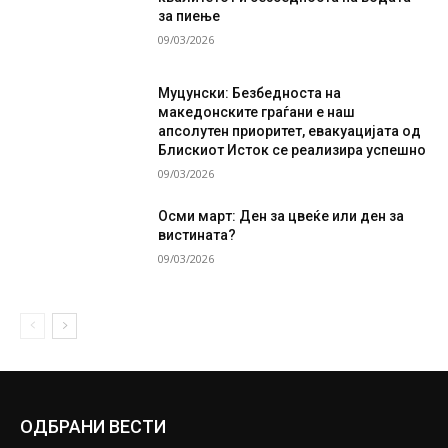
за пиење
09/03/2026
Муцунски: Безбедноста на
македонските граѓани е наш
апсолутен приоритет, евакуацијата од
Блискиот Исток се реализира успешно
09/03/2026
Осми март: Ден за цвеќе или ден за
вистината?
09/03/2026
ОДБРАНИ ВЕСТИ