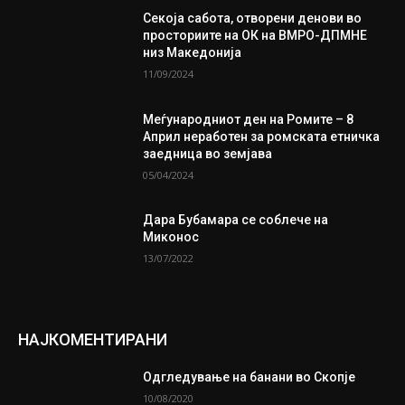
Секоја сабота, отворени денови во
просториите на ОК на ВМРО-ДПМНЕ
низ Македонија
11/09/2024
Меѓународниот ден на Ромите – 8
Април неработен за ромската етничка
заедница во земјава
05/04/2024
Дара Бубамара се соблече на
Миконос
13/07/2022
НАЈКОМЕНТИРАНИ
Одгледување на банани во Скопје
10/08/2020