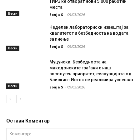
ТИРЗ ќе отворат нови 5.000 работни
места
Вести
Sonja S
-
09/03/2026
Неделен лабораториски извештај за
квалитетот и безбедноста на водата
за пиење
Sonja S
-
09/03/2026
Вести
Муцунски: Безбедноста на
македонските граѓани е наш
апсолутен приоритет, евакуацијата од
Блискиот Исток се реализира успешно
Вести
Sonja S
-
09/03/2026
Остави Коментар