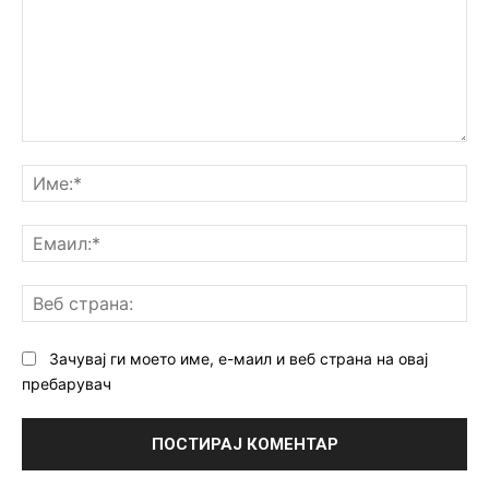
Коментар:
Им
Ем
Ве
ст
Зачувај ги моето име, е-маил и веб страна на овај
пребарувач