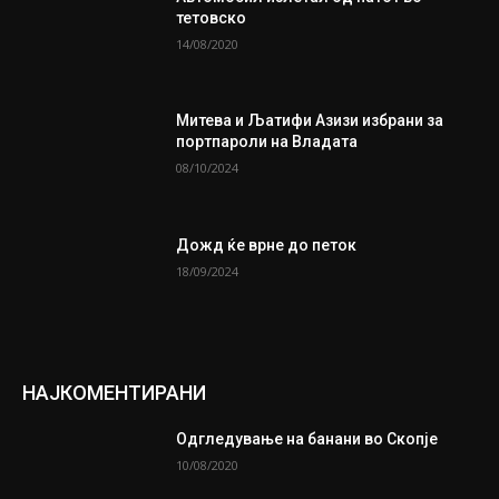
тетовско
14/08/2020
Митева и Љатифи Азизи избрани за
портпароли на Владата
08/10/2024
Дожд ќе врне до петок
18/09/2024
НАЈКОМЕНТИРАНИ
Одгледување на банани во Скопје
10/08/2020