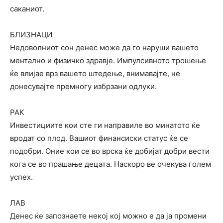
саканиот.
БЛИЗНАЦИ
Недоволниот сон денес може да го наруши вашето
ментално и физичко здравје. Импулсивното трошење
ќе влијае врз вашето штедење, внимавајте, не
донесувајте премногу избрзани одлуки.
РАК
Инвестициите кои сте ги направиле во минатото ќе
вродат со плод. Вашиот финансиски статус ќе се
подобри. Оние кои се во врска ќе добијат добри вести
кога се во прашање децата. Наскоро ве очекува голем
успех.
ЛАВ
Денес ќе запознаете некој кој можно е да ја промени