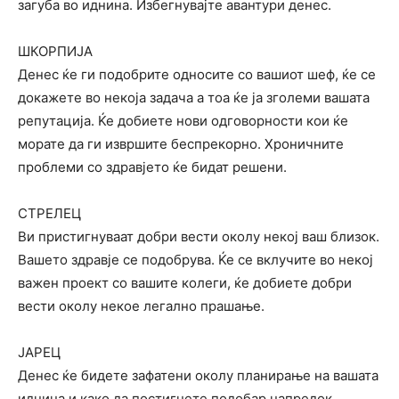
загуба во иднина. Избегнувајте авантури денес.
ШКОРПИЈА
Денес ќе ги подобрите односите со вашиот шеф, ќе се
докажете во некоја задача а тоа ќе ја зголеми вашата
репутација. Ќе добиете нови одговорности кои ќе
морате да ги извршите беспрекорно. Хроничните
проблеми со здравјето ќе бидат решени.
СТРЕЛЕЦ
Ви пристигнуваат добри вести околу некој ваш близок.
Вашето здравје се подобрува. Ќе се вклучите во некој
важен проект со вашите колеги, ќе добиете добри
вести околу некое легално прашање.
ЈАРЕЦ
Денес ќе бидете зафатени околу планирање на вашата
иднина и како да постигнете подобар напредок.