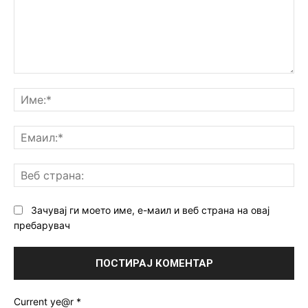
Коментар:
Им
Ем
Ве
ст
Зачувај ги моето име, е-маил и веб страна на овај
пребарувач
Current ye@r
*