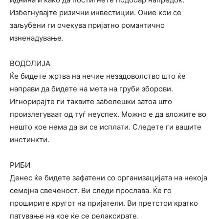
Избегнувајте ризични инвестиции. Оние кои се
заљубени ги очекува пријатно романтично
изненадување.
ВОДОЛИЈА
Ќе бидете жртва на нечие незадоволство што ќе
направи да бидете на мета на груби зборови.
Игнорирајте ги таквите забелешки затоа што
произлегуваат од туѓ неуспех. Можно е да вложите во
нешто кое нема да ви се исплати. Следете ги вашите
инстинкти.
РИБИ
Денес ќе бидете зафатени со организацијата на некоја
семејна свеченост. Ви следи прослава. Ќе го
проширите кругот на пријатели. Ви претстои кратко
патување на кое ќе се релаксирате.