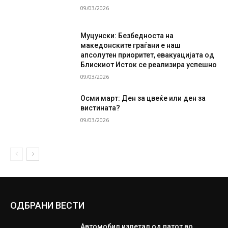
09/03/2026
Муцунски: Безбедноста на
македонските граѓани е наш
апсолутен приоритет, евакуацијата од
Блискиот Исток се реализира успешно
09/03/2026
Осми март: Ден за цвеќе или ден за
вистината?
09/03/2026
ОДБРАНИ ВЕСТИ
Автомобил излетал од патот во