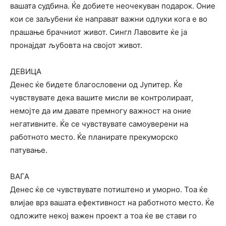
вашата судбина. Ќе добиете неочекуван подарок. Оние
кои се заљубени ќе направат важни одлуки кога е во
прашање брачниот живот. Сингл Лавовите ќе ја
пронајдат љубовта на својот живот.
ДЕВИЦА
Денес ќе бидете благословени од Јупитер. Ќе
чувствувате дека вашите мисли ве контролираат,
немојте да им давате премногу важност на оние
негативните. Ќе се чувствувате самоуверени на
работното место. Ќе планирате прекуморско
патување.
ВАГА
Денес ќе се чувствувате потиштено и уморно. Тоа ќе
влијае врз вашата ефективност на работното место. Ќе
одложите некој важен проект а тоа ќе ве стави го