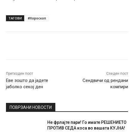
ТАГОВИ
#Хороскоп
Facebook
Twitter
Pinterest
W
Претходен пост
Следен пост
Еве зошто да јадете
Сендвичи од рендани
јаболко секој ден
компири
ПОВРЗАНИ НОВОСТИ
Не фрлајте пари! Го имате РЕШЕНИЕТО
ПРОТИВ СЕДА коса во вашата КУЈНА!