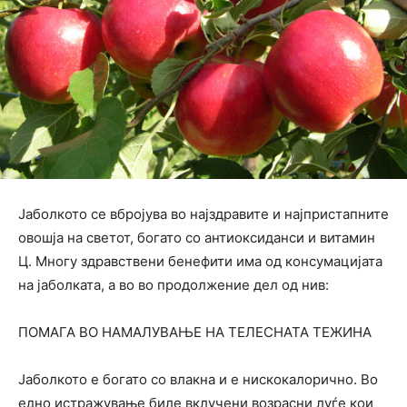
Јаболкото се вбројува во најздравите и најпристапните
овошја на светот, богато со антиоксиданси и витамин
Ц. Многу здравствени бенефити има од консумацијата
на јаболката, а во во продолжение дел од нив:
ПОМАГА ВО НАМАЛУВАЊЕ НА ТЕЛЕСНАТА ТЕЖИНА
Јаболкото е богато со влакна и е нискокалорично. Во
едно истражување биле вклучени возрасни луѓе кои