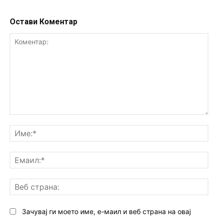
Остави Коментар
Коментар:
Им
Ем
Ве
ст
Зачувај ги моето име, е-маил и веб страна на овај