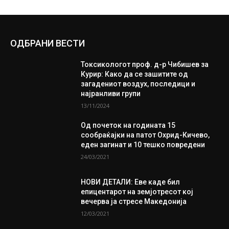
ОДБРАНИ ВЕСТИ
Токсикологот проф. д-р Чибишев за
Курир: Како да се зашитите од
загадениот воздух, последици и
најранливи групи
13/11/2024
Од почеток на годината 15
сообраќајки на патот Охрид-Кичево,
еден загинат и 10 тешко повредени
24/03/2021
НОВИ ДЕТАЛИ: Еве каде бил
епицентарот на земјотресот кој
вечерва ја стресе Македонија
12/03/2021