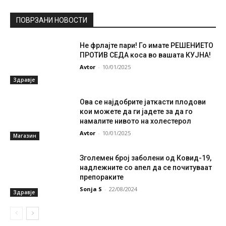
ПОВРЗАНИ НОВОСТИ
Не фрлајте пари! Го имате РЕШЕНИЕТО
ПРОТИВ СЕДА коса во вашата КУЈНА!
Avtor
-
10/01/2025
Здравје
Ова се најдобрите јаткасти плодови
кои можете да ги јадете за да го
намалите нивото на холестерол
Avtor
-
10/01/2025
Магазин
Зголемен број заболени од Ковид-19,
надлежните со апел да се почитуваат
препораките
Sonja S
-
22/08/2024
Здравје