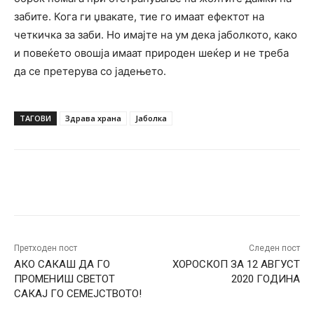
забите. Кога ги џвакате, тие го имаат ефектот на
четкичка за заби. Но имајте на ум дека јаболкото, како
и повеќето овошја имаат природен шеќер и не треба
да се претерува со јадењето.
ТАГОВИ
Здрава храна
Јаболка
Facebook
Twitter
Pinterest
W
Претходен пост
Следен пост
АКО САКАШ ДА ГО
ХОРОСКОП ЗА 12 АВГУСТ
ПРОМЕНИШ СВЕТОТ
2020 ГОДИНА
САКАЈ ГО СЕМЕЈСТВОТО!