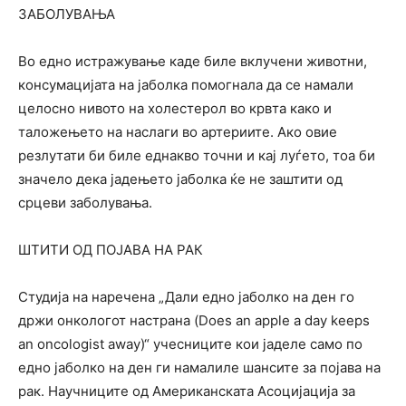
ЗАБОЛУВАЊА
Во едно истражување каде биле вклучени животни,
консумацијата на јаболка помогнала да се намали
целосно нивото на холестерол во крвта како и
таложењето на наслаги во артериите. Ако овие
резлутати би биле еднакво точни и кај луѓето, тоа би
значело дека јадењето јаболка ќе не заштити од
срцеви заболувања.
ШТИТИ ОД ПОЈАВА НА РАК
Студија на наречена „Дали едно јаболко на ден го
држи онкологот настрана (Does an apple a day keeps
an oncologist away)“ учесниците кои јаделе само по
едно јаболко на ден ги намалиле шансите за појава на
рак. Научниците од Американската Асоцијација за