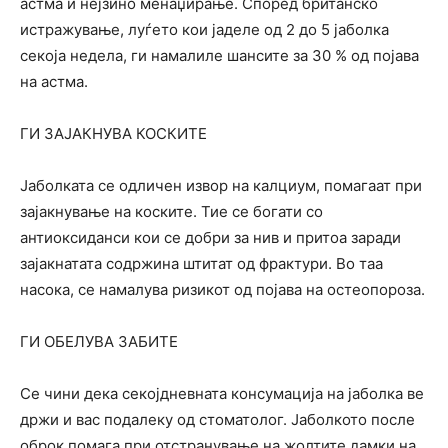
астма и нејзино менаџирање. Според британско
истражување, луѓето кои јаделе од 2 до 5 јаболка
секоја недела, ги намалиле шансите за 30 % од појава
на астма.
ГИ ЗАЈАКНУВА КОСКИТЕ
Јаболката се одличен извор на калциум, помагаат при
зајакнување на коските. Тие се богати со
антиоксиданси кои се добри за нив и притоа заради
зајакнатата содржина штитат од фрактури. Во таа
насока, се намалува ризикот од појава на остеопороза.
ГИ ОБЕЛУВА ЗАБИТЕ
Се чини дека секојдневната консумација на јаболка ве
држи и вас подалеку од стоматолог. Јаболкото после
оброк помага при отстранување на жолтите дамки на