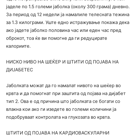
јаделе по 1.5 големи јаболка (околу 300 грама) дневно.
За период од 12 недели ја намалиле телесната тежина
за 1.3 килограми. Уште едно истражување покажа дека
ако јадете јаболко половина час или еден час пред
оброкот, тоа ќе ви помогне да ги редуцирате
калориите.
НИСКО НИВО НА ШЕЌЕР И ШТИТИ ОД ПОЈАВА НА
ДИЈАБЕТЕС
Јаболката можат да го намалат нивото на шеќер во
крвта и да помогнат при заштита од појава на дијабет
тип 2. Ова е од причина што јаболката се богати со
влакна кои ако ги изедете во големи количини ја
подобруваат контролата на глукозата во крвта.
ШТИТИ ОД ПОЈАВА НА КАРДИОВАСКУЛАРНИ