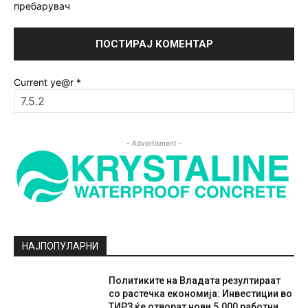
пребарувач
Current ye@r
*
- Advertisment -
НАЈПОПУЛАРНИ
Политиките на Владата резултираат
со растечка економија: Инвестиции во
ТИРЗ ќе отворат нови 5.000 работни