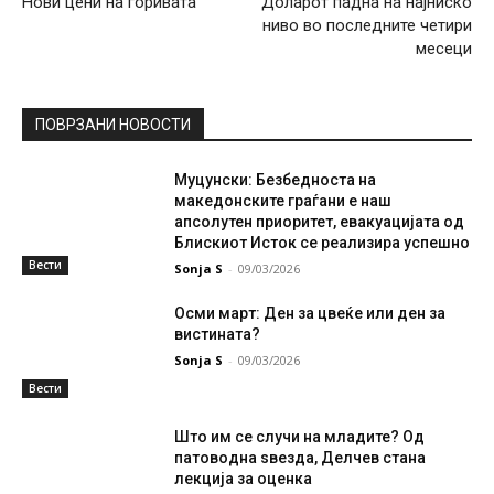
Нови цени на горивата
Доларот падна на најниско
ниво во последните четири
месеци
ПОВРЗАНИ НОВОСТИ
Муцунски: Безбедноста на
македонските граѓани е наш
апсолутен приоритет, евакуацијата од
Блискиот Исток се реализира успешно
Вести
Sonja S
-
09/03/2026
Осми март: Ден за цвеќе или ден за
вистината?
Sonja S
-
09/03/2026
Вести
Што им се случи на младите? Од
патоводна ѕвезда, Делчев стана
лекција за оценка