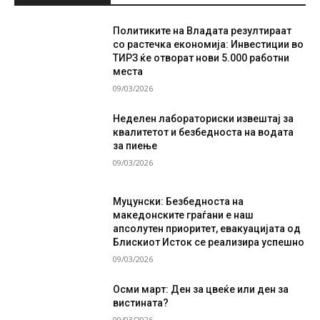
Политиките на Владата резултираат
со растечка економија: Инвестиции во
ТИРЗ ќе отворат нови 5.000 работни
места
09/03/2026
Неделен лабораториски извештај за
квалитетот и безбедноста на водата
за пиење
09/03/2026
Муцунски: Безбедноста на
македонските граѓани е наш
апсолутен приоритет, евакуацијата од
Блискиот Исток се реализира успешно
09/03/2026
Осми март: Ден за цвеќе или ден за
вистината?
09/03/2026