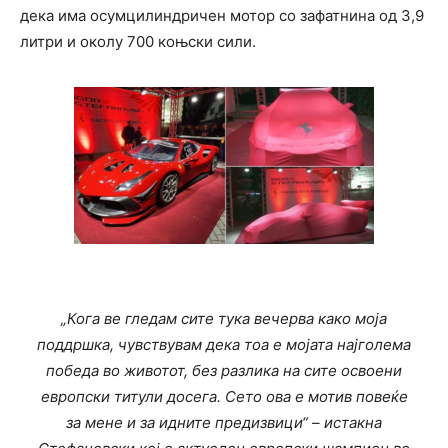
дека има осумцилиндричен мотор со зафатнина од 3,9
литри и околу 700 коњски сили.
„Кога ве гледам сите тука вечерва како моја
поддршка, чувствувам дека тоа е мојата најголема
победа во животот, без разлика на сите освоени
европски титули досега. Сето ова е мотив повеќе
за мене и за идните предизвици“ – истакна