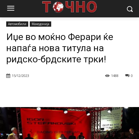
Почетна
Магазин
Автомобили
Иџе во моќно Ферари ќе
напаѓа нова титула на ридско-брдските трки!
Автомобили
Македонија
Иџе во моќно Ферари ќе
напаѓа нова титула на
ридско-брдските трки!
15/12/2023
1488
0
Facebook
Twitter
Pinterest
W