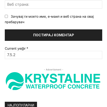
Ве
ст
Зачувај ги моето име, е-маил и веб страна на овај
пребарувач
Current ye@r
*
- Advertisment -
НАЈПОПУЛАРНИ