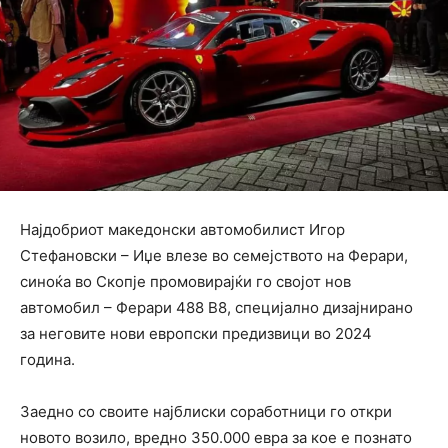
Најдобриот македонски автомобилист Игор
Стефановски – Иџе влезе во семејството на Ферари,
синоќа во Скопје промовирајќи го својот нов
автомобил – Ферари 488 В8, специјално дизајнирано
за неговите нови европски предизвици во 2024
година.
Заедно со своите најблиски соработници го откри
новото возило, вредно 350.000 евра за кое е познато