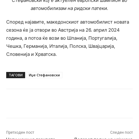
Стефановски кој е актуелен европски шампион во
автомобилизам на ридски патеки.
Според најавите, македонскиот автомобилист новата
сезона ќе ја отвори во Австрија на 26. април 2024
година, а потоа ќе вози во Шпанија, Португалија,
Чешка, Германија, Италија, Полска, Швајцарија,
Словенија и Хрватска.
ТАГОВИ
Иџе Стефановски
Facebook
Twitter
Pinterest
W
Претходен пост
Следен пост