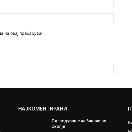
Веб
страна:
на на овај пребарувач
НАЈКОМЕНТИРАНИ
П
о
Одгледување на банани во
В
Скопје
М
о