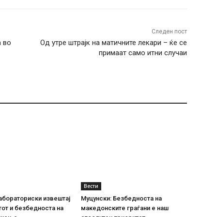
Следен пост
 во
Од утре штрајк на матичните лекари – ќе се
примаат само итни случаи
Вести
абораториски извештај
Муцунски: Безбедноста на
тот и безбедноста на
македонските граѓани е наш