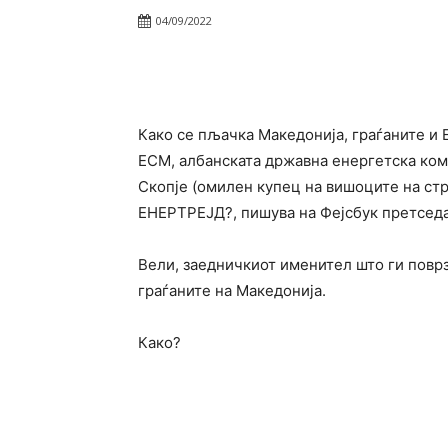
04/09/2022
Facebook
Twitter
Pin
Како се пљачка Македонија, граѓаните и
ЕСМ, албанската државна енергетска ко
Скопје (омилен купец на вишоците на стр
ЕНЕРТРЕЈД?, пишува на Фејсбук претсед
Вели, заедничкиот именител што ги поврз
граѓаните на Македонија.
Како?