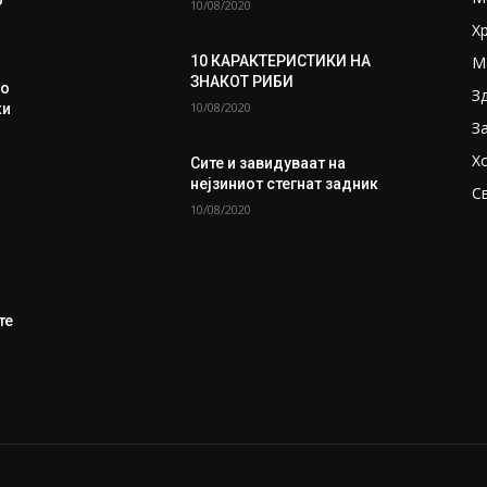
10/08/2020
Х
М
10 КАРАКТЕРИСТИКИ НА
ЗНАКОТ РИБИ
во
З
10/08/2020
ки
З
Х
Сите и завидуваат на
нејзиниот стегнат задник
С
10/08/2020
те