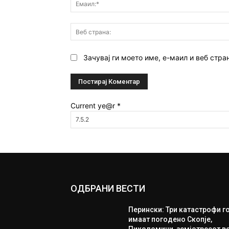
Зачувај ги моето име, е-маил и веб стра
Current ye@r
*
ОДБРАНИ ВЕСТИ
Перински: Три катастрофи г
имаат погодено Скопје,
Пиколомини, земјотресот в