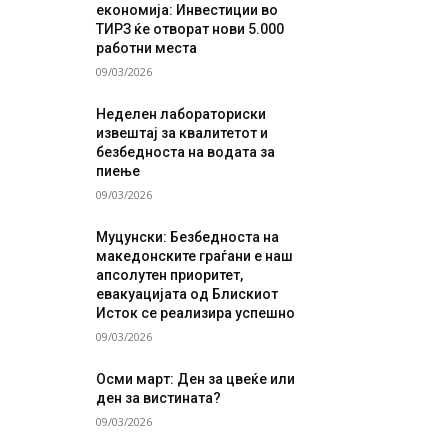
економија: Инвестиции во
ТИРЗ ќе отворат нови 5.000
работни места
09/03/2026
Неделен лабораториски
извештај за квалитетот и
безбедноста на водата за
пиење
09/03/2026
Муцунски: Безбедноста на
македонските граѓани е наш
апсолутен приоритет,
евакуацијата од Блискиот
Исток се реализира успешно
09/03/2026
Осми март: Ден за цвеќе или
ден за вистината?
09/03/2026