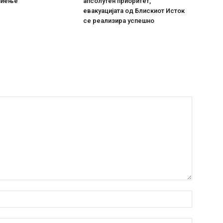
пиење
апсолутен приоритет,
евакуацијата од Блискиот Исток
се реализира успешно
Име:*
Емаил:*