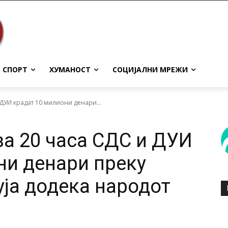
СПОРТ
ХУМАНОСТ
СОЦИЈАЛНИ МРЕЖИ
 ДУИ крадат 10 милиони денари...
за 20 часа СДС и ДУИ
ни денари преку
уја додека народот