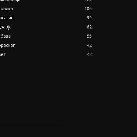
роника
106
агазин
99
дравје
62
абава
55
ороскоп
42
вет
42