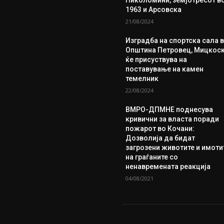
1963 и Арсовска
21/08/2024
Изградба на спортска сала 
Општина Петровец, Мицкос
ќе присуствува на
поставување на камен
темелник
22/08/2024
ВМРО-ДПМНЕ поднесува
кривични за власта поради
пожарот во Кочани:
Дозволија да бидат
загрозени животите и имоти
на граѓаните со
ненавремената реакција
04/08/2021