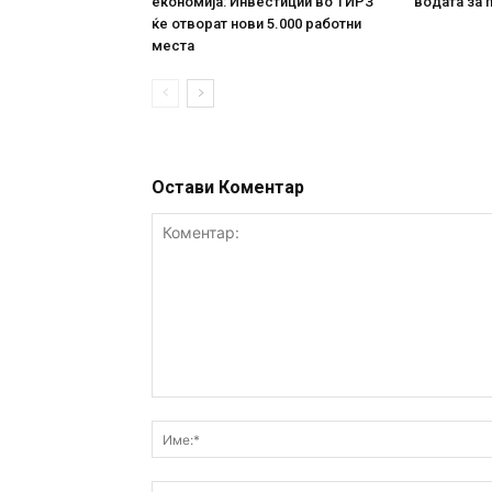
економија: Инвестиции во ТИРЗ
водата за 
ќе отворат нови 5.000 работни
места
Остави Коментар
Коментар: