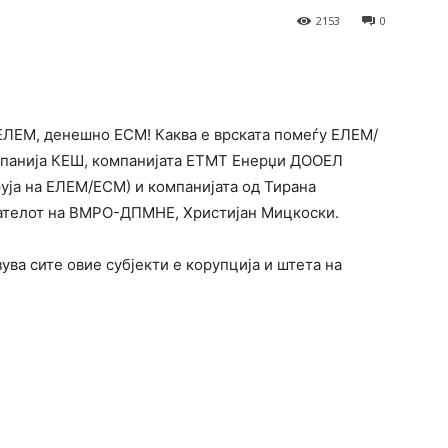
2153
0
terest
WhatsApp
 ЕЛЕМ, денешно ЕСМ! Каква е врската помеѓу ЕЛЕМ/
мпанија КЕШ, компанијата ЕТМТ Енерџи ДООЕЛ
уја на ЕЛЕМ/ЕСМ) и компанијата од Тирана
ателот на ВМРО-ДПМНЕ, Христијан Мицкоски.
ува сите овие субјекти е корупција и штета на