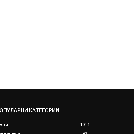
ОПУЛАРНИ КАТЕГОРИИ
ести
1011
акедонија
925