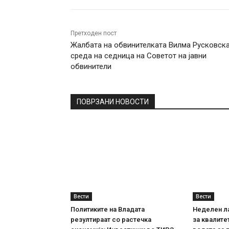
Претходен пост
Жалбата на обвинителката Вилма Русковска
среда на седница на Советот на јавни
обвинители
ПОВРЗАНИ НОВОСТИ
Вести
Вести
Политиките на Владата
Неделен л
резултираат со растечка
за квалите