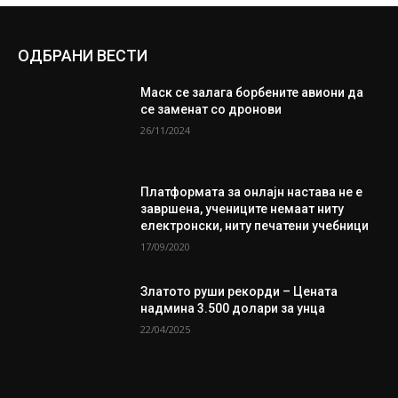
ОДБРАНИ ВЕСТИ
Маск се залага борбените авиони да
се заменат со дронови
26/11/2024
Платформата за онлајн настава не е
завршена, учениците немаат ниту
електронски, ниту печатени учебници
17/09/2020
Златото руши рекорди – Цената
надмина 3.500 долари за унца
22/04/2025