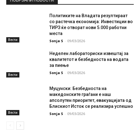
ПОВРЗАНИ НОВОСТИ
Политиките на Владата резултираат
со растечка економија: Инвестиции во
ТИРЗ ќе отворат нови 5.000 работни
места
Вести
Sonja S
-
09/03/2026
Неделен лабораториски извештај за
квалитетот и безбедноста на водата
за пиење
Sonja S
-
09/03/2026
Вести
Муцунски: Безбедноста на
македонските граѓани е наш
апсолутен приоритет, евакуацијата од
Блискиот Исток се реализира успешно
Вести
Sonja S
-
09/03/2026