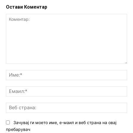
Остави Коментар
Коментар:
Им
Ем
Ве
ст
Зачувај ги моето име, е-маил и веб страна на овај
пребарувач