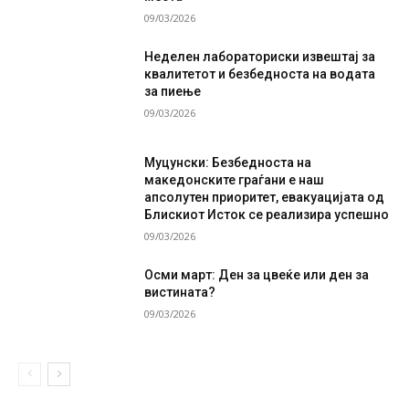
09/03/2026
Неделен лабораториски извештај за
квалитетот и безбедноста на водата
за пиење
09/03/2026
Муцунски: Безбедноста на
македонските граѓани е наш
апсолутен приоритет, евакуацијата од
Блискиот Исток се реализира успешно
09/03/2026
Осми март: Ден за цвеќе или ден за
вистината?
09/03/2026