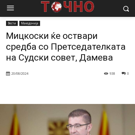
Почетна
Вести
Мицкоски ќе оствари средба со Претседателката
на Судски совет, Дамева
Вести
Македонија
Мицкоски ќе оствари
средба со Претседателката
на Судски совет, Дамева
20/08/2024
938
0
Facebook
Twitter
Pinterest
W