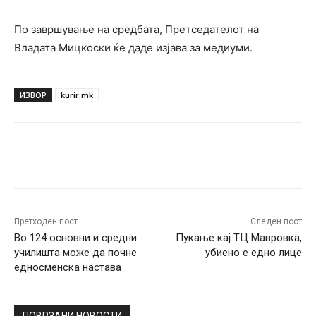
По завршување на средбата, Претседателот на
Владата Мицкоски ќе даде изјава за медиуми.
ИЗВОР
kurir.mk
Facebook
Twitter
Pinterest
W
Претходен пост
Следен пост
Во 124 основни и средни
Пукање кај ТЦ Мавровка,
училишта може да почне
убиено е едно лице
едносменска настава