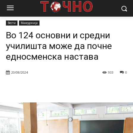
Почетна
Вести
Во 124 основни и средни училишта може да
почне едносменска настава
Вести
Македонија
Во 124 основни и средни
училишта може да почне
едносменска настава
20/08/2024
933
0
Facebook
Twitter
Pinterest
W