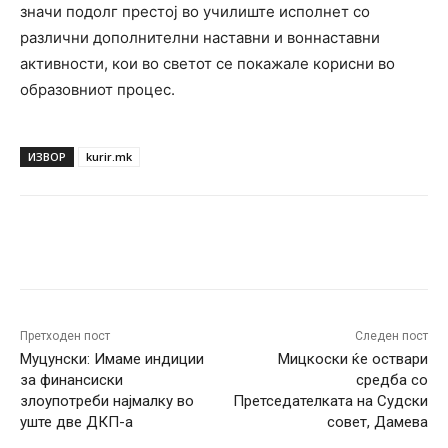
значи подолг престој во училиште исполнет со
различни дополнителни наставни и воннаставни
активности, кои во светот се покажале корисни во
образовниот процес.
ИЗВОР
kurir.mk
Facebook
Twitter
Pinterest
W
Претходен пост
Следен пост
Муцунски: Имаме индиции
Мицкоски ќе оствари
за финансиски
средба со
злоупотреби најмалку во
Претседателката на Судски
уште две ДКП-а
совет, Дамева