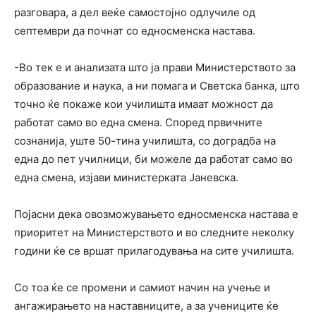
разговара, а дел веќе самостојно одлучиле од
септември да почнат со едносменска настава.
-Во тек е и анализата што ја прави Министерството за
образование и наука, а ни помага и Светска банка, што
точно ќе покаже кои училишта имаат можност да
работат само во една смена. Според првичните
сознанија, уште 50-тина училишта, со доградба на
една до пет училници, би можеле да работат само во
една смена, изјави министерката Јаневска.
Појасни дека овозможувањето едносменска настава е
приоритет на Министерството и во следните неколку
години ќе се вршат прилагодувања на сите училишта.
Со тоа ќе се промени и самиот начин на учење и
ангажирањето на наставниците, а за учениците ќе