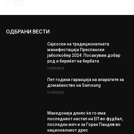
ОДБРАНИ ВЕСТИ
Сајкоски на традиционалната
манифестација Преспански
јаболкобер 2024: Посакувам добар
род и бериќет на бербата
27/09/2024
Пет години гаранција на апаратите за
домаќинство на Samsung
01/09/2020
Македонија денес ќе го има
последниот настап на ЕП во фудбал,
последен меч и за Горан Пандев во
националниот дрес