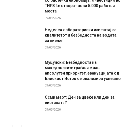
со растечка економија: Инвестиции во
ТИРЗ ќе отворат нови 5.000 работни
места
09/03/2026
Неделен лабораториски извештај за
квалитетот и безбедноста на водата
за пиење
09/03/2026
Муцунски: Безбедноста на
македонските граѓани е наш
апсолутен приоритет, евакуацијата од
Блискиот Исток се реализира успешно
09/03/2026
Осми март: Ден за цвеќе или ден за
вистината?
09/03/2026