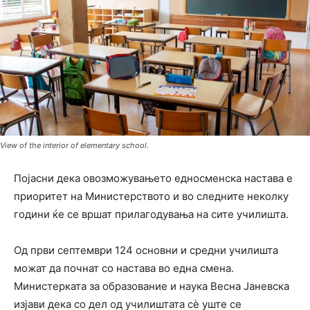
View of the interior of elementary school.
Појасни дека овозможувањето едносменска настава е
приоритет на Министерството и во следните неколку
години ќе се вршат прилагодувања на сите училишта.
Од први септември 124 основни и средни училишта
можат да почнат со настава во една смена.
Министерката за образование и наука Весна Јаневска
изјави дека со дел од училиштата сѐ уште се