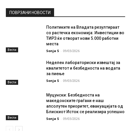
ПОВРЗАНИ НОВОСТИ
Политиките на Владата резултираат
со растечка економија: Инвестиции во
ТИРЗ ќе отворат нови 5.000 работни
места
Вести
Sonja S
-
09/03/2026
Неделен лабораториски извештај за
квалитетот и безбедноста на водата
за пиење
Sonja S
-
09/03/2026
Вести
Муцунски: Безбедноста на
македонските граѓани е наш
апсолутен приоритет, евакуацијата од
Блискиот Исток се реализира успешно
Вести
Sonja S
-
09/03/2026