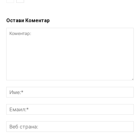
Остави Коментар
Коментар:
Им
Ем
Ве
ст