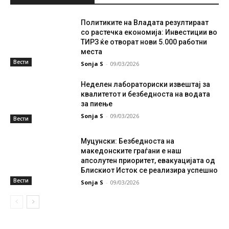
Политиките на Владата резултираат
со растечка економија: Инвестиции во
ТИРЗ ќе отворат нови 5.000 работни
места
Вести
Sonja S
-
09/03/2026
Неделен лабораториски извештај за
квалитетот и безбедноста на водата
за пиење
Sonja S
-
09/03/2026
Вести
Муцунски: Безбедноста на
македонските граѓани е наш
апсолутен приоритет, евакуацијата од
Блискиот Исток се реализира успешно
Вести
Sonja S
-
09/03/2026