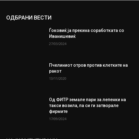
ОДБРАНИ ВЕСТИ
Ѓоковиќ ја прекина соработката со
Иванишевиќ
27/03/2024
Пчелиниот отров против клетките на
ракот
13/11/2020
Од ФИТР земале пари за лепенки на
такси возила, па си ги затворале
фирмите
17/09/2024