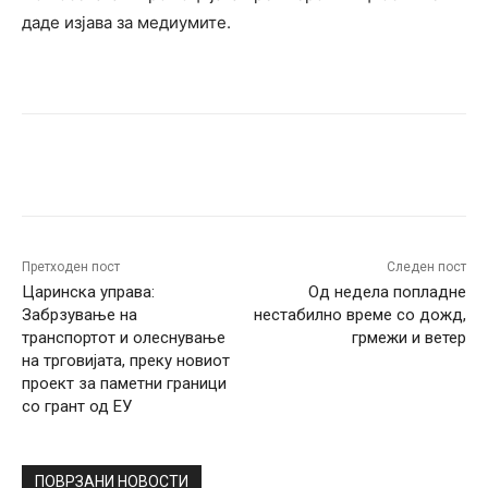
даде изјава за медиумите.
Facebook
Twitter
Pinterest
W
Претходен пост
Следен пост
Царинска управа:
Од недела попладне
Забрзување на
нестабилно време со дожд,
транспортот и олеснување
грмежи и ветер
на трговијата, преку новиот
проект за паметни граници
со грант од ЕУ
ПОВРЗАНИ НОВОСТИ