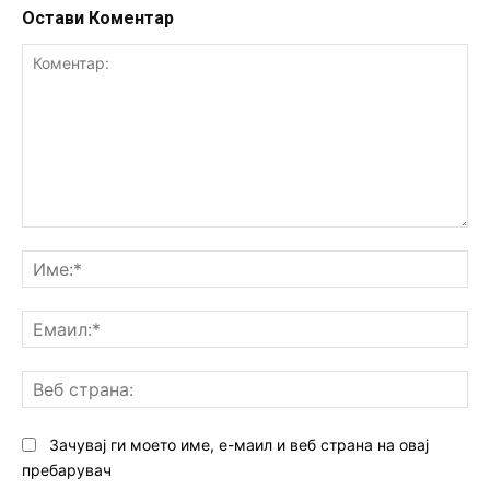
Остави Коментар
Коментар:
Им
Ем
Ве
ст
Зачувај ги моето име, е-маил и веб страна на овај
пребарувач