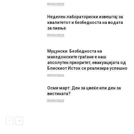
09/03/2026
Неделен лабораториски извештај за
квалитетот и безбедноста на водата
за пиење
09/03/2026
Муцунски: Безбедноста на
македонските граѓани е наш
апсолутен приоритет, евакуацијата од
Блискиот Исток се реализира успешно
09/03/2026
Осми март: Ден за цвеќе или ден за
вистината?
09/03/2026