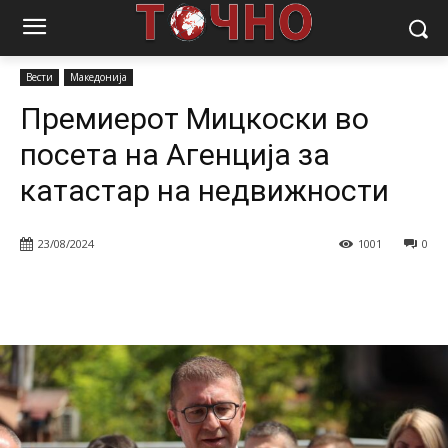
Почетна
Вести
Премиерот Мицкоски во посета на Агенција за
катастар на недвижности
Вести
Македонија
Премиерот Мицкоски во
посета на Агенција за
катастар на недвижности
23/08/2024
1001
0
Facebook
Twitter
Pinterest
W