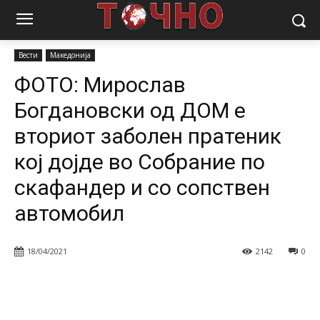
Почетна
Вести
Македонија
ФОТО: Мирослав Богдановски од
ДОМ е вториот заболен пратеник кој дојде во...
Вести
Македонија
ФОТО: Мирослав
Богдановски од ДОМ е
вториот заболен пратеник
кој дојде во Собрание по
скафандер и со сопствен
автомобил
18/04/2021
2142
0
Facebook
Twitter
Pinterest
W