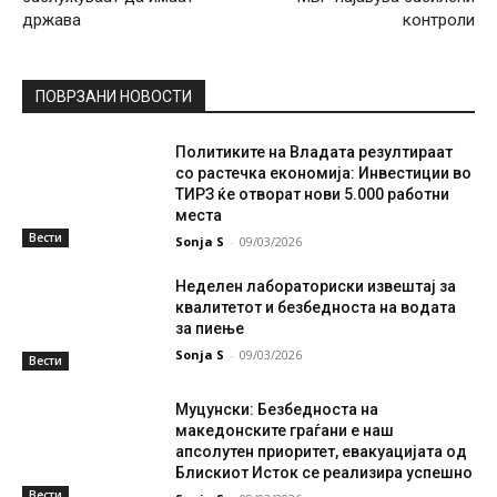
држава
контроли
ПОВРЗАНИ НОВОСТИ
Политиките на Владата резултираат
со растечка економија: Инвестиции во
ТИРЗ ќе отворат нови 5.000 работни
места
Вести
Sonja S
-
09/03/2026
Неделен лабораториски извештај за
квалитетот и безбедноста на водата
за пиење
Sonja S
-
09/03/2026
Вести
Муцунски: Безбедноста на
македонските граѓани е наш
апсолутен приоритет, евакуацијата од
Блискиот Исток се реализира успешно
Вести