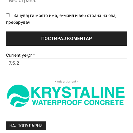
ст
Зачувај ги моето име, е-маил и веб страна на овај
пребарувач
Current ye@r
*
- Advertisment -
НАЈПОПУЛАРНИ