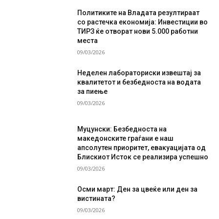
Политиките на Владата резултираат
со растечка економија: Инвестиции во
ТИРЗ ќе отворат нови 5.000 работни
места
09/03/2026
Неделен лабораториски извештај за
квалитетот и безбедноста на водата
за пиење
09/03/2026
Муцунски: Безбедноста на
македонските граѓани е наш
апсолутен приоритет, евакуацијата од
Блискиот Исток се реализира успешно
09/03/2026
Осми март: Ден за цвеќе или ден за
вистината?
09/03/2026