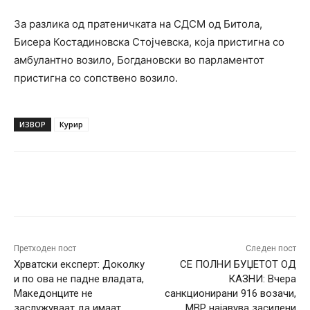
За разлика од пратеничката на СДСМ од Битола,
Бисера Костадиновска Стојчевска, која пристигна со
амбулантно возило, Богдановски во парламентот
пристигна со сопствено возило.
ИЗВОР
Курир
Facebook
Twitter
Pinterest
W
Претходен пост
Следен пост
Хрватски експерт: Доколку
СЕ ПОЛНИ БУЏЕТОТ ОД
и по ова не падне владата,
КАЗНИ: Вчера
Македонците не
санкционирани 916 возачи,
заслужуваат да имаат
МВР најавува засилени