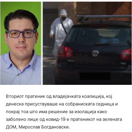
Вториот пратеник од владејачката коалиција, кој
денеска присуствуваше на собраниската седница и
покрај тоа што има решение за изолација како
заболено лице од ковид-19 е пратеникот на зелената
ДОМ, Мирослав Богдановски.