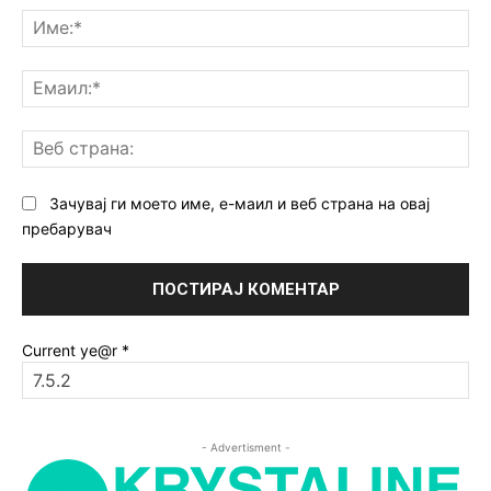
Им
Ем
Ве
ст
Зачувај ги моето име, е-маил и веб страна на овај
пребарувач
Current ye@r
*
- Advertisment -