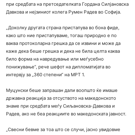
при средбата на претседателката Гордана Силјановска
Давкова и нејзиниот колега Румен Радев во Софија.
„Доколку другата страна пристапува во бона фиде,
како што ние пристапуваме, тогаш природно е по
ваква протоколарна грешка да се извини и може да
каже дека беше грешка и дека не била целта каква
било форма на навредување или меѓусебно
понижување“, рече шефот на дипломатијата во
интервју за „360 степени“ на МРТ 1.
Муцунски беше запрашан дали воопшто ќе имаше
државна реакција за отсуството на македонското
знаме при средбата меѓу Сиљановска-Давкова и
Радев, ако не беа реакциите во македонската јавност.
„Свесни бевме за тоа што се случи, јасно увидовме