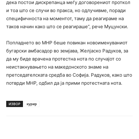
дека постои дискрепанца меѓу договорениот проткол
и тоа што се случи во пракса, но одлучивме, поради
специфичноста на моментот, таму да реагираме на
таков начин како што се реагираше“, рече Муцунски.
Попладнето во МНР беше повикан новоименуваниот
бугарски амбасадор во земјава, Желјаско Радуков, за
да му биде врачена протестна нота по случајот со
неистакнувањето на македонското знаме на
претседателската средба во Софија. Радуков, како што
потврди МНР, одбил да ја прими протестната нота.
ИЗВОР
курир
Facebook
Twitter
Pinterest
W