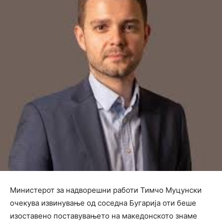
Министерот за надворешни работи Тимчо Муцунски
очекува извинување од соседна Бугарија оти беше
изоставено поставувањето на македонското знаме