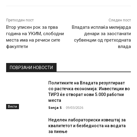
Претходен пост
Следен пост
Втор уписен рок за прва
Владата исплаќа милијарда
година на УКИМ, слободни
денари за заостанати
места има на речиси сите
субвенции од претходната
факултети
влада
ПОВРЗАНИ НОВОСТИ
Политиките на Владата резултираат
со растечка економија: Инвестиции во
ТИРЗ ќе отворат нови 5.000 работни
места
Вести
Sonja S
-
09/03/2026
Неделен лабораториски извештај за
квалитетот и безбедноста на водата
за пиење