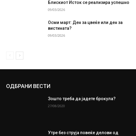
Блискиот Исток се реализира успешно
09/03/2026
Осми март: Ден за цвеќе или ден за
вистината?
09/03/2026
ОДБРАНИ ВЕСТИ
Зошто треба да јадете брокула?
27/08/2020
Утре без струја повеќе делови од