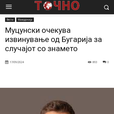
Почетна
Вести
Муцунски очекува извинување од Бугарија за
случајот со знамето
Вести
Македонија
Муцунски очекува
извинување од Бугарија за
случајот со знамето
17/09/2024
893
0
Facebook
Twitter
Pinterest
W