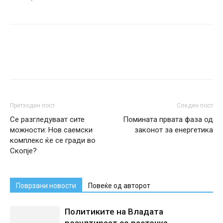
Претходен пост
Следен пост
Се разгледуваат сите
Помината првата фаза од
можности: Нов саемски
законот за енергетика
комплекс ќе се гради во
Скопје?
Поврзани новости
Повеќе од авторот
Политиките на Владата