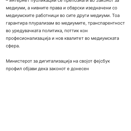
– интернет публикации се препознати во Законот за
медиуми, а нивните права и обврски изедначени со
медиумските работници во сите други медиуми. Тоа
гарантира плурализам во медиумите, транспарентност
во уредувачката политика, поттик кон
професионализација и нов квалитет во медиумската
сфера.
Министерот за дигитализација на својот фејсбук
профил објави дека законот е донесен