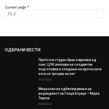
Current ye@r
*
ОДБРАНИ ВЕСТИ
Претстои студен бран и врнежи од
снег, ЦУК апелира на соодветни
подготовки и следење на прогнозата
кога се тргнува на пат
10/01/2025
Мицкоски на одбележување на
роденденот на Гонџа Бојаџи – Мајка
Тереза
26/08/2024