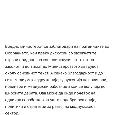
Воедно министерот се заблагодари на пратениците во
Собранието, кои преку дискусии со засегнатите
страни придонесоа кон поинклузивен текст на
законот, и до тимот во Министерството за трудот
околу основниот текст. А секако благодарност и до
сите медиумски здруженија, здруженија на новинари,
новинари и медиумски работници кои се вклучија во
широката дебата. Ова може да биде почеток на
одлична соработка кон уште подобри решенија,
политики и стратегии за развој на медиумскиот
сектор.