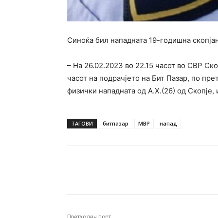
Синоќа бил нападната 19-годишна скопја
– На 26.02.2023 во 22.15 часот во СВР Ско
часот на подрачјето на Бит Пазар, по пр
физички нападната од А.Х.(26) од Скопје
ТАГОВИ
битпазар
МВР
напад
Facebook
Twitter
Pin
Претходен пост