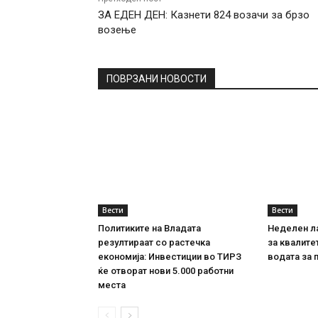
ЗА ЕДЕН ДЕН: Казнети 824 возачи за брзо
возење
ПОВРЗАНИ НОВОСТИ
Вести
Вести
Политиките на Владата
Неделен л
резултираат со растечка
за квалите
економија: Инвестиции во ТИРЗ
водата за 
ќе отворат нови 5.000 работни
места