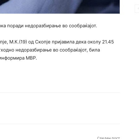
нка поради недоразбирање во сообраќајот.
пје, М.К.(19) од Скопје пријавила дека околу 21.45
етходно недоразбирање во сообраќајот, била
, информира МВР.
terest
WhatsApp
Следен пост