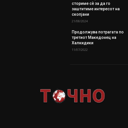
сториме сѐ за да го
заштитиме интересот на
скопјани
21/08/2024
Продолжува потрагата по
третиот Македонец на
Халкидики
11/07/2022