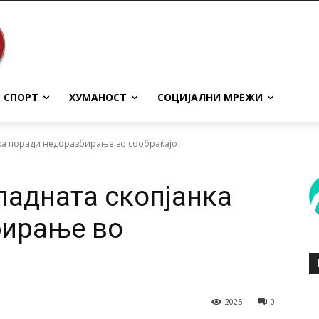
СПОРТ
ХУМАНОСТ
СОЦИЈАЛНИ МРЕЖИ
нка поради недоразбирање во сообраќајот
падната скопјанка
бирање во
2025
0