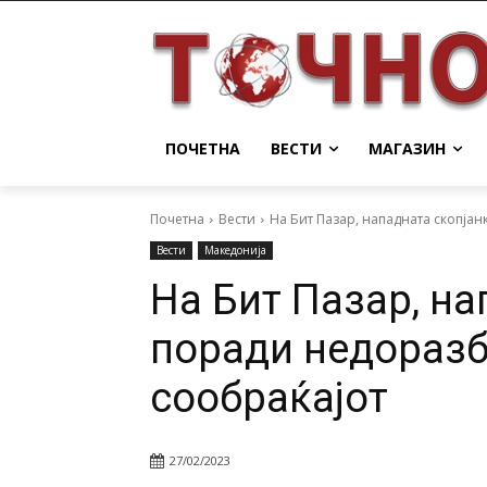
ПОЧЕТНА
ВЕСТИ
МАГАЗИН
Почетна
Вести
На Бит Пазар, нападната скопја
Вести
Македонија
На Бит Пазар, на
поради недораз
сообраќајот
27/02/2023