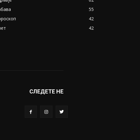
абава
55
ороскоп
42
вет
42
СЛЕДЕТЕ НЕ