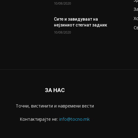
10/08/2020
З
Х
Сите и завидуваат на
нејзиниот стегнат задник
С
10/08/2020
ЗА НАС
Точни, вистинити и навремени вести
Контактирајте не:
info@tocno.mk