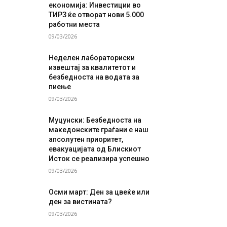
економија: Инвестиции во
ТИРЗ ќе отворат нови 5.000
работни места
09/03/2026
Неделен лабораториски
извештај за квалитетот и
безбедноста на водата за
пиење
09/03/2026
Муцунски: Безбедноста на
македонските граѓани е наш
апсолутен приоритет,
евакуацијата од Блискиот
Исток се реализира успешно
09/03/2026
Осми март: Ден за цвеќе или
ден за вистината?
09/03/2026