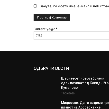
Зачувај ги моето име, е-маил и веб стра
Current ye@r
*
ОДБРАНИ ВЕСТИ
Шеснаесет новозаболени,
еден починат од Ковид-19 в
Куманово
17/09/2020
Мицкоски: Да го видиме пр
планот на Арсовска- ќе