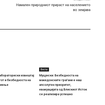
Намален природниот прираст на населението
во земјава
Вести
абораториски извештај
Муцунски: Безбедноста на
тот и безбедноста на
македонските граѓани е наш
пиење
апсолутен приоритет,
евакуацијата од Блискиот Исток
се реализира успешно