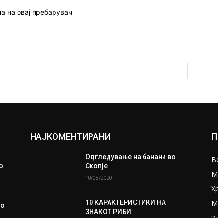
на на овај пребарувач
НАЈКОМЕНТИРАНИ
П
Одгледување на банани во
В
о
Скопје
М
10/08/2020
Х
М
10 КАРАКТЕРИСТИКИ НА
вo
ЗНАКОТ РИБИ
З