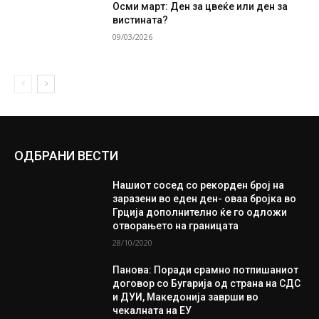
Осми март: Ден за цвеќе или ден за
вистината?
09/03/2026
ОДБРАНИ ВЕСТИ
Нашиот сосед со рекорден број на
заразени во еден ден- оваа бројка во
Грција дополнително ќе го одложи
отворањето на границата
28/10/2020
Панова: Поради срамно потпишаниот
договор со Бугарија од страна на СДС
и ДУИ, Македонија заврши во
чекалната на ЕУ