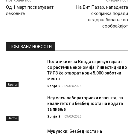
Претходен пост
Следен пост
Од 1 март поскапуваат
На Бит Пазар, нападната
лековите
скопјанка поради
недоразбирање во
сообраќајот
ПОВРЗАНИ НОВОСТИ
Политиките на Владата резултираат
со растечка економија: Инвестиции во
ТИРЗ ќе отворат нови 5.000 работни
места
Вести
Sonja S
-
09/03/2026
Неделен лабораториски извештај за
квалитетот и безбедноста на водата
за пиење
Sonja S
-
09/03/2026
Вести
Муцунски: Безбедноста на