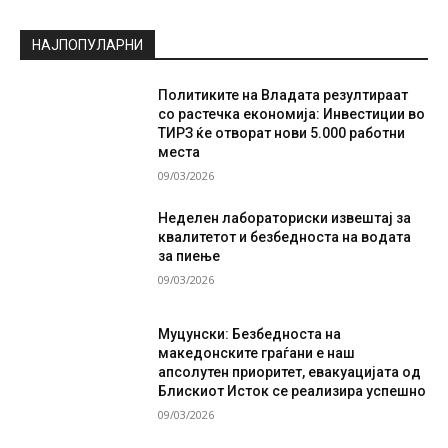
НАЈПОПУЛАРНИ
Политиките на Владата резултираат
со растечка економија: Инвестиции во
ТИРЗ ќе отворат нови 5.000 работни
места
09/03/2026
Неделен лабораториски извештај за
квалитетот и безбедноста на водата
за пиење
09/03/2026
Муцунски: Безбедноста на
македонските граѓани е наш
апсолутен приоритет, евакуацијата од
Блискиот Исток се реализира успешно
09/03/2026