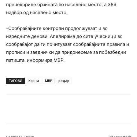
пречекорилe брзината во населено место, а 386
надвор од населено место.
-Сообраќајните контроли продолжуваат и во
наредните денови. Апелираме до сите учесници во
сообраќајот да ги почитуваат сообраќајните правила и
прописи и заеднички да придонесеме за побезбедни
патишта, информира МВР.
ТАГОВИ
Казни
МВР
радар
Facebook
Twitter
Pinterest
W