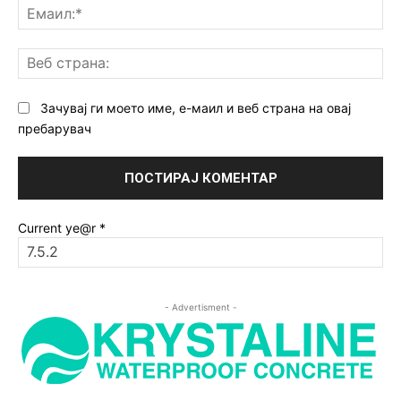
Ем
Ве
ст
Зачувај ги моето име, е-маил и веб страна на овај
пребарувач
Current ye@r
*
- Advertisment -