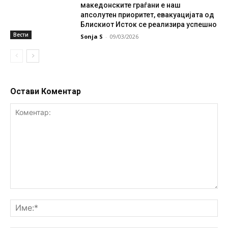
македонските граѓани е наш
апсолутен приоритет, евакуацијата од
Блискиот Исток се реализира успешно
Вести
Sonja S
-
09/03/2026
Остави Коментар
Коментар:
Им