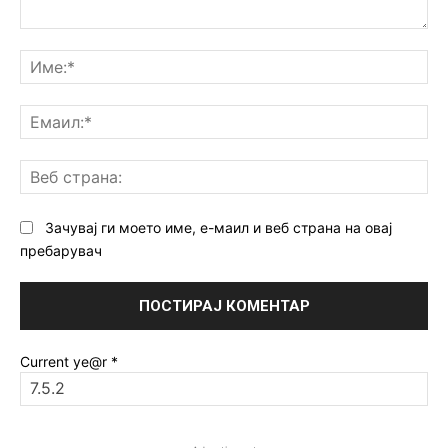
Коментар:
Им
Ем
Ве
ст
Зачувај ги моето име, е-маил и веб страна на овај
пребарувач
Current ye@r
*