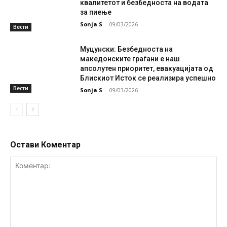
квалитетот и безбедноста на водата
за пиење
Sonja S
-
09/03/2026
Вести
Муцунски: Безбедноста на
македонските граѓани е наш
апсолутен приоритет, евакуацијата од
Блискиот Исток се реализира успешно
Вести
Sonja S
-
09/03/2026
Остави Коментар