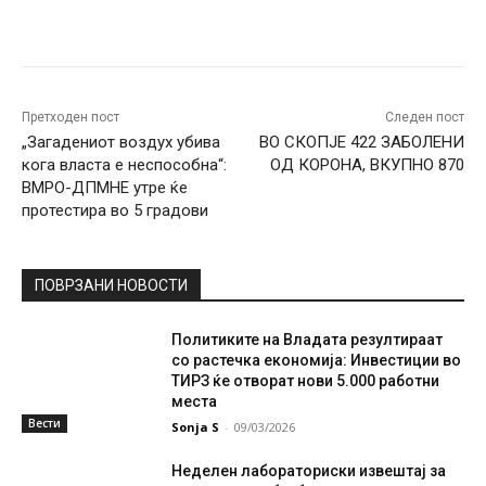
Facebook
Twitter
Pinterest
W
Претходен пост
Следен пост
„Загадениот воздух убива
ВО СКОПЈЕ 422 ЗАБОЛЕНИ
кога власта е неспособна“:
ОД КОРОНА, ВКУПНО 870
ВМРО-ДПМНЕ утре ќе
протестира во 5 градови
ПОВРЗАНИ НОВОСТИ
Политиките на Владата резултираат
со растечка економија: Инвестиции во
ТИРЗ ќе отворат нови 5.000 работни
места
Вести
Sonja S
-
09/03/2026
Неделен лабораториски извештај за