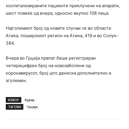
хоспитализираните пациенти приклучени на апарати,
шест повеќе од вчера, односно вкупно 108 лица.
Најголемиот број од новите случаи се во областа
Атика, поширокиот регион на Атина, 419 и во Солун-
384.
Вчера во Грција првпат беше регистриран
четирицифрен број на новозаболени од
коронавирусот, број што денеска дополнително е
зголемен.
ИЗВОР
Курир
ТАГОВИ
Грција