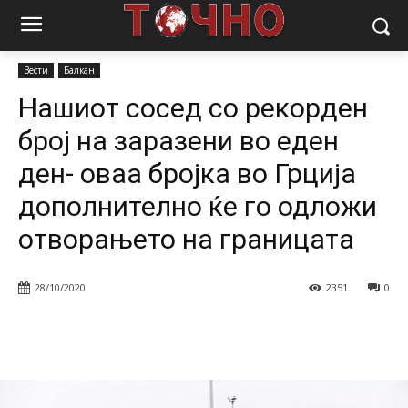
Почетна
Вести
Балкан
Нашиот сосед со рекорден број на
заразени во еден ден- оваа бројка...
Вести
Балкан
Нашиот сосед со рекорден
број на заразени во еден
ден- оваа бројка во Грција
дополнително ќе го одложи
отворањето на границата
28/10/2020
2351
0
Facebook
Twitter
Pinterest
W