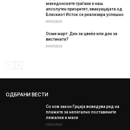
македонските граѓани е наш
апсолутен приоритет, евакуацијата од
Блискиот Исток се реализира успешно
09/03/2026
Осми март: Ден за цвеќе или ден за
вистината?
09/03/2026
ОДБРАНИ ВЕСТИ
Со нов закон Грција воведува ред на
плажите за нелегално поставените
лежалки и маси
05/03/2024