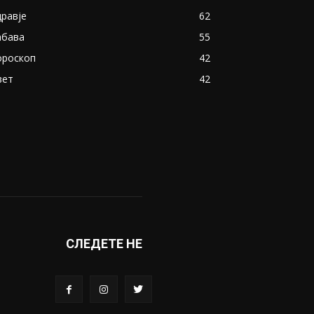
дравје
62
абава
55
ороскоп
42
вет
42
СЛЕДЕТЕ НЕ