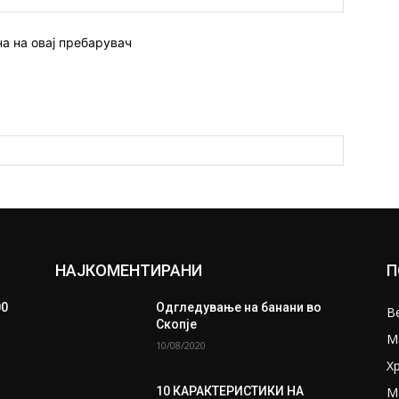
страна:
на на овај пребарувач
НАЈКОМЕНТИРАНИ
П
00
Одгледување на банани во
В
Скопје
М
10/08/2020
Х
М
10 КАРАКТЕРИСТИКИ НА