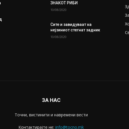
а
ЗНАКОТ РИБИ
З
10/08/2020
З
д
Х
Сите и завидуваат на
нејзиниот стегнат задник
С
10/08/2020
ЗА НАС
Точни, вистинити и навремени вести
Контактирајте не:
info@tocno.mk