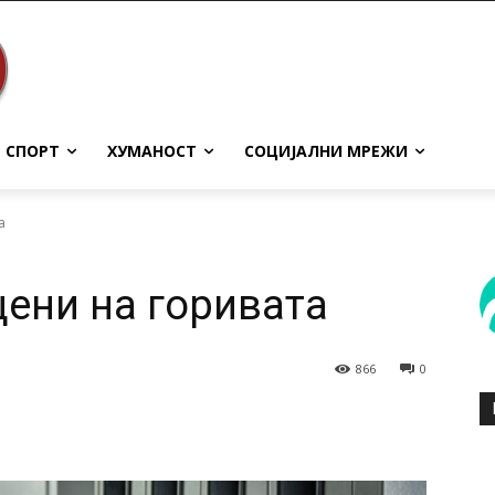
СПОРТ
ХУМАНОСТ
СОЦИЈАЛНИ МРЕЖИ
а
цени на горивата
866
0
terest
WhatsApp