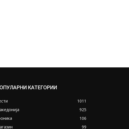
ОПУЛАРНИ КАТЕГОРИИ
ести
1011
акедонија
925
роника
106
агазин
99