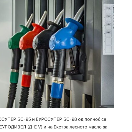
ОСУПЕР БС-95 и ЕУРОСУПЕР БС-98 од полноќ се
а ЕУРОДИЗЕЛ (Д-Е V) и на Екстра лесното масло за