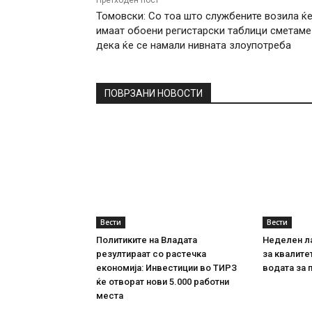
Претходен пост
Томовски: Со тоа што службените возила ќ
имаат обоени регистарски таблици сметаме
дека ќе се намали нивната злоупотреба
ПОВРЗАНИ НОВОСТИ
Вести
Вести
Политиките на Владата
Неделен л
резултираат со растечка
за квалите
економија: Инвестиции во ТИРЗ
водата за 
ќе отворат нови 5.000 работни
места