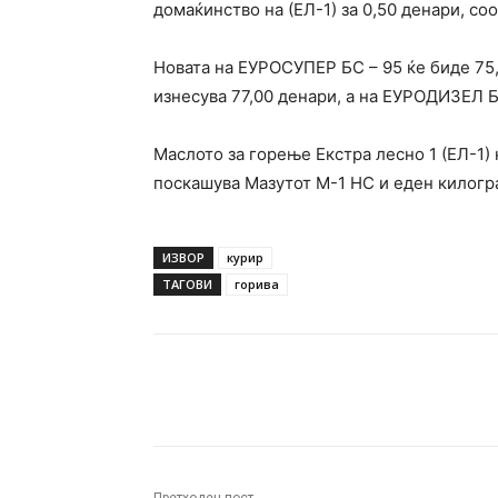
домаќинство на (ЕЛ-1) за 0,50 денари, со
Новата на ЕУРОСУПЕР БС – 95 ќе биде 75,
изнесува 77,00 денари, а на ЕУРОДИЗЕЛ БС
Маслото за горење Екстра лесно 1 (ЕЛ-1) 
поскашува Мазутот М-1 НС и еден килогра
ИЗВОР
курир
ТАГОВИ
горива
Facebook
Twitter
Pin