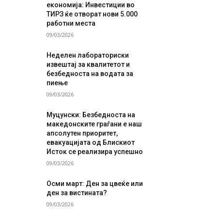
економија: Инвестиции во
ТИРЗ ќе отворат нови 5.000
работни места
09/03/2026
Неделен лабораториски
извештај за квалитетот и
безбедноста на водата за
пиење
09/03/2026
Муцунски: Безбедноста на
македонските граѓани е наш
апсолутен приоритет,
евакуацијата од Блискиот
Исток се реализира успешно
09/03/2026
Осми март: Ден за цвеќе или
ден за вистината?
09/03/2026