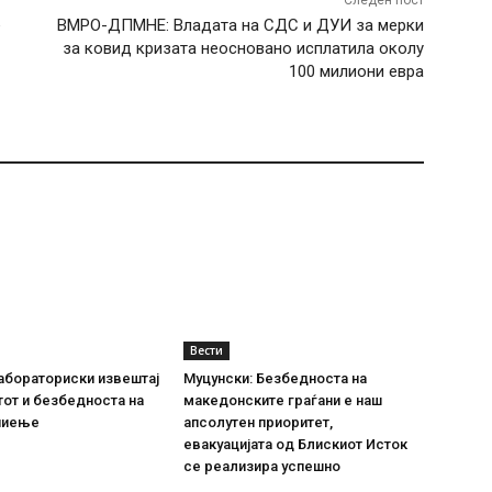
Следен пост
е
ВМРО-ДПМНЕ: Владата на СДС и ДУИ за мерки
за ковид кризата неосновано исплатила околу
100 милиони евра
Вести
абораториски извештај
Муцунски: Безбедноста на
тот и безбедноста на
македонските граѓани е наш
пиење
апсолутен приоритет,
евакуацијата од Блискиот Исток
се реализира успешно