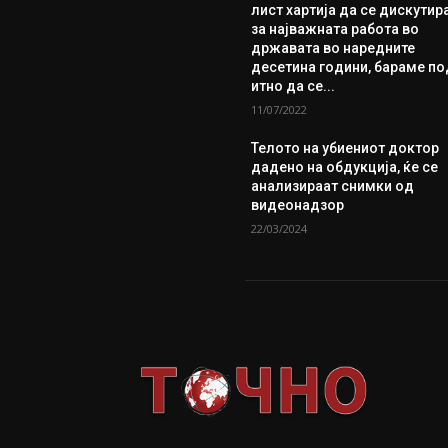
лист хартија да се дискутир
за најважната работа во
државата во наредните
десетина години, бараме по
итно да се...
11/07/2022
Телото на убиениот доктор
дадено на обдукција, ќе се
анализираат снимки од
видеонадзор
22/03/2024