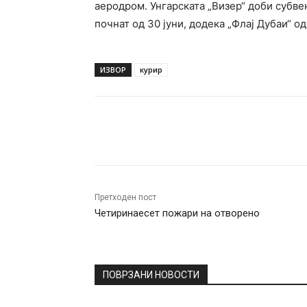
аеродром. Унгарската „Визер“ доби субве
почнат од 30 јуни, додека „Флај Дубаи“ од
ИЗВОР
курир
Facebook
Twitter
Pin
Претходен пост
Четиринаесет пожари на отворено
ПОВРЗАНИ НОВОСТИ