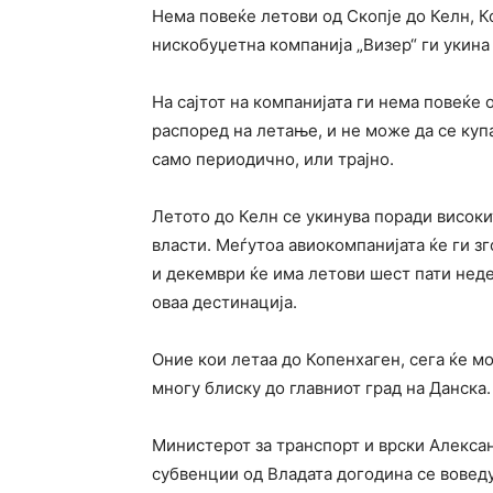
Нема повеќе летови од Скопје до Келн, К
нискобуџетна компанија „Визер“ ги укина
На сајтот на компанијата ги нема повеќе
распоред на летање, и не може да се куп
само периодично, или трајно.
Летото до Келн се укинува поради високи
власти. Меѓутоа авиокомпанијата ќе ги з
и декември ќе има летови шест пати недел
оваа дестинација.
Оние кои летаа до Копенхаген, сега ќе м
многу блиску до главниот град на Данска.
Министерот за транспорт и врски Алекса
субвенции од Владата догодина се вовед