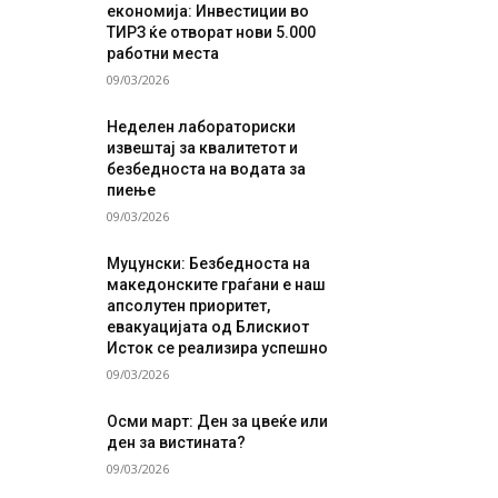
економија: Инвестиции во
ТИРЗ ќе отворат нови 5.000
работни места
09/03/2026
Неделен лабораториски
извештај за квалитетот и
безбедноста на водата за
пиење
09/03/2026
Муцунски: Безбедноста на
македонските граѓани е наш
апсолутен приоритет,
евакуацијата од Блискиот
Исток се реализира успешно
09/03/2026
Осми март: Ден за цвеќе или
ден за вистината?
09/03/2026