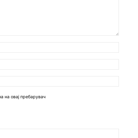
Име:*
Емаил:*
Веб
страна:
на на овај пребарувач