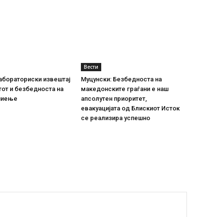
Вести
абораториски извештај
Муцунски: Безбедноста на
тот и безбедноста на
македонските граѓани е наш
пиење
апсолутен приоритет,
евакуацијата од Блискиот Исток
се реализира успешно