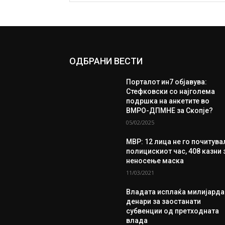
ОДБРАНИ ВЕСТИ
Порталот ин7 објавува:
Стефковски со најголема
подршка на анкетите во
ВМРО-ДПМНЕ за Скопје?
05/02/2025
МВР: 12 лица не го почитува
полицискиот час, 408 казни 
неносење маска
11/03/2021
Владата исплаќа милијарда
денари за заостанати
субвенции од претходната
влада