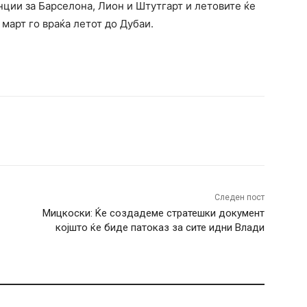
нции за Барселона, Лион и Штутгарт и летовите ќе
 март го враќа летот до Дубаи.
terest
WhatsApp
Следен пост
Мицкоски: Ќе создадеме стратешки документ
којшто ќе биде патоказ за сите идни Влади