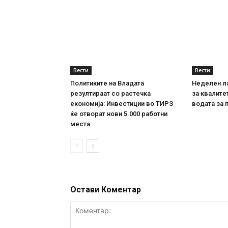
Вести
Вести
Политиките на Владата
Неделен л
резултираат со растечка
за квалите
економија: Инвестиции во ТИРЗ
водата за 
ќе отворат нови 5.000 работни
места
Остави Коментар