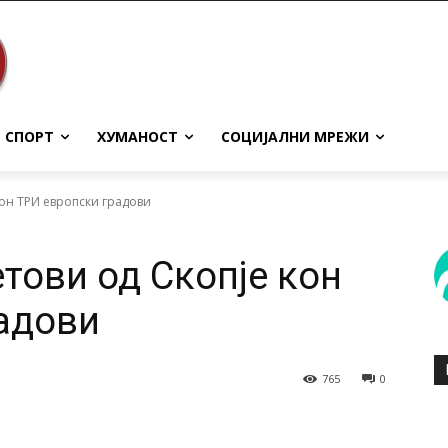
СПОРТ
ХУМАНОСТ
СОЦИЈАЛНИ МРЕЖИ
кон ТРИ европски градови
тови од Скопје кон
адови
765
0
terest
WhatsApp