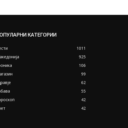
ОПУЛАРНИ КАТЕГОРИИ
ести
1011
акедонија
925
роника
106
агазин
99
дравје
62
абава
55
ороскоп
42
вет
42