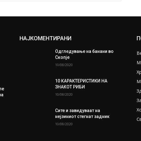
НАЈКОМЕНТИРАНИ
П
Одгледување на банани во
В
Скопје
М
10/08/2020
Х
М
10 КАРАКТЕРИСТИКИ НА
ЗНАКОТ РИБИ
ле
З
10/08/2020
за
З
Х
Сите и завидуваат на
нејзиниот стегнат задник
С
10/08/2020