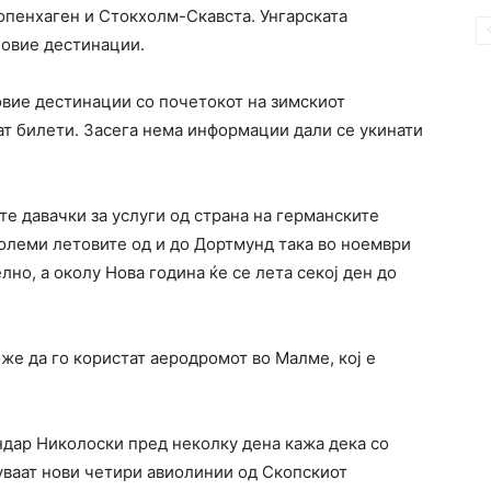
опенхаген и Стокхолм-Скавста. Унгарската
 овие дестинации.
 овие дестинации со почетокот на зимскиот
ат билети. Засега нема информации дали се укинати
те давачки за услуги од страна на германските
големи летовите од и до Дортмунд така во ноември
но, а околу Нова година ќе се лета секој ден до
оже да го користат аеродромот во Малме, кој е
ндар Николоски пред неколку дена кажа дека со
уваат нови четири авиолинии од Скопскиот