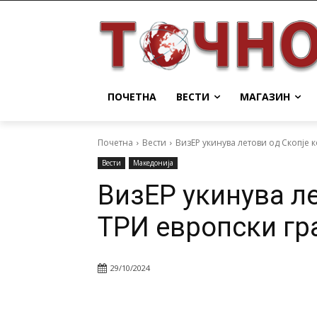
ПОЧЕТНА
ВЕСТИ
МАГАЗИН
Почетна
Вести
ВизЕР укинува летови од Скопје 
Вести
Македонија
ВизЕР укинува ле
ТРИ европски гр
29/10/2024
Facebook
Twitter
Pin