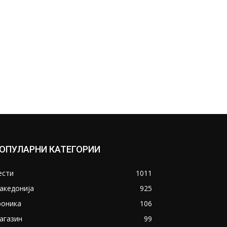
ОПУЛАРНИ КАТЕГОРИИ
ести
1011
акедонија
925
роника
106
агазин
99