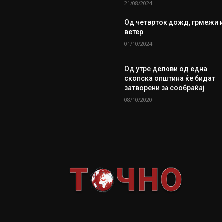
21/08/2024
Од четврток дожд, грмежи 
ветер
01/10/2024
Од утре делови од една
скопска општина ќе бидат
затворени за сообраќај
08/10/2020