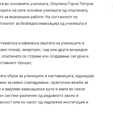
та во основните училишта, Општина Ѓорче Петров
орите на сите основни училишта од општината,
о за внатрешни работи. На состанокот се
токолот за безбедна евакуација од училишта и
стематска и ефикасна заштита на учениците и
како пожар, земјотрес, чад или други вонредни
, општината се стреми кон создавање сигурна и
аставниот процес.
ата обуки за учениците и наставницита, едукација
ики за нивно совладување, практични вежби за
и и видливи евакуациски рути и мапи во секое
ен систем-различен од редовното ѕвоно и
асност или по налог од надлежни институции и