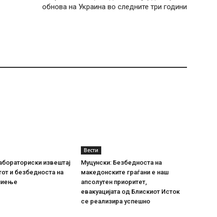
обнова на Украина во следните три години
Вести
абораториски извештај
Муцунски: Безбедноста на
тот и безбедноста на
македонските граѓани е наш
пиење
апсолутен приоритет,
евакуацијата од Блискиот Исток
се реализира успешно