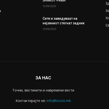
ЗНАКОТ РИБИ
З
10/08/2020
З
и
Х
Сите и завидуваат на
нејзиниот стегнат задник
С
10/08/2020
ЗА НАС
Точни, вистинити и навремени вести
Контактирајте не:
info@tocno.mk