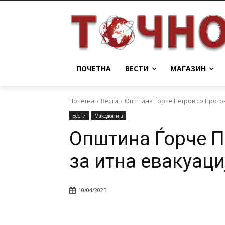
ПОЧЕТНА
ВЕСТИ
МАГАЗИН
Почетна
Вести
Општина Ѓорче Петров со Проток
Вести
Македонија
Општина Ѓорче П
за итна евакуаци
10/04/2025
Facebook
Twitter
Pin