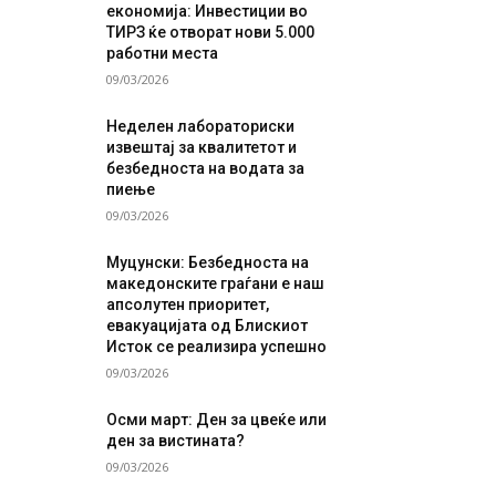
економија: Инвестиции во
ТИРЗ ќе отворат нови 5.000
работни места
09/03/2026
Неделен лабораториски
извештај за квалитетот и
безбедноста на водата за
пиење
09/03/2026
Муцунски: Безбедноста на
македонските граѓани е наш
апсолутен приоритет,
евакуацијата од Блискиот
Исток се реализира успешно
09/03/2026
Осми март: Ден за цвеќе или
ден за вистината?
09/03/2026