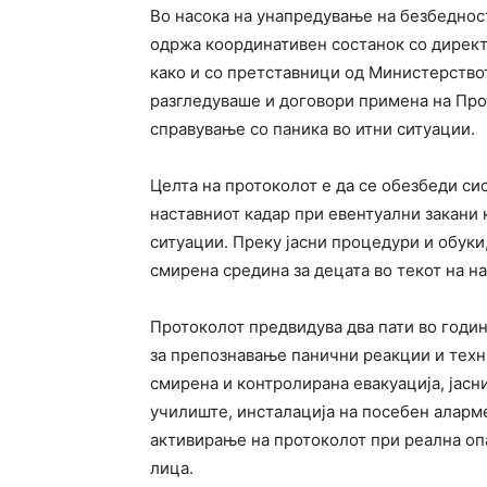
Во насока на унапредување на безбеднос
одржа координативен состанок со директ
како и со претставници од Министерствот
разгледуваше и договори примена на Про
справување со паника во итни ситуации.
Целта на протоколот е да се обезбеди си
наставниот кадар при евентуални закани 
ситуации. Преку јасни процедури и обуки
смирена средина за децата во текот на н
Протоколот предвидува два пати во годин
за препознавање панични реакции и техн
смирена и контролирана евакуација, јасн
училиште, инсталација на посебен аларм
активирање на протоколот при реална оп
лица.