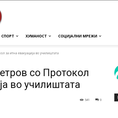
СПОРТ
ХУМАНОСТ
СОЦИЈАЛНИ МРЕЖИ
ол за итна евакуација во училиштата
етров со Протокол
ја во училиштата
541
0
terest
WhatsApp