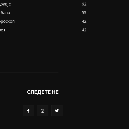
дравје
62
абава
55
ороскоп
42
вет
42
СЛЕДЕТЕ НЕ