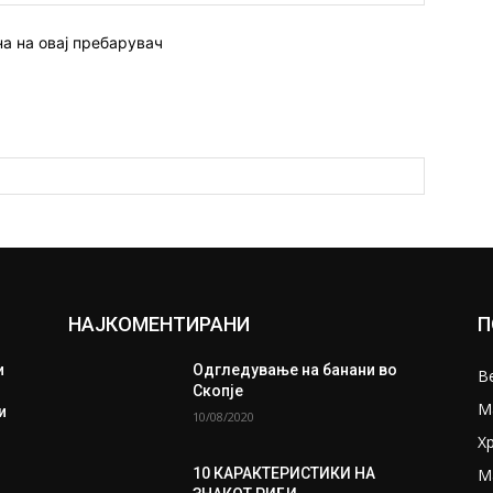
страна:
на на овај пребарувач
НАЈКОМЕНТИРАНИ
П
и
Одгледување на банани во
В
Скопје
М
и
10/08/2020
Х
М
10 КАРАКТЕРИСТИКИ НА