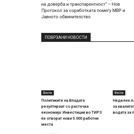
на доверба и транспарентност“ – Нов
Протокол за соработката помеѓу МВР и
Јавното обвинителство
ПОВРЗАНИ НОВОСТИ
Вести
Вести
Политиките на Владата
Неделен л
резултираат со растечка
за квалите
економија: Инвестиции во ТИРЗ
водата за 
ќе отворат нови 5.000 работни
места