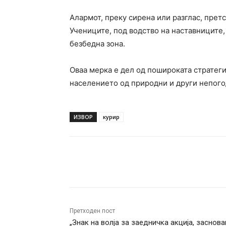
Алармот, преку сирена или разглас, претс
Учениците, под водство на наставниците,
безбедна зона.
Оваа мерка е дел од пошироката стратеги
населението од природни и други непогод
ИЗВОР
курир
Facebook
Twitter
Pin
Претходен пост
„Знак на волја за заедничка акција, заснова