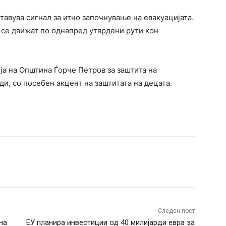
тавува сигнал за итно започнување на евакуацијата.
 се движат по однапред утврдени рути кон
ја на Општина Ѓорче Петров за заштита на
и, со посебен акцент на заштитата на децата.
terest
WhatsApp
Следен пост
на
ЕУ планира инвестиции од 40 милијарди евра за