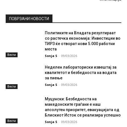
ПОВРЗАНИ НОВОСТИ
Политиките на Владата резултираат
со растечка економија: Инвестиции во
ТИРЗ ќе отворат нови 5.000 работни
места
Вести
Sonja S
-
09/03/2026
Неделен лабораториски извештај за
квалитетот и безбедноста на водата
за пиење
Sonja S
-
09/03/2026
Вести
Муцунски: Безбедноста на
македонските граѓани е наш
апсолутен приоритет, евакуацијата од
Блискиот Исток се реализира успешно
Вести
Sonja S
-
09/03/2026