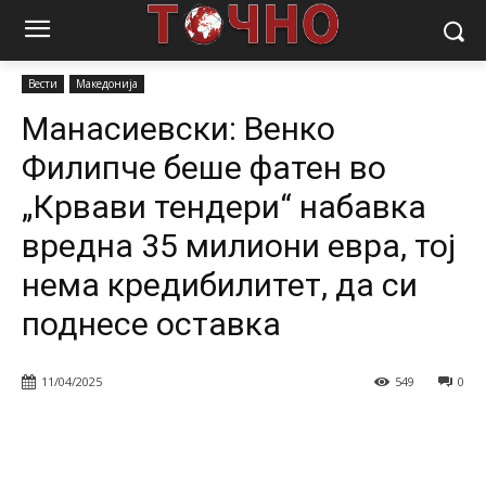
Почетна
Вести
Манасиевски: Венко Филипче беше фатен во
„Крвави тендери“ набавка вредна 35 милиони...
Вести
Македонија
Манасиевски: Венко
Филипче беше фатен во
„Крвави тендери“ набавка
вредна 35 милиони евра, тој
нема кредибилитет, да си
поднесе оставка
11/04/2025
549
0
Facebook
Twitter
Pinterest
W