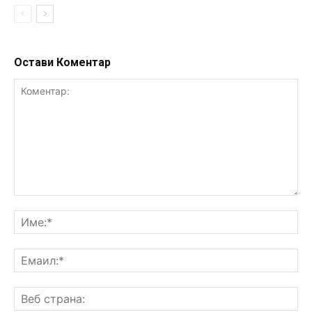
Остави Коментар
Коментар:
Им
Ем
Ве
ст