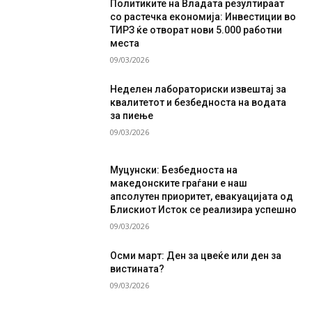
Политиките на Владата резултираат
со растечка економија: Инвестиции во
ТИРЗ ќе отворат нови 5.000 работни
места
09/03/2026
Неделен лабораториски извештај за
квалитетот и безбедноста на водата
за пиење
09/03/2026
Муцунски: Безбедноста на
македонските граѓани е наш
апсолутен приоритет, евакуацијата од
Блискиот Исток се реализира успешно
09/03/2026
Осми март: Ден за цвеќе или ден за
вистината?
09/03/2026