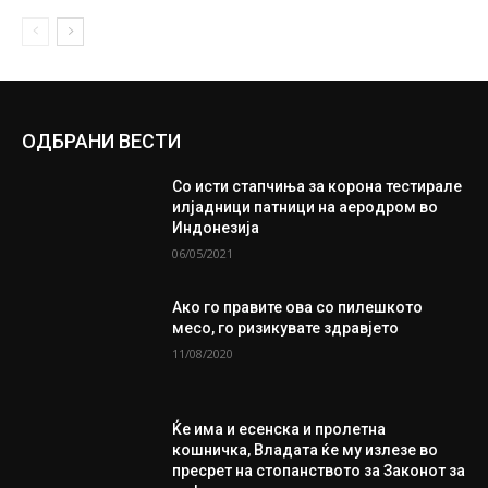
ОДБРАНИ ВЕСТИ
Со исти стапчиња за корона тестирале
илјадници патници на аеродром во
Индонезија
06/05/2021
Ако го правите ова со пилешкото
месо, го ризикувате здравјето
11/08/2020
Ќе има и есенска и пролетна
кошничка, Владата ќе му излезе во
пресрет на стопанството за Законот за