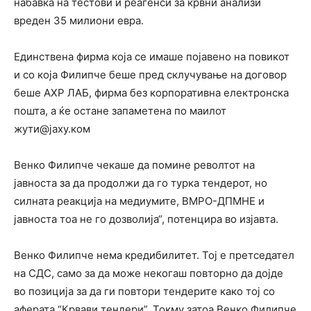
набавка на тестови и реагенси за крвни анализи
вреден 35 милиони евра.
Единствена фирма која се имаше појавено на повикот
и со која Филипче беше пред склучување на договор
беше АХР ЛАБ, фирма без корпоративна електронска
пошта, а ќе остане запаметена по маилот
жути@јаху.ком
Венко Филипче чекаше да помине револтот на
јавноста за да продолжи да го турка тендерот, но
силната реакција на медиумите, ВМРО-ДПМНЕ и
јавноста тоа не го дозволија“, потенцира во изјавта.
Венко Филипче нема кредибилитет. Тој е претседател
на СДС, само за да може некогаш повторно да дојде
во позиција за да ги повтори тендерите како тој со
аферата “Крвави тендери”. Токму затоа Венко Филипче