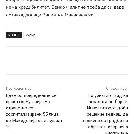
нема кредибилитет. Венко Филипче треба да си даде
оставка, додаде Валентин Манасиевски.
ИЗВОР
курир
Facebook
Twitter
Pinterest
W
Претходен пост
Следен пост
Еден од повредените се
По урнатиот ѕид на
враќа од Бугарија: Во
зградата во Ѓорче:
странство се
Инвеститорот доби
хоспитализирани 55 лица,
решение веднаш да
во Македонија се лекуваат
прекине со градба на
10
објектот, извршена
инспекција