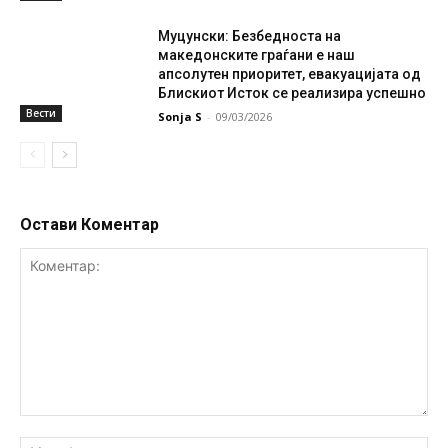
Муцунски: Безбедноста на
македонските граѓани е наш
апсолутен приоритет, евакуацијата од
Блискиот Исток се реализира успешно
Вести
Sonja S
-
09/03/2026
Остави Коментар
Коментар:
Им