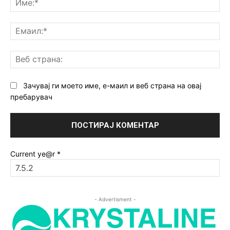
Ем
Ве
ст
Зачувај ги моето име, е-маил и веб страна на овај
пребарувач
Current ye@r
*
- Advertisment -