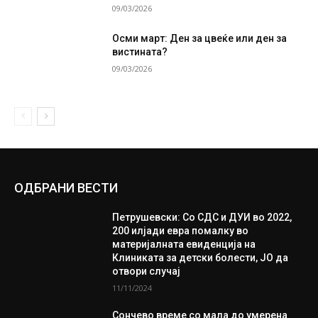
09/03/2026
Осми март: Ден за цвеќе или ден за
вистината?
09/03/2026
ОДБРАНИ ВЕСТИ
Петрушевски: Со СДС и ДУИ во 2022,
200 илјади евра помалку во
материјалната евиденција на
Клиниката за детски болести, ЈО да
отвори случај
11/11/2024
Сончево време со мала до умерена