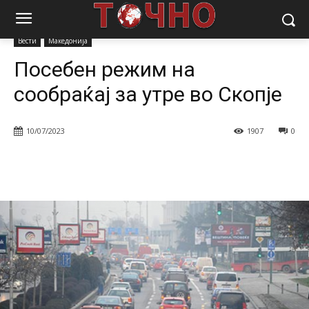
Почетна
Вести
Посебен режим на сообраќај за утре во Скопје
Вести
Македонија
Посебен режим на
сообраќај за утре во Скопје
10/07/2023
1907
0
Facebook
Twitter
Pinterest
W