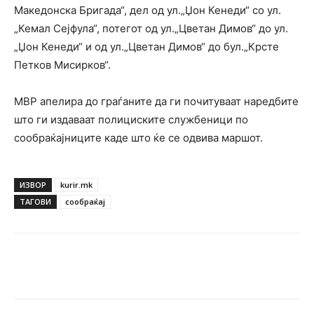
Македонска Бригада“, дел од ул.„Џон Кенеди“ со ул.
„Кемал Сејфула“, потегот од ул.„Цветан Димов“ до ул.
„Џон Кенеди“ и од ул.„Цветан Димов“ до бул.„Крсте
Петков Мисирков“.
МВР апелира до граѓаните да ги почитуваат наредбите
што ги издаваат полициските службеници по
сообраќајниците каде што ќе се одвива маршот.
ИЗВОР
kurir.mk
ТАГОВИ
сообраќај
Facebook
Twitter
Pinterest
W