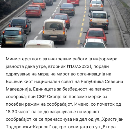
Министерството за внатрешни работи ја информира
јавноста дека утре, вторник (11.07.2023), поради
одржување на марш на мирот во организација на
Бошњачкиот национален совет на Република Северна
Македонија, Единицата за безбедност на патниот
сообраќај при СВР Скопје ќе преземе мерки за
посебен режим на сообраќајот. Имено, со почеток од
18.30 часот па сѐ до завршување на маршот
сообраќајот ќе се пренасочува на дел од ул.„Христијан
Тодоровски-Карпош“ од крстосницата со ул.„Втора