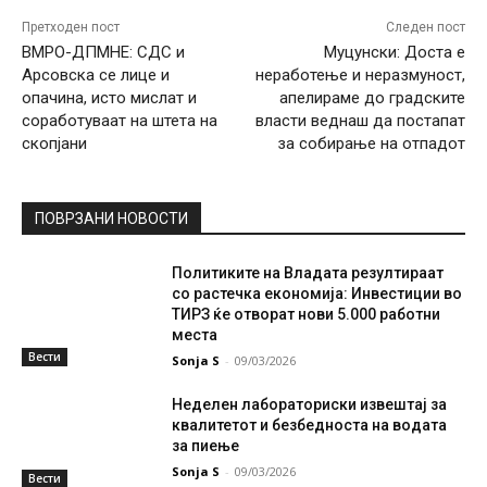
Претходен пост
Следен пост
ВМРО-ДПМНЕ: СДС и
Муцунски: Доста е
Арсовска се лице и
неработење и неразмуност,
опачина, исто мислат и
апелираме до градските
соработуваат на штета на
власти веднаш да постапат
скопјани
за собирање на отпадот
ПОВРЗАНИ НОВОСТИ
Политиките на Владата резултираат
со растечка економија: Инвестиции во
ТИРЗ ќе отворат нови 5.000 работни
места
Вести
Sonja S
-
09/03/2026
Неделен лабораториски извештај за
квалитетот и безбедноста на водата
за пиење
Sonja S
-
09/03/2026
Вести