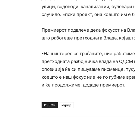
улици, водоводи, канализации, булевари 
случило. Епски проект, она коешто им е 
Премиерот подвлече дека фокусот на Влад
што работеше претходната Влада, којашто
-Наш интерес се граѓаните, ние работиме
претходната разбојничка влада на СДСМ и 
опозиција ќе си пишуваме писменце, туку
коешто е наш фокус ние не го губиме вре
и ќе продолжиме, додаде премиерот.
ИЗВОР
курир
Facebook
Twitter
Pin