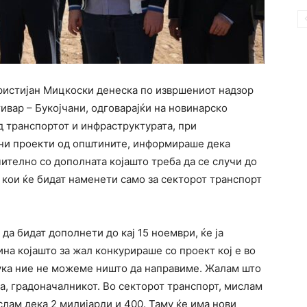
ристијан Мицкоски денеска по извршениот надзор
ивар – Букојчани, одговарајќи на новинарско
 транспортот и инфраструктурата, при
лни проекти од општините, информираше дека
ително со дополната којашто треба да се случи до
 кои ќе бидат наменети само за секторот транспорт
да бидат дополнети до кај 15 ноември, ќе ја
на којашто за жал конкурираше со проект кој е во
тука ние не можеме ништо да направиме. Жалам што
а, градоначалникот. Во секторот транспорт, мислам
слам дека 2 милијарди и 400. Таму ќе има нови