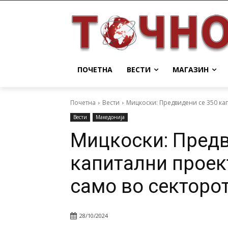
ПОЧЕТНА
ВЕСТИ
МАГАЗИН
Почетна
Вести
Мицкоски: Предвидени се 350 ка
Вести
Македонија
Мицкоски: Предв
капитални проек
само во секторо
28/10/2024