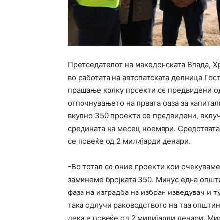
Претседателот на македонската Влада, Х
во работата на автопатската делница Гост
прашање колку проекти се предвидени од
отпочнувањето на првата фаза за капита
вкупно 350 проекти се предвидени, вклуч
средината на месец ноември. Средствата
се повеќе од 2 милијарди денари.
-Во тотал со оние проекти кои очекуваме 
заминеме бројката 350. Минус една општи
фаза на изградба на избран изведувач и 
така одлучи раководството на таа општин
дека е повеќе од 2 милијарди денари. Ми