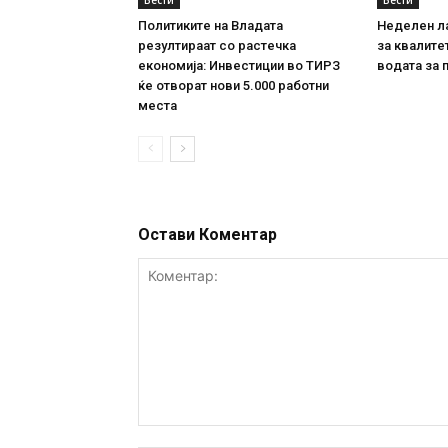
Вести
Вести
Политиките на Владата
Неделен л
резултираат со растечка
за квалите
економија: Инвестиции во ТИРЗ
водата за 
ќе отворат нови 5.000 работни
места
Остави Коментар
Коментар: