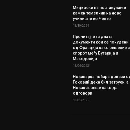
Мицкоски на поставување
камен темелник на ново
училиште во Ченто
18/10/2024
Прочитајте ги двата
документи кои се понудени
од Франција како решение з
спорот меѓу Бугарија и
Македонија
18/06/2022
Новинарка побара докази о
Ѓоковиќ дека бил затруен, а
Новак знаеше како да
одговори
10/01/2025