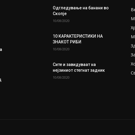
Одгледување на банани во
В
Скопје
М
10/08/2020
Х
М
10 КАРАКТЕРИСТИКИ НА
ЗНАКОТ РИБИ
З
10/08/2020
а
З
Х
Сите и завидуваат на
нејзиниот стегнат задник
С
10/08/2020
д