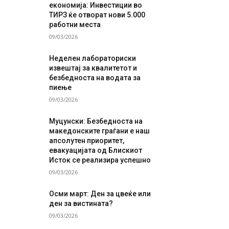
економија: Инвестиции во
ТИРЗ ќе отворат нови 5.000
работни места
09/03/2026
Неделен лабораториски
извештај за квалитетот и
безбедноста на водата за
пиење
09/03/2026
Муцунски: Безбедноста на
македонските граѓани е наш
апсолутен приоритет,
евакуацијата од Блискиот
Исток се реализира успешно
09/03/2026
Осми март: Ден за цвеќе или
ден за вистината?
09/03/2026