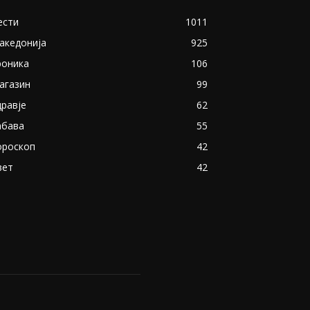
ести
1011
акедонија
925
роника
106
агазин
99
дравје
62
абава
55
ороскоп
42
вет
42