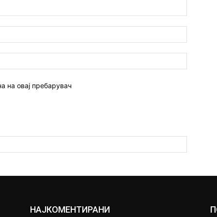
Име:*
Емаил:*
Веб
страна:
на на овај пребарувач
НАЈКОМЕНТИРАНИ
П