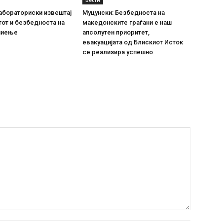
Вести
абораториски извештај
Муцунски: Безбедноста на
тот и безбедноста на
македонските граѓани е наш
пиење
апсолутен приоритет,
евакуацијата од Блискиот Исток
се реализира успешно