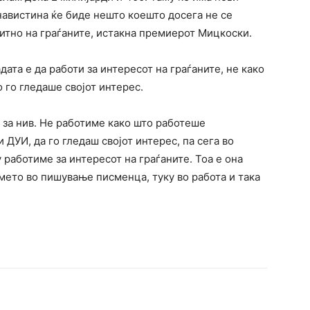
навистина ќе биде нешто коешто досега не се
битно на граѓаните, истакна премиерот Мицкоски.
ата е да работи за интересот на граѓаните, не како
 го гледаше својот интерес.
 за нив. Не работиме како што работеше
ДУИ, да го гледаш својот интерес, па сега во
 работиме за интересот на граѓаните. Тоа е она
мето во пишување писменца, туку во работа и така
terest
WhatsApp