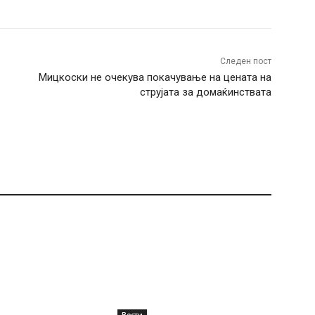
Следен пост
Мицкоски не очекува покачување на цената на
струјата за домаќинствата