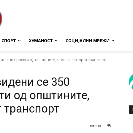
СПОРТ
ХУМАНОСТ
СОЦИЈАЛНИ МРЕЖИ
питални проекти од општините, само во секторот транспорт
идени се 350
ти од општините,
т транспорт
810
0