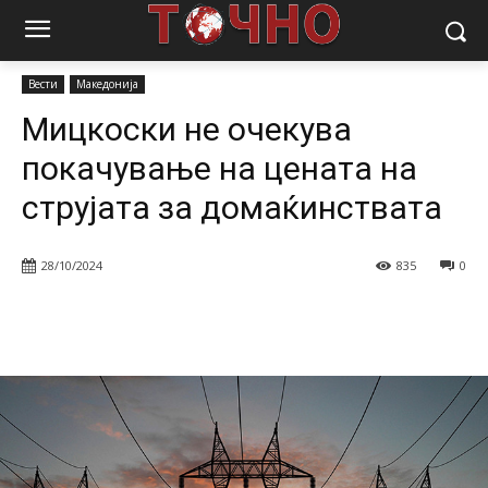
Почетна
Вести
Мицкоски не очекува покачување на цената на
струјата за домаќинствата
Вести
Македонија
Мицкоски не очекува
покачување на цената на
струјата за домаќинствата
28/10/2024
835
0
Facebook
Twitter
Pinterest
W