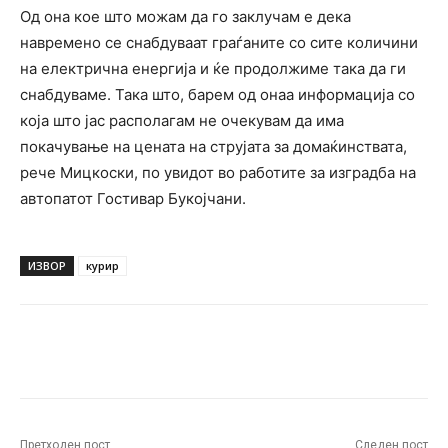
Од она кое што можам да го заклучам е дека
навремено се снабдуваат граѓаните со сите количини
на електрична енергија и ќе продолжиме така да ги
снабдуваме. Така што, барем од онаа информација со
која што јас располагам не очекувам да има
покачување на цената на струјата за домаќинствата,
рече Мицкоски, по увидот во работите за изградба на
автопатот Гостивар Букојчани.
ИЗВОР
курир
Facebook
Twitter
Pinterest
W
Претходен пост
Следен пост