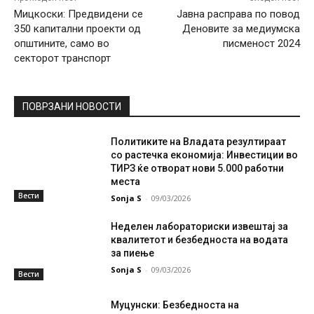
Мицкоски: Предвидени се
Јавна расправа по повод
350 капитални проекти од
Деновите за медиумска
општините, само во
писменост 2024
секторот транспорт
ПОВРЗАНИ НОВОСТИ
Политиките на Владата резултираат
со растечка економија: Инвестиции во
ТИРЗ ќе отворат нови 5.000 работни
места
Вести
Sonja S
-
09/03/2026
Неделен лабораториски извештај за
квалитетот и безбедноста на водата
за пиење
Sonja S
-
09/03/2026
Вести
Муцунски: Безбедноста на