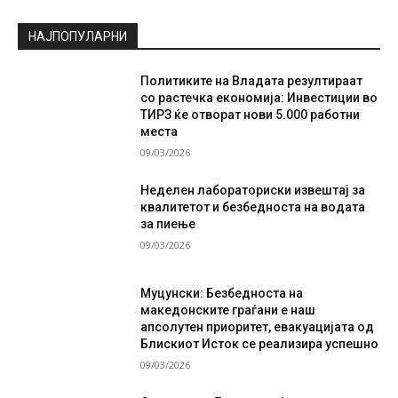
НАЈПОПУЛАРНИ
Политиките на Владата резултираат
со растечка економија: Инвестиции во
ТИРЗ ќе отворат нови 5.000 работни
места
09/03/2026
Неделен лабораториски извештај за
квалитетот и безбедноста на водата
за пиење
09/03/2026
Муцунски: Безбедноста на
македонските граѓани е наш
апсолутен приоритет, евакуацијата од
Блискиот Исток се реализира успешно
09/03/2026