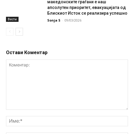
македонските граѓани е наш
апсолутен приоритет, евакуацијата од
Блискиот Исток се реализира успешно
Вести
Sonja S
-
09/03/2026
Остави Коментар
Коментар:
Им