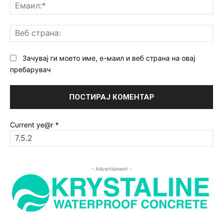
Ем
Ве
ст
Зачувај ги моето име, е-маил и веб страна на овај
пребарувач
Current ye@r
*
- Advertisment -